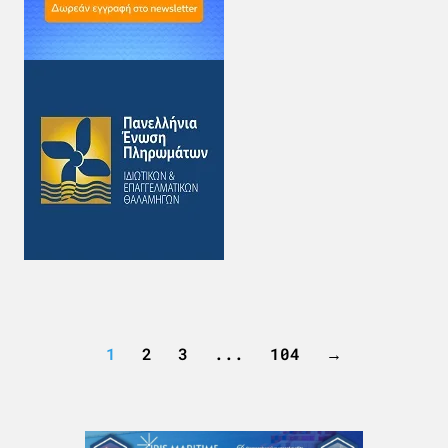
1
2
3
...
104
→