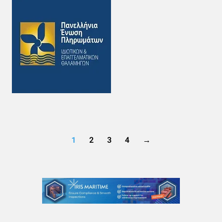
1
2
3
4
→