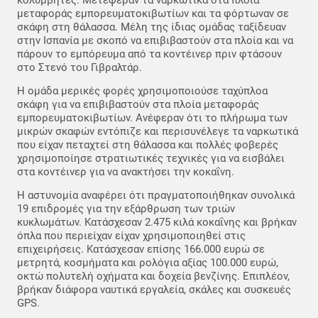
μεταφοράς εμπορευματοκιβωτίων και τα φόρτωναν σε
σκάφη στη θάλασσα. Μέλη της ίδιας ομάδας ταξίδευαν
στην Ισπανία με σκοπό να επιβιβαστούν στα πλοία και να
πάρουν το εμπόρευμα από τα κοντέινερ πριν φτάσουν
στο Στενό του Γιβραλτάρ.
Η ομάδα μερικές φορές χρησιμοποιούσε ταχύπλοα
σκάφη για να επιβιβαστούν στα πλοία μεταφοράς
εμπορευματοκιβωτίων. Ανέφεραν ότι το πλήρωμα των
μικρών σκαφών εντόπιζε και περισυνέλεγε τα ναρκωτικά
που είχαν πεταχτεί στη θάλασσα και πολλές φοβερές
χρησιμοποίησε στρατιωτικές τεχνικές για να εισβάλει
στα κοντέινερ για να ανακτήσει την κοκαΐνη.
Η αστυνομία αναφέρει ότι πραγματοποιήθηκαν συνολικά
19 επιδρομές για την εξάρθρωση των τριών
κυκλωμάτων. Κατάσχεσαν 2.475 κιλά κοκαΐνης και βρήκαν
όπλα που περιείχαν είχαν χρησιμοποιηθεί στις
επιχειρήσεις. Κατάσχεσαν επίσης 166.000 ευρώ σε
μετρητά, κοσμήματα και ρολόγια αξίας 100.000 ευρώ,
οκτώ πολυτελή οχήματα και δοχεία βενζίνης. Επιπλέον,
βρήκαν διάφορα ναυτικά εργαλεία, σκάλες και συσκευές
GPS.