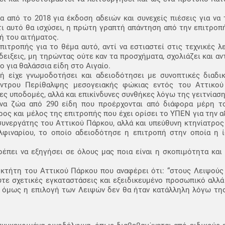
τα από το 2018 για έκδοση αδειών και συνεχείς πιέσεις για να
τι αυτό θα ισχύσει, η πρώτη γραπτή απάντηση από την επιτροπή
ή του αιτήματος.
τροπής για το θέμα αυτό, αντί να εστιαστεί στις τεχνικές λ
ειξεις, μη τηρώντας ούτε καν τα προσχήματα, σχολιάζει και αντ
 για θαλάσσια είδη στο Αιγαίο.
πή είχε γνωμοδοτήσει και αδειοδότησει με συνοπτικές διαδικ
έντρου Περίθαλψης μεσογειακής φώκιας εντός του Αττικού
ες υποδομές, αλλά και επικίνδυνες συνθήκες λόγω της γειτνίαση
να ζώα από 290 είδη που προέρχονται από διάφορα μέρη τ
ος και μέλος της επιτροπής που έχει ορίσει το ΥΠΕΝ για την 
συνεργάτης του Αττικού Πάρκου, αλλά και υπεύθυνη κτηνίατρο
φιναρίου, το οποίο αδειοδότησε η επιτροπή στην οποία η ίδ
ρέπει να εξηγήσει σε όλους μας ποια είναι η σκοπιμότητα κα
ιοκτήτη του Αττικού Πάρκου που αναφέρει ότι: “στους Λειψούς
τε σχετικές εγκαταστάσεις και εξειδικευμένο προσωπικό αλλά
χε όμως η επιλογή των Λειψών δεν θα ήταν κατάλληλη λόγω τη