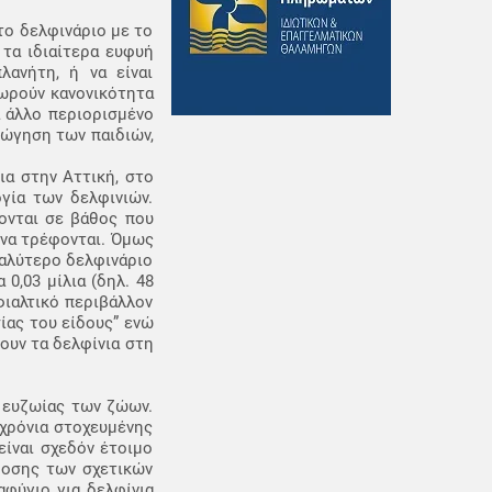
το δελφινάριο με το
 τα ιδιαίτερα ευφυή
ανήτη, ή να είναι
εωρούν κανονικότητα
α άλλο περιορισμένο
γώγηση των παιδιών,
ια στην Αττική, στο
γία των δελφινιών.
ύονται σε βάθος που
 να τρέφονται. Όμως
γαλύτερο δελφινάριο
0,03 μίλια (δηλ. 48
φιαλτικό περιβάλλον
ίας του είδους” ενώ
ουν τα δελφίνια στη
 ευζωίας των ζώων.
 χρόνια στοχευμένης
ίναι σχεδόν έτοιμο
δοσης των σχετικών
αφύγιο για δελφίνια