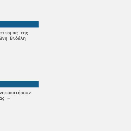
ετισμός της
ώνη Βιδάλη
νητοποιήσεων
ας –