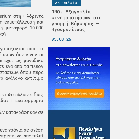
Ακτοπλοϊα
ΠΝΟ: Εξαγγελία
arium στη Φλόριντα
κινητοποιήσεων στη
κή εκμετάλλευση και
γραμμή Κέρκυρας –
νη μεταφορά 10.000
Ηγουμενίτσας
οχή.
05.08.26
αγοράζονται από το
ρείων δεν γίνονται
ι έχει ως μοναδικό
σε ένα από τα πλέον
αστάσεων, όπου πέρα
το ανάλογο αντίτιμο
μεταξύ άλλων ειδών,
εδόν 1 εκατομμύριο
ιών καταγράφηκαν σε
ενα χρόνια σε σχέση
έπρεπε να αποτελεί