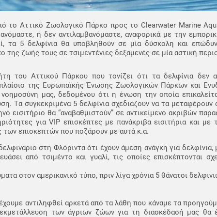
ό το Αττικό Ζωολογικό Πάρκο προς το Clearwater Marine Aqu
μβανόμαστε, ή δεν αντιλαμβανόμαστε, αναφορικά με την εμπορι
, τα 5 δελφίνια θα υποβληθούν σε μία δύσκολη και επώδυ
πο της ζωής τους σε τσιμεντένιες δεξαμενές σε μία αστική περι
τήτη του Αττικού Πάρκου που τονίζει ότι τα δελφίνια δεν 
πλαίσιο της Ευρωπαϊκής Ένωσης Ζωολογικών Πάρκων και Ενυδ
νοημοσύνη μας, δεδομένου ότι η ένωση την οποία επικαλείτα
η. Tα συγκεκριμένα 5 δελφίνια σχεδιάζουν να τα μεταφέρουν 
νό εισιτήριο θα “αναβαθμιστούν” σε αντικείμενο ακριβών παρ
ριότητες για VIP επισκέπτες με πανάκριβα εισιτήρια και με 
 των επισκεπτών που ποζάρουν με αυτά κ.α.
λφινάριο στη Φλόριντα ότι έχουν άμεση ανάγκη για δελφίνια, 
ευάσει από τσιμέντο και γυαλί, τις οποίες επισκέπτονται σχ
ματα στον αμερικανικό τύπο, πριν λίγα χρόνια 5 θάνατοι δελφιν
 έχουμε αντιληφθεί αρκετά από τα λάθη που κάναμε τα προηγούμ
εκμετάλλευση των άγριων ζώων για τη διασκέδασή μας θα 