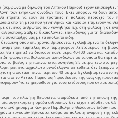
ι (σύμφωνα με δήλωση του Αττικού Πάρκου) έχουν επισκεφθεί 
ιλογή των ενήλικων συνοδών τους. Εκεί μπορούν να δουν αυτά
θα έπρεπε να ζουν σε τροπικές ή πολικές περιοχές του πλ
αλωσία από τη μέρα που γεννήθηκαν και κάποιοι επιμένουν να θ
λέμε ότι ένας άνθρωπος που γεννήθηκε π.χ. στη φυλακή ή σε έν
 ανθρώπους. Σαθρές δικαιολογίες, επικίνδυνες για τη διαπαιδα
της συνύπαρξης μας με τα υπόλοιπα είδη.
α δεξαμενή όπου επί χρόνια βρίσκονται εγκλωβισμένα τα δελφίν
ν αναρτήσει ταμπέλες που περιγράφουν λεπτομερώς τη βιολο
αι θα έπρεπε) να διανύουν κάθε μέρα 40-100 μίλια και καταδ
α είδη ψαριών και θαλάσσιων ασπόνδυλων με τα οποία θα έπρεπε
ια, το βάθος της πισίνας είναι συνήθως 3,5 μέτρα, ενώ στο με
μπήσει ένα αιχμάλωτο ρινοδέλφινο σε ευθεία, δεν ξεπερνά τα 
έγιστη απόσταση είναι περίπου 40 μέτρα. Εγκλωβισμένα στο ε
ονται από το Αττικό Πάρκο ως “πρεσβευτές της ανάγκης προστασ
αφέρουν “να ενημερωθούν για τους κινδύνους που αντιμετωπίζ
 άκρη του πλανήτη θεωρείται απαράδεκτη από την άποψη της
ι μία συγκεκριμένη ομάδα ανθρώπων δεν είχαν επιδοθεί σε 6,5
ου υπό-δημιουργία Κέντρου Περίθαλψης Θαλάσσιων Ειδών που ε
 χρόνια εργασιών βρίσκεται ακόμα σε πολυετή αναμονή της έκ
εί και προετοιμαστεί να λειτουργήσει και ως ένα πρότυπο Κατ