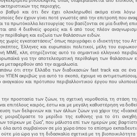
υγκεκριμένα ρινοδέλφινα, όπως διαβεβαιώνεται από ειδικούς 
ακτηριστικών της περιοχής,
λο βαθμό και ότι δεν έχει ολοκληρωθεί ακόμα είναι λόγω
ποίες δεν έχουν γίνει ποτέ γνωστές από την επιτροπή που ανα
αι τα πρωτόκολλα λειτουργίας του βασίζονται σε μία διεθνή επ
εται από 4 διεθνείς φορείς και 6 από τους πλέον αναγνωρισμ
ην περίθαλψη και ευζωία των θαλάσσιων ειδών.
ης χωρίς εγκαταστάσεις” όπως περιγράφει ο ιδιοκτήτης του Ατ
ισκέπτες, Έλληνες και ευρωπαίοι πολιτικοί, μέλη του ευρωκο
θνή ΜΜΕ, κλπ, στηρίζοντας αυτό το σημαντικό ελληνικό περιβα
ευρωπαϊκά για την αποτελεσματική περίθαλψη των θαλάσσιων ε
 να μεταφερθούν από την αιχμαλωσία.
άνω ότι στην Ελλάδα των διαδικασιών fast track και σε ένα 
υ ΥΠΕΝ ακριβώς για αυτό το σκοπό, έχουμε να αντιμετωπίσουμε
 αναγκαίου και πρότυπου περιβαλλοντικού έργου που υλοποιεί
 την προστασία των ζώων, τη σχετική νομοθεσία, τη στάση τη
ναι επιτέλους καιρός, έστω και με μεγάλη καθυστέρηση να δοθεί
ευση των δελφινιών και των άλλων ζώων για χάριν της «διασκ
ας μοιραζόμαστε το μερίδιο της ευθύνης για το ότι ανεχ
των τσίρκων με ζώα”, που μάλιστα επί των ημερών μας βαφτίσ
ι όλα αυτά συμβαίνουν σε μία χώρα όπου το επίσημο εκπαιδευτι
 ούτε μία ώρα για τη διδασκαλία σχετικά με τη βιοποικιλότητα 