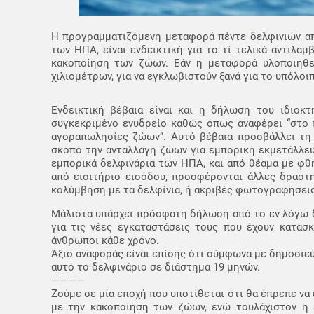
Η προγραμματιζόμενη μεταφορά πέντε δελφινιών απ
των ΗΠΑ, είναι ενδεικτική για το τί τελικά αντιλα
κακοποίηση των ζώων. Εάν η μεταφορά υλοποιηθεί
χιλιομέτρων, για να εγκλωβιστούν ξανά για το υπόλοι
Ενδεικτική βέβαια είναι και η δήλωση του ιδιοκ
συγκεκριμένο ενυδρείο καθώς όπως αναφέρει “στο 
αγοραπωλησίες ζώων”. Αυτό βέβαια προσβάλλει τη 
σκοπό την ανταλλαγή ζώων για εμπορική εκμετάλλευσ
εμπορικά δελφινάρια των ΗΠΑ, και από θέαμα με φθη
από εισιτήριο εισόδου, προσφέρονται άλλες δραστη
κολύμβηση με τα δελφίνια, ή ακριβές φωτογραφήσεις
Μάλιστα υπάρχει πρόσφατη δήλωση από το εν λόγω δε
για τις νέες εγκαταστάσεις τους που έχουν κατασκ
άνθρωποι κάθε χρόνο.
Άξιο αναφοράς είναι επίσης ότι σύμφωνα με δημοσιεύ
αυτό το δελφινάριο σε διάστημα 19 μηνών.
————
Ζούμε σε μία εποχή που υποτίθεται ότι θα έπρεπε να
με την κακοποίηση των ζώων, ενώ τουλάχιστον η 