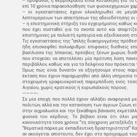
– προφανώς η θερμοκρασία είναι κατάλληλη για τα σ
επί 10 χρόνια παρακολούθηση των φυσικοχημικών χαρ
– οι εγκαταστάσεις έχουν ολοκληρωθεί σε μεγά
λεπτομερειων των απαιτήσεων της αδειοδότησης οι ο
– η επιστημονική στήριξη του εγχειρήματος καθώς κ
που έχει συσταθεί για το σκοπό αυτό και απαρτίζ
επιστήμονες με πολυετή εμπειρία και εξειδίκευση στ
Τις εγκαταστάσεις της “απλής διακηρυγμένης πρόθεσ
ήδη επισκεφθεί πολυάριθμοί επιφανείς διεθνείς επ
βασίλισσα της Ισπανίας, πρέσβεις ξένων χωρών, διε
που στοχεύει να αποτελέσει μία πρότυπη λύση παν
περιβάλλον, καθώς και για τα δελφίνια που πρόκειται
Όμως πώς είναι δυνατόν να εξηγήσουμε στους παραπ
έκταση που έχουν παραχωρηθεί από άλλη υπηρεσία το
στοχευμένη γραφειοκρατική παρεμπόδιση ενός τόσο
Αιγαίου, χωρίς κρατικούς ή ευρωπαϊκούς πόρους.
————-
Σε μία εποχή που πολλά έχουν αλλάξει αναφορικά με
πολιτών, αλλά και την κατανόηση των άγριων ζώων, εί
στην αιχμαλωσία και την ξεκάθαρα βάναυση εκμετάλλ
φυσικά του κέρδους. Το βέβαιο είναι ότι όλοι μ
κανονικότητα τόσα χρόνια “τη σύγχρονη μετεξέλιξη 
“θεματικά πάρκα με εκπαιδευτική δραστηριότητα!” Κα
αν ακούγεται απίστευτο, δεν έχει στο πρόγραμμά του