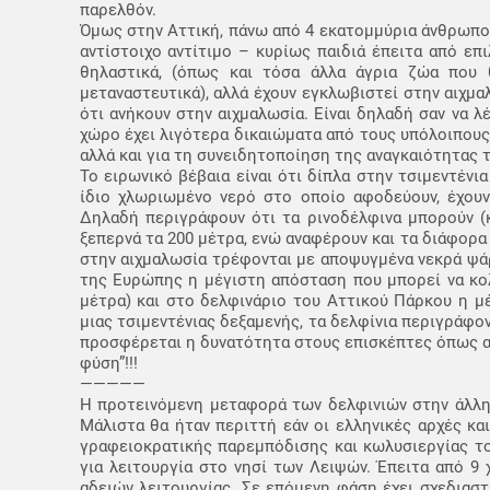
παρελθόν.
Όμως στην Αττική, πάνω από 4 εκατομμύρια άνθρωπο
αντίστοιχο αντίτιμο – κυρίως παιδιά έπειτα από επ
θηλαστικά, (όπως και τόσα άλλα άγρια ζώα που 
μεταναστευτικά), αλλά έχουν εγκλωβιστεί στην αιχμ
ότι ανήκουν στην αιχμαλωσία. Είναι δηλαδή σαν να 
χώρο έχει λιγότερα δικαιώματα από τους υπόλοιπους
αλλά και για τη συνειδητοποίηση της αναγκαιότητας 
Το ειρωνικό βέβαια είναι ότι δίπλα στην τσιμεντένι
ίδιο χλωριωμένο νερό στο οποίο αφοδεύουν, έχου
Δηλαδή περιγράφουν ότι τα ρινοδέλφινα μπορούν (κ
ξεπερνά τα 200 μέτρα, ενώ αναφέρουν και τα διάφορ
στην αιχμαλωσία τρέφονται με αποψυγμένα νεκρά ψάρ
της Ευρώπης η μέγιστη απόσταση που μπορεί να κολυ
μέτρα) και στο δελφινάριο του Αττικού Πάρκου η μ
μιας τσιμεντένιας δεξαμενής, τα δελφίνια περιγράφ
προσφέρεται η δυνατότητα στους επισκέπτες όπως αν
φύση”!!!
—————
Η προτεινόμενη μεταφορά των δελφινιών στην άλλη
Μάλιστα θα ήταν περιττή εάν οι ελληνικές αρχές κα
γραφειοκρατικής παρεμπόδισης και κωλυσιεργίας τ
για λειτουργία στο νησί των Λειψών. Έπειτα από 9
αδειών λειτουργίας. Σε επόμενη φάση έχει σχεδιαστ