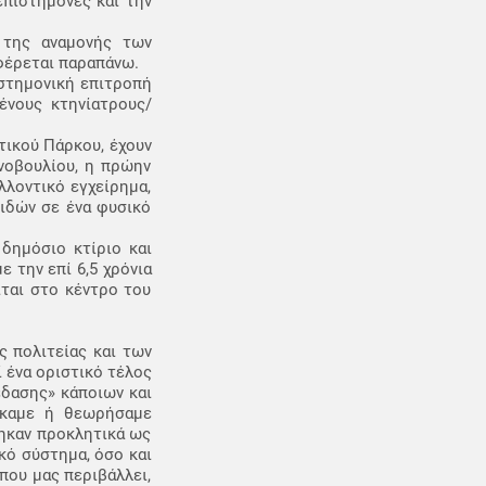
επιστήμονες και την
 της αναμονής των
φέρεται παραπάνω.
ιστημονική επιτροπή
ένους κτηνίατρους/
τικού Πάρκου, έχουν
ινοβουλίου, η πρώην
λλοντικό εγχείρημα,
ιδών σε ένα φυσικό
δημόσιο κτίριο και
 την επί 6,5 χρόνια
ται στο κέντρο του
ς πολιτείας και των
 ένα οριστικό τέλος
έδασης» κάποιων και
θήκαμε ή θεωρήσαμε
τηκαν προκλητικά ως
κό σύστημα, όσο και
που μας περιβάλλει,