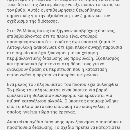
τους δύτες της Ακτοφυλακής να εξετάσουν το κύτος και
τον βυθό. Αυτές οι επιθεωρήσεις θεωρήθηκαν
σημαντικές για την αξιολόγηση των ζημιών και τον
σχεδιασμό της διάσωσης.
Στις 26 Μαΐου, δύτες διεξήγαγαν υποβρύχιες έρευνες,
επιβεβαιώνοντας ότι το πλοίο είναι σταθερά
προσαρασμένο και ότι το κύτος έχει υποστεί ζημιά. Η
Ακτοφυλακή ανακοίνωσε ότι έχει πλέον συνεχή παρουσία
στο σημείο και έχει ξεκινήσει μια επιχείρηση
περιβαλλοντικής διάσωσης ως προφύλαξη. Εξοπλισμός
και προσωπικό βρίσκονται στη θέση τους για να
αναλάβουν δράση σε περίπτωση που η κατάσταση
επιδεινωθεί ή αρχίσει να διαρρέει πετρέλαιο.
Ένα μέλος του πληρώματος του πλοίου έχει συλληφθεί.
Το μέλος του πληρώματος είναι ύποπτο για βαριά
αμέλεια στη θαλάσσια κυκλοφορία και ερευνάται για
πιθανή κατανάλωση αλκοόλ. Ο ύποπτος απομακρύνθηκε
από το πλοίο μετά από απόφαση του εισαγγελέα, ο
οποίος ηγείται τώρα της έρευνας.
Απαιτείται σχέδιο διάσωσης πριν ξεκινήσει οποιαδήποτε
προσπάθεια διάσωσης. Το σχέδιο πρέπει να καταρτιστεί