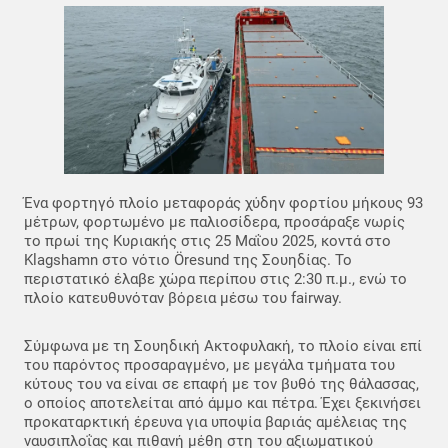
Ένα φορτηγό πλοίο μεταφοράς χύδην φορτίου μήκους 93
μέτρων, φορτωμένο με παλιοσίδερα, προσάραξε νωρίς
το πρωί της Κυριακής στις 25 Μαΐου 2025, κοντά στο
Klagshamn στο νότιο Öresund της Σουηδίας. Το
περιστατικό έλαβε χώρα περίπου στις 2:30 π.μ., ενώ το
πλοίο κατευθυνόταν βόρεια μέσω του fairway.
Σύμφωνα με τη Σουηδική Ακτοφυλακή, το πλοίο είναι επί
του παρόντος προσαραγμένο, με μεγάλα τμήματα του
κύτους του να είναι σε επαφή με τον βυθό της θάλασσας,
ο οποίος αποτελείται από άμμο και πέτρα. Έχει ξεκινήσει
προκαταρκτική έρευνα για υποψία βαριάς αμέλειας της
ναυσιπλοΐας και πιθανή μέθη στη του αξιωματικού