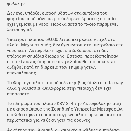
φυλακής.
Δεν έχει υπάρξει εισροή υδάτων στα αμπάρια του
φορτίου παρά μόνο σε μια δεξαμενή έρματος η οποία
έχει γεμίσει με νερό. Παρόλα αυτά το πλοίο παραμένει
λειτουργικό.
Υπάρχουν περίπου 69.000 λίτρα πετρέλαιο ντίζελ στο
πλοίο. Μέχρι στιγμής, δεν έχει εντοπιστεί πετρέλαιο στο
νερό και η Ακτοφυλακή έχει επιβεβαιώσει ότι δεν
υπάρχουν σημάδια διαρροής. Ωστόσο, προειδοποίησαν
ότι ο κίνδυνος διαρροής πετρελαίου θα μπορούσε να
αυξηθεί κατά τη διάρκεια των επιχειρήσεων
επανάπλευσης.
Το Φορτηγό πλοίο προσάραξε ακριβώς δίπλα στο fairway,
αλλά η θαλάσσια κυκλοφορία στην περιοχή δεν έχει
επηρεαστεί.
Το πλήρωμα του πλοίου KBV 314 της Ακτοφυλακής, μαζί
με εκπροσώπους της Σουηδικής Υπηρεσίας Μεταφορών,
επιβιβάστηκε στο προσαραγμένο πλοίο αμέσως μετά το
περιστατικό για να ξεκινήσει τις έρευνες.
Αργότερα την Κυριακή, οι καιρικές συνθήκες εμπόδισαν