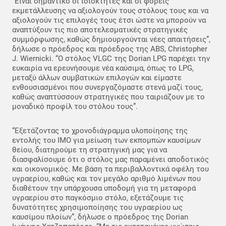
“Είναι σημαντικό οι ιδιοκτήτες και οι φορείς
εκμετάλλευσης να αξιολογούν τους στόλους τους και να
αξιολογούν τις επιλογές τους έτσι ώστε να μπορούν να
αναπτύξουν τις πιο αποτελεσματικές στρατηγικές
συμμόρφωσης, καθώς δημιουργούνται νέες απαιτήσεις”,
δήλωσε ο πρόεδρος και πρόεδρος της ABS, Christopher
J. Wiernicki. “Ο στόλος VLGC της Dorian LPG παρέχει την
ευκαιρία να ερευνήσουμε νέα καύσιμα, όπως το LPG,
μεταξύ άλλων συμβατικών επιλογών και είμαστε
ενθουσιασμένοι που συνεργαζόμαστε στενά μαζί τους,
καθώς αναπτύσσουν στρατηγικές που ταιριάζουν με το
μοναδικό προφίλ του στόλου τους”.
“Εξετάζοντας το χρονοδιάγραμμα υλοποίησης της
εντολής του IMO για μείωση των εκπομπών καυσίμων
θείου, διατηρούμε τη στρατηγική μας για να
διασφαλίσουμε ότι ο στόλος μας παραμένει αποδοτικός
και οικονομικός. Με βάση τα περιβαλλοντικά οφέλη του
υγραερίου, καθώς και τον μεγάλο αριθμό λιμένων που
διαθέτουν την υπάρχουσα υποδομή για τη μεταφορά
υγραερίου στο παγκόσμιο στόλο, εξετάζουμε τις
δυνατότητες χρησιμοποίησης του υγραερίου ως
καυσίμου πλοίων”, δήλωσε ο πρόεδρος της Dorian