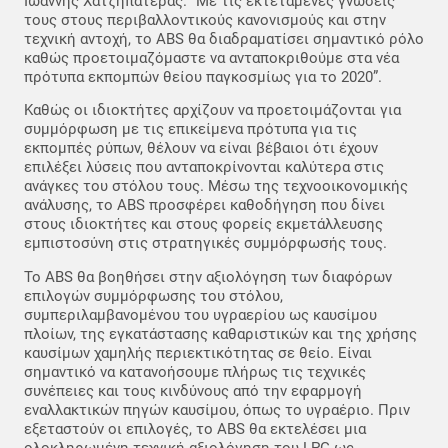
Ιωάννης Χατζηπατέρας. “Με τις εκτεταμένες γνώσεις
τους στους περιβαλλοντικούς κανονισμούς και στην
τεχνική αντοχή, το ABS θα διαδραματίσει σημαντικό ρόλο
καθώς προετοιμαζόμαστε να ανταποκριθούμε στα νέα
πρότυπα εκπομπών θείου παγκοσμίως για το 2020”.
Καθώς οι ιδιοκτήτες αρχίζουν να προετοιμάζονται για
συμμόρφωση με τις επικείμενα πρότυπα για τις
εκπομπές ρύπων, θέλουν να είναι βέβαιοι ότι έχουν
επιλέξει λύσεις που ανταποκρίνονται καλύτερα στις
ανάγκες του στόλου τους. Μέσω της τεχνοοικονομικής
ανάλυσης, το ABS προσφέρει καθοδήγηση που δίνει
στους ιδιοκτήτες και στους φορείς εκμετάλλευσης
εμπιστοσύνη στις στρατηγικές συμμόρφωσής τους.
Το ABS θα βοηθήσει στην αξιολόγηση των διαφόρων
επιλογών συμμόρφωσης του στόλου,
συμπεριλαμβανομένου του υγραερίου ως καυσίμου
πλοίων, της εγκατάστασης καθαριστικών και της χρήσης
καυσίμων χαμηλής περιεκτικότητας σε θείο. Είναι
σημαντικό να κατανοήσουμε πλήρως τις τεχνικές
συνέπειες και τους κινδύνους από την εφαρμογή
εναλλακτικών πηγών καυσίμου, όπως το υγραέριο. Πριν
εξεταστούν οι επιλογές, το ABS θα εκτελέσει μια
ολοκληρωμένη τεχνική αξιολόγηση του LPG ως