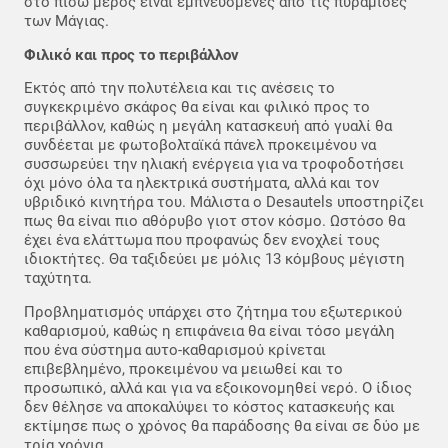
στο πίσω μέρος είναι εμπνευσμένες από τις πυραμίδες
των Μάγιας.
Φιλικό και προς το περιβάλλον
Εκτός από την πολυτέλεια και τις ανέσεις το
συγκεκριμένο σκάφος θα είναι και φιλικό προς το
περιβάλλον, καθώς η μεγάλη κατασκευή από γυαλί θα
συνδέεται με φωτοβολταϊκά πάνελ προκειμένου να
συσσωρεύει την ηλιακή ενέργεια για να τροφοδοτήσει
όχι μόνο όλα τα ηλεκτρικά συστήματα, αλλά και τον
υβριδικό κινητήρα του. Μάλιστα ο Desautels υποστηρίζει
πως θα είναι πιο αθόρυβο γιοτ στον κόσμο. Ωστόσο θα
έχει ένα ελάττωμα που προφανώς δεν ενοχλεί τους
ιδιοκτήτες. Θα ταξιδεύει με μόλις 13 κόμβους μέγιστη
ταχύτητα.
Προβληματισμός υπάρχει στο ζήτημα του εξωτερικού
καθαρισμού, καθώς η επιφάνεια θα είναι τόσο μεγάλη
που ένα σύστημα αυτο-καθαρισμού κρίνεται
επιβεβλημένο, προκειμένου να μειωθεί και το
προσωπικό, αλλά και για να εξοικονομηθεί νερό. Ο ίδιος
δεν θέλησε να αποκαλύψει το κόστος κατασκευής και
εκτίμησε πως ο χρόνος θα παράδοσης θα είναι σε δύο με
τρία χρόνια.