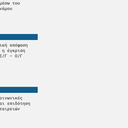
μέσω του
νάμου
ική απόφαση
 η έγκριση
Ε/Γ – Ο/Γ
οινωνικές
αι επιδότηση
ταιρειών