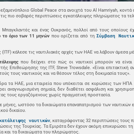
εξαμενόπλοιο Global Peace στα ανοιχτά του Al Hamriyah, κοντά 
 τις πιο σοβαρές περιπτώσεις εγκατάλειψης πληρώματος τα τελ
ο Μπαγκλαντές και ένας Ουκρανός, πολλοί από τους οποίους έ
Σύμβαση Ναυτι
πό
το όριο των 11 μηνών
που ορίζεται από τη
ITF) κάλεσε τις ναυτιλιακές αρχές των ΗΑΕ να λάβουν άμεσα μέ
τάλειψης
που δείχνει στο πώς οι ναυτικοί μπορούν να είνα
τής Επιθεώρησης της ITF, Steve Trowsdale. «Είναι επιτακτική α
ούς τους ναυτικούς και να θέσουν τέλος στη δοκιμασία τους».
 έδρα τα ΗΑΕ, μια εταιρεία που υπόκειται σε κυρώσεις των ΗΠΑ 
ει αναγνωρισμένη σημαία, δεν διαθέτει ασφάλιση και χρησιμο
ντας τους εργαζόμενους χωρίς πραγματική προστασία.
 μήνες, ωστόσο τα δικαιώματα επαναπατρισμού των ναυτικών εί
κού δικαίου.
ατάλειψης ναυτικών
, καταγράφοντας 32 περιπτώσεις τους 
τώσεις της Τουρκίας. Τα Εμιράτα δεν έχουν ακόμη επικυρώσει τη
ία και τα δικαιώματα του πληρώματος.