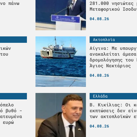
νο πάνω
281.000 νησιώτες 
Μεταφορικού Ισοδυ
04.08.26
Ακτοπλοϊα
ικών
Αίγινα: Με υπουργ
του
ανακαλείται άμεσα
δρομολόγησης του 
Άγιος Νεκτάριος
04.08.26
Ελλάδα
όπελο
Β. Κικίλιας: Οι κ
ό βυθό -
εκπτώσεις δεν είν
ατευμένα
των ακτοπλοϊκών ε
 ευρώ
04.08.26