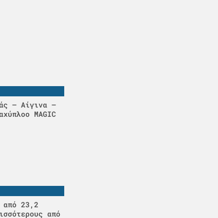
άς – Αίγινα –
αχύπλοο MAGIC
 από 23,2
ισσότερους από