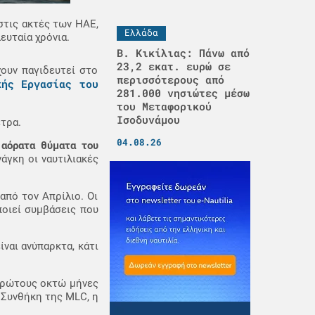
στις ακτές των ΗΑΕ,
Ελλάδα
ευταία χρόνια.
Β. Κικίλιας: Πάνω από
23,2 εκατ. ευρώ σε
χουν παγιδευτεί στο
περισσότερους από
κής Εργασίας του
281.000 νησιώτες μέσω
του Μεταφορικού
Ισοδυνάμου
τρα.
04.08.26
ι
αόρατα θύματα του
νάγκη οι ναυτιλιακές
από τον Απρίλιο. Οι
ποιεί συμβάσεις που
ναι ανύπαρκτα, κάτι
πρώτους οκτώ μήνες
 Συνθήκη της MLC, η