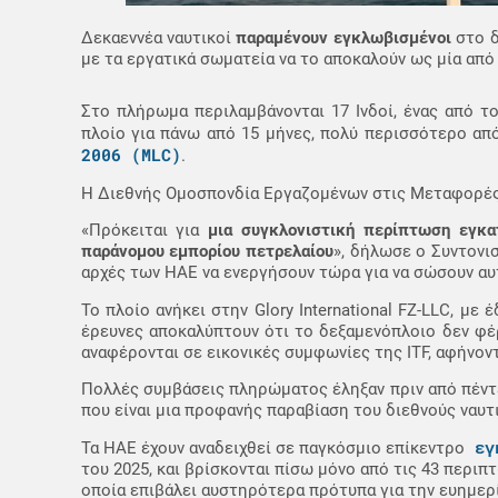
Δεκαεννέα ναυτικοί
παραμένουν εγκλωβισμένοι
στο δ
με τα εργατικά σωματεία να το αποκαλούν ως μία από
Στο πλήρωμα περιλαμβάνονται 17 Ινδοί, ένας από τ
πλοίο για πάνω από 15 μήνες, πολύ περισσότερο ​​α
2006 (MLC)
.
Η Διεθνής Ομοσπονδία Εργαζομένων στις Μεταφορές (
«Πρόκειται για
μια συγκλονιστική περίπτωση εγκα
παράνομου εμπορίου πετρελαίου
», δήλωσε ο Συντονισ
αρχές των ΗΑΕ να ενεργήσουν τώρα για να σώσουν αυτ
Το πλοίο ανήκει στην Glory International FZ-LLC, με
έρευνες αποκαλύπτουν ότι το δεξαμενόπλοιο δεν φέρ
αναφέρονται σε εικονικές συμφωνίες της ITF, αφήνο
Πολλές συμβάσεις πληρώματος έληξαν πριν από πέντε
που είναι μια προφανής παραβίαση του διεθνούς ναυτι
εγκ
Τα ΗΑΕ έχουν αναδειχθεί σε παγκόσμιο επίκεντρο
του 2025, και βρίσκονται πίσω μόνο από τις 43 περιπ
οποία επιβάλει αυστηρότερα πρότυπα για την ευημερ