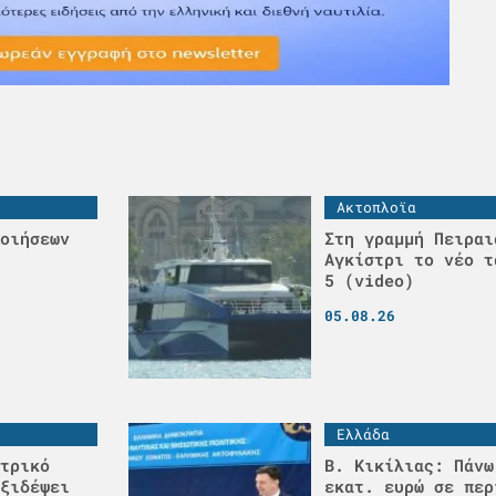
Ακτοπλοϊα
οιήσεων
Στη γραμμή Πειραι
Αγκίστρι το νέο τ
5 (video)
05.08.26
Ελλάδα
τρικό
Β. Κικίλιας: Πάνω
ξιδέψει
εκατ. ευρώ σε περ