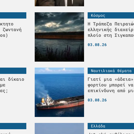
Κόσμος
κτητο
Η Τράπεζα Πειραιώ
 ζωντανή
ελληνικής διαχείρ
os)
πλοίο στη Σιγκαπο
03.08.26
Ναυτιλιακά θέματα
αι δίκαιο
Γιατί μια «άδεια»
με
φορτίου μπορεί να
ες;
επικίνδυνη από μι
03.08.26
Ελλάδα