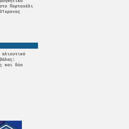
βοηθητικό
στο Πορτοχέλι
31χρονος
 αλιευτικό
βάλας:
ς και δύο