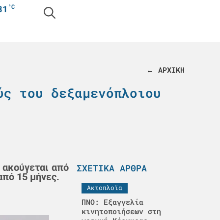
°C
31
← ΑΡΧΙΚΗ
ύς του δεξαμενόπλοιου
 ακούγεται από
ΣΧΕΤΙΚΆ ΆΡΘΡΑ
από 15 μήνες.
Ακτοπλοϊα
ΠΝΟ: Εξαγγελία
κινητοποιήσεων στη