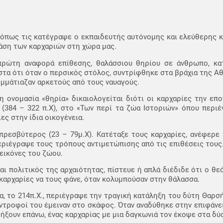
, όπως τις κατέγραψε ο εκπαιδευτής αυτόνομης και ελεύθερης
ράση των καρχαριών στη χώρα μας.
πρώτη αναφορά επίθεσης, θαλάσσιου θηρίου σε άνθρωπο, κ
ιστα ότι όταν ο περσικός στόλος, συντρίφθηκε στα βράχια της 
ομμάτιαζαν αρκετούς από τους ναυαγούς.
η ονομασία «θηρία» δικαιολογείται διότι οι καρχαρίες την εποχ
 (384 – 322 π.Χ), στο «Των περί τα ζώα Ιστοριών» όπου περι
ες στην ίδια οικογένεια.
πρεσβύτερος (23 – 79μ.Χ). Κατέταξε τους καρχαρίες, ανέφερε
εριέγραψε τους τρόπους αντιμετώπισης από τις επιθέσεις τους
εικόνες του ζώου.
αι πολιτικός της αρχαιότητας, πίστευε ή απλά διέδιδε ότι ο θε
καρχαρίες να τους φάνε, όταν κολυμπούσαν στην θάλασσα.
, το 214π.Χ., περιέγραψε την τραγική κατάληξη του δύτη Θαρσή,
ντροφοί του έμειναν στο σκάφος. Όταν αναδύθηκε στην επιφάνει
αβήξουν επάνω, ένας καρχαρίας με μια δαγκωνιά τον έκοψε στα δύ