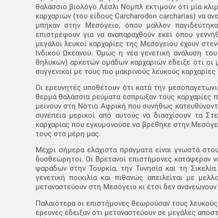
θαλάσσιο βιολόγο Λέσλι Νομπλ εκτιμούν ότι μία κλ
καρχαριών (του είδους Carcharodon carcharias) να α
μπήκαν στην Μεσόγειο, όπου μάλλον παγιδεύτηκα
επιστρέφουν για να αναπαραχθούν εκεί όπου γεννή
μεγάλοι λευκοί καρχαρίες της Μεσογείου έχουν στεν
Ινδικού Ωκεανού. Όμως η νέα γενετική ανάλυση το
θηλυκών) αρκετών ομάδων καρχαριών έδειξε ότι οι μ
συγγενικοί με τους πιο μακρινούς λευκούς καρχαρίες 
Οι ερευνητές υποθέτουν ότι κατά την μεσοπαγετωνικ
θερμά θαλάσσια ρεύματα έσπρωξαν τους καρχαρίες πρ
μείνουν στη Νότιο Αφρική που συνήθως κατευθύνοντα
συνέπεια μερικοί από αυτούς να διασχίσουν τα Στ
καρχαρίας που εγκυμονούσε να βρέθηκε στην Μεσόγειο
τους στα μέρη μας.
Μέχρι σήμερα ελάχιστα πράγματα είναι γνωστά στου
δυσθεώρητοι. Οι Βρετανοί επιστήμονες κατάφεραν να
ψαράδων στην Τουρκία, την Τυνησία και τη Σικελία
γενετική ποικιλία και πιθανώς απειλείται με μελλ
μεταναστεύουν στη Μεσόγειο κι έτσι δεν ανανεώνουν
Παλαιότερα οι επιστήμονες θεωρούσαν τους λευκούς 
έρευνες έδειξαν ότι μεταναστεύουν σε μεγάλες αποστά