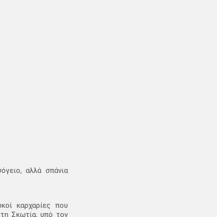
όγειο, αλλά σπάνια
υκοί καρχαρίες που
τη Σκωτία, υπό τον