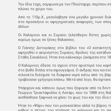
Την ίδια τύχη, σύμφωνα με τον Πλούταρχο, περίπου στ
πλύνει το χοίρο του.
Από το 110μ.Χ., μεσολάβησε ένα μεγάλο χρονικό δι
στο προσκήνιο οι αφηγηματικές αναφορές, των σπογ
άλλων.
Οι Καλύμνιοι και οι Συμαίοι (ελεύθεροι δύτες χωρί
κυρίως όμως σε ξένες θάλασσες.
Ο Γιάννης Δετοράκης στο βιβλίο του «Ο κατακτητή
αφηγηθεί ο αείμνηστος Συμαίος, θρύλος της κατάδυσ
Στάθη Σύκαλλου). Ήταν ένα καλοκαίρι (ανάμεσα στο 18
Ο Καλύμνιος έδεσε το σχοινί στον αριστερό του καρ
στο βυθό δίπλα στα σφουγγάρια. Ο άνδρας που κοιτού
σιλουέτα διέσχισε τα διάφανα νερά κάτω από τη βάρ
τραβούσαν γρήγορα επάνω. Μετά από λίγο, θα έφτανε 
Υπάρχουν και κάποιοι όμως που ξέφυγαν από τα δόντι
Γεώργιο Τριαντάφυλλο ή Λατάρι, που το 1888 στη θα
αισθάνθηκε ξαφνικά να χάνει το φως του και την ίδια 
Ήταν το «Ψάρι» που τον μισοκατάπιε αλλά το βάρος τ
καθώς η πέτρα, του χτύπησε το φάρυγγα και το αν