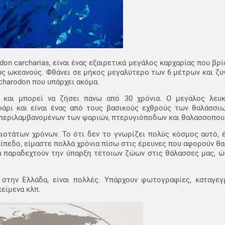
on carcharias, είναι ένας εξαιρετικά μεγάλος καρχαρίας που βρ
ύς ωκεανούς. Φθάνει σε μήκος μεγαλύτερο των 6 μέτρων και ζυγ
rcharodon που υπάρχει ακόμα.
και μπορεί να ζήσει πάνω από 30 χρόνια. Ο μεγάλος λευκ
ρι και είναι ένας από τους βασικούς εχθρούς των θαλάσσιω
μπεριλαμβανομένων των ψαριών, πτερυγιόποδων και θαλασσοπου
ιοτάτων χρόνων. Το ότι δεν το γνωρίζει πολύς κόσμος αυτό, έ
πίπεδο, είμαστε πολλά χρόνια πίσω στις έρευνες που αφορούν θα
να παραδεχτούν την ύπαρξη τέτοιων ζώων στις θάλασσες μας, 
 στην Ελλάδα, είναι πολλές. Υπάρχουν φωτογραφίες, καταγεγ
κείμενα κλπ.