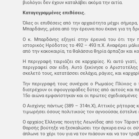
βιολόγοι δεν έχουν καταλάβει ακόμα την αιτία.
Καταγεγραμμένες επιθέσεις.
Όλες οι επιθέσεις από την αρχαιότητα μέχρι σήμερα
Μπαρδάνης, μέσα από την έρευνα που έκανε για τη δ
Ο κ. Μπαρδάνης εξηγεί στην έρευνά του ότι την 
ιστορικός Ηρόδοτος το 492 – 493 π.Χ. Αναφέρει μάλ
από την κακοκαιρία, τα θαλάσσια θηρία άρπαζαν και κ
Η περιγραφή ταιριάζει σε καρχαρίες. Κι αυτό γιατί, 
περιγραφεί σαν είδη. Αυτό ξεκίνησε ο Αριστοτέλης
σκελετό τους, κατατάσσει σελάχια, ράγιες, και καρχαρί
Την περιγραφή τους συνέχισε ο Ρωμαίος Πλίνιος ο 
διατρέχουν οι σφουγγαράδες δύτες από αυτούς και π
15ο αιώνα εμφανίστηκαν και οι πρώτες σχεδιασμένες 
Ο Αισχίνης πάντως (389 – 314π.Χ), Αττικός ρήτορας κ
τιμωρήσει όσους πολιτικούς τον αγνοούσαν, έστελνε 
Ο αρχαίος Έλληνας ποιητής Λεωνίδας από τον Τάραντα
Θαρσής βούτηξε να ξεσκαλώσει την άγκυρα ενώ οι σύ
άπλωνε το χέρι του για να τον πιάσουν και να τον τρ