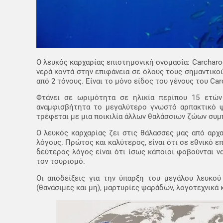
Ο λευκός καρχαρίας επιστημονική ονομασία: Carcharod
νερά κοντά στην επιφάνεια σε όλους τους σημαντικο
από 2 τόνους. Είναι το μόνο είδος του γένους του Ca
Φτάνει σε ωριμότητα σε ηλικία περίπου 15 ετών 
αναμφισβήτητα το μεγαλύτερο γνωστό αρπακτικό ψά
τρέφεται με μια ποικιλία άλλων θαλάσσιων ζώων συ
Ο λευκός καρχαρίας ζει στις θάλασσες μας από αρχα
λόγους. Πρώτος και καλύτερος, είναι ότι σε εθνικό ε
δεύτερος λόγος είναι ότι ίσως κάποιοι φοβούνται 
τον τουρισμό.
Οι αποδείξεις για την ύπαρξη του μεγάλου λευκού
(θανάσιμες και μη), μαρτυρίες ψαράδων, λογοτεχνικά 