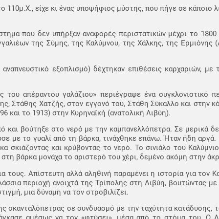
ο 110μ.Χ., είχε κι ένας υποψήφιος μύστης, που πήγε σε κάποιο λ
άστημα που δεν υπήρξαν αναφορές περιστατικών μέχρι το 1800
γαλιέων της Σύμης, της Καλύμνου, της Χάλκης, της Ερμιόνης 
ς αναπνευστικό εξοπλισμό) δέχτηκαν επιθέσεις καρχαριών, με 
ς του απέραντου γαλάζιου» περιέγραψε ένα συγκλονιστικό πε
ης, Στάθης Χατζής, στον εγγονό του, Στάθη Σύκαλλο και στην κ
96 και το 1913) στην Κυρηναϊκή (ανατολική Λιβύη).
πό και βούτηξε στο νερό με την καμπανελλόπετρα. Σε μερικά 
σε με το γυαλί από τη βάρκα, τινάχθηκε επάνω. Ήταν ήδη αργά.
κα σκιάζοντας και κρύβοντας το νερό. Το σινιάλο του Καλύμνιο
στη βάρκα μονάχα το αριστερό του χέρι, δεμένο ακόμη στην άκρ
α τους. Απίστευτη αλλά αληθινή παραμένει η ιστορία για τον Κα
λάσσια περιοχή ανοιχτά της Τρίπολης στη Λιβύη, βουτώντας με
στιγμή, μια δύναμη να τον στροβιλίζει.
ης σκανταλόπετρας σε συνδυασμό με την ταχύτητα κατάδυσης, το
άγκασε αμέσως να τον «φτύσει», μέσα από το στόμα του. Ο 