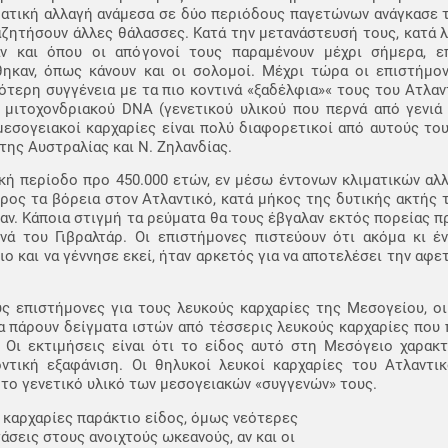
ιματική αλλαγή ανάμεσα σε δύο περιόδους παγετώνων ανάγκασε
ναζητήσουν άλλες θάλασσες. Κατά την μετανάστευσή τους, κατά 
ν και όπου οι απόγονοί τους παραμένουν μέχρι σήμερα, ε
θηκαν, όπως κάνουν και οι σολομοί. Μέχρι τώρα οι επιστήμον
ότερη συγγένεια με τα πιο κοντινά «ξαδέλφια»« τους του Ατλαν
υ μιτοχονδριακού DNA (γενετικού υλικού που περνά από γενιά
εσογειακοί καρχαρίες είναι πολύ διαφορετικοί από αυτούς του
της Αυστραλίας και Ν. Ζηλανδίας.
ή περίοδο προ 450.000 ετών, εν μέσω έντονων κλιματικών αλλ
ος τα βόρεια στον Ατλαντικό, κατά μήκος της δυτικής ακτής τ
ν. Κάποια στιγμή τα ρεύματα θα τους έβγαλαν εκτός πορείας πρ
ενά του Γιβραλτάρ. Οι επιστήμονες πιστεύουν ότι ακόμα κι έ
 και να γέννησε εκεί, ήταν αρκετός για να αποτελέσει την αφε
ς επιστήμονες για τους λευκούς καρχαρίες της Μεσογείου, οι
 πάρουν δείγματα ιστών από τέσσερις λευκούς καρχαρίες που 
. Οι εκτιμήσεις είναι ότι το είδος αυτό στη Μεσόγειο χαρακ
οντική εξαφάνιση. Οι θηλυκοί λευκοί καρχαρίες του Ατλαντικ
 το γενετικό υλικό των μεσογειακών «συγγενών» τους.
καρχαρίες παράκτιο είδος, όμως νεότερες
σεις στους ανοιχτούς ωκεανούς, αν και οι