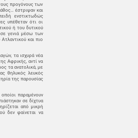
 τους προγόνους των
λάθος… έστριψαν και
πειδή ενστικτωδώς
ες υπέθεταν ότι οι
τικού ή του δυτικού
 σε γενιά μέσω των
 Ατλαντικού και πιο
αγών, τα ισχυρά νέα
ης Αφρικής, αντί να
ος τα ανατολικά, με
νας θηλυκός λευκός
τηρία της παρουσίας
 οποίοι παραμένουν
πιάστηκαν σε δίχτυα
τηρίζεται από μικρή
ού δεν φαίνεται να