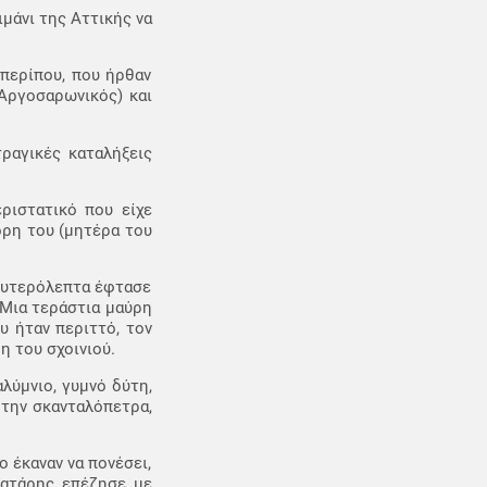
ιμάνι της Αττικής να
 περίπου, που ήρθαν
(Αργοσαρωνικός) και
τραγικές καταλήξεις
ριστατικό που είχε
όρη του (μητέρα του
δευτερόλεπτα έφτασε
 Μια τεράστια μαύρη
υ ήταν περιττό, τον
η του σχοινιού.
λύμνιο, γυμνό δύτη,
 την σκανταλόπετρα,
 έκαναν να πονέσει,
Λατάρης επέζησε με