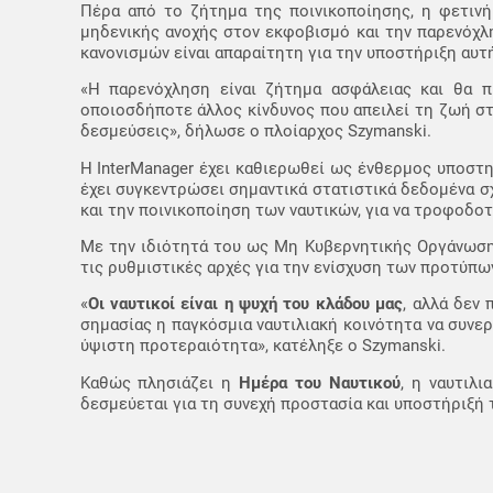
Πέρα από το ζήτημα της ποινικοποίησης, η φετινή
μηδενικής ανοχής στον εκφοβισμό και την παρενόχλ
κανονισμών είναι απαραίτητη για την υποστήριξη αυ
«Η παρενόχληση είναι ζήτημα ασφάλειας και θα π
οποιοσδήποτε άλλος κίνδυνος που απειλεί τη ζωή στ
δεσμεύσεις», δήλωσε ο πλοίαρχος Szymanski.
Η InterManager έχει καθιερωθεί ως ένθερμος υποστ
έχει συγκεντρώσει σημαντικά στατιστικά δεδομένα σ
και την ποινικοποίηση των ναυτικών, για να τροφοδο
Με την ιδιότητά του ως Μη Κυβερνητικής Οργάνωσης 
τις ρυθμιστικές αρχές για την ενίσχυση των προτύπω
«
Οι ναυτικοί είναι η ψυχή του κλάδου μας
, αλλά δεν
σημασίας η παγκόσμια ναυτιλιακή κοινότητα να συνερ
ύψιστη προτεραιότητα», κατέληξε ο Szymanski.
Καθώς πλησιάζει η
Ημέρα του Ναυτικού
, η ναυτιλ
δεσμεύεται για τη συνεχή προστασία και υποστήριξή 