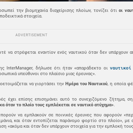
οσωπεί την βιομηχανία διαχείρισης πλοίων, τονίζει ότι
οι ναυ
ποδεικτικά στοιχεία.
ADVERTISEMENT
τέ να στρέφεται εναντίον ενός ναυτικού όταν δεν υπάρχουν α
ναυτικο
της InterManager, δήλωσε ότι ήταν «απαράδεκτο οι
οσωπικά υπεύθυνοι στο πλαίσιο μιας έρευνας».
οετοιμάζεται να γιορτάσει την
Ημέρα του Ναυτικού
, η οποία φ
ς έχει επίσης επισημάνει αυτό το συνεχιζόμενο ζήτημα, σ
κα όταν το πλοίο τους εμπλέκεται σε ναυτικό ατύχημα»
.
μπορούν να εμπλακούν σε ποινικές έρευνες που αφορούν «περ
μάνια, και όταν εντοπίζεται παράνομο φορτίο στο πλοίο», με
ση «ακόμα και όταν δεν υπάρχουν στοιχεία για την εμπλοκή τους