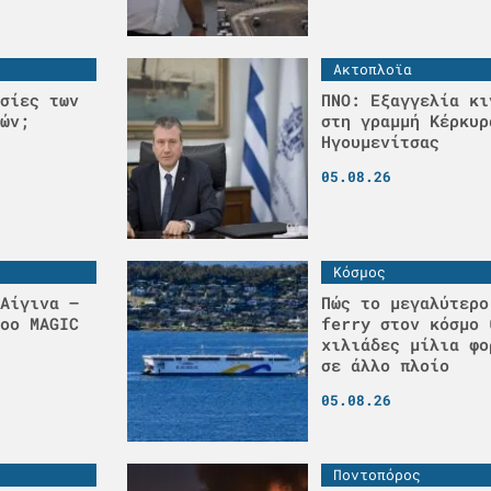
Ακτοπλοϊα
σίες των
ΠΝΟ: Εξαγγελία κι
ών;
στη γραμμή Κέρκυρ
Ηγουμενίτσας
05.08.26
Κόσμος
Αίγινα –
Πώς το μεγαλύτερο
οο MAGIC
ferry στον κόσμο 
χιλιάδες μίλια φο
σε άλλο πλοίο
05.08.26
Ποντοπόρος