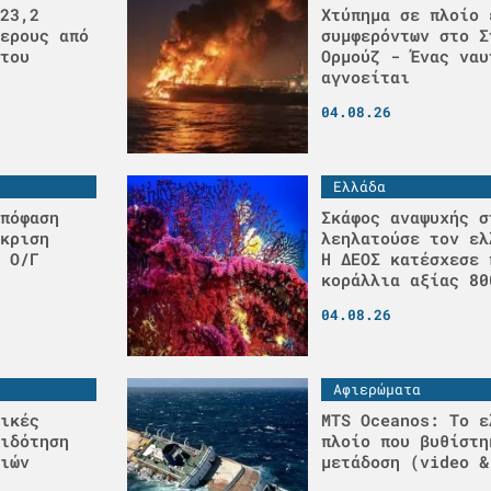
23,2
Χτύπημα σε πλοίο 
ερους από
συμφερόντων στο Σ
του
Ορμούζ - Ένας ναυ
αγνοείται
04.08.26
Ελλάδα
πόφαση
Σκάφος αναψυχής σ
κριση
λεηλατούσε τον ελ
 Ο/Γ
H ΔΕΟΣ κατέσχεσε 
κοράλλια αξίας 80
04.08.26
Αφιερώματα
ικές
MTS Oceanos: Το ε
ιδότηση
πλοίο που βυθίστη
ιών
μετάδοση (video &