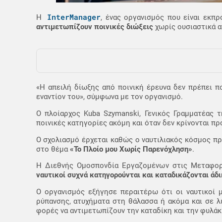
InterManager
Η
, ένας οργανισμός που είναι εκπρ
αντιμετωπίζουν ποινικές διώξεις
χωρίς ουσιαστικά α
«Η απειλή δίωξης από ποινική έρευνα δεν πρέπει πο
εναντίον του», σύμφωνα με τον οργανισμό.
Ο πλοίαρχος Kuba Szymanski, Γενικός Γραμματέας 
ποινικές κατηγορίες ακόμη και όταν δεν κρίνονται πρ
Ο σχολιασμό έρχεται καθώς ο ναυτιλιακός κόσμος πρ
στο θέμα
«Το Πλοίο μου Χωρίς Παρενόχληση»
.
Η Διεθνής Ομοσπονδία Εργαζομένων στις Μεταφορέ
ναυτικοί συχνά κατηγορούνται και καταδικάζονται άδι
Ο οργανισμός εξήγησε περαιτέρω ότι οι ναυτικοί 
ρύπανσης, ατυχήματα στη θάλασσα ή ακόμα και σε λι
φορές να αντιμετωπίζουν την καταδίκη και την φυλάκι