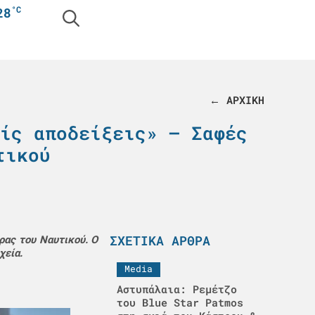
°C
28
← ΑΡΧΙΚΗ
ίς αποδείξεις» – Σαφές
τικού
ΣΧΕΤΙΚΆ ΆΡΘΡΑ
ρας του Ναυτικού. Ο
χεία.
Media
Αστυπάλαια: Ρεμέτζο
του Blue Star Patmos