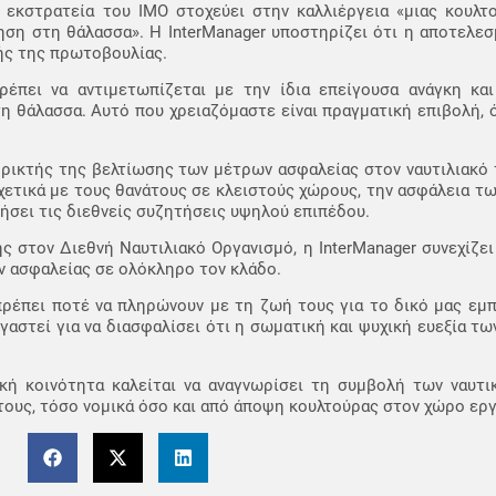
 εκστρατεία του ΙΜΟ στοχεύει στην καλλιέργεια «μιας κουλτ
ηση στη θάλασσα». Η InterManager υποστηρίζει ότι η αποτελε
τής της πρωτοβουλίας.
ρέπει να αντιμετωπίζεται με την ίδια επείγουσα ανάγκη κ
η θάλασσα. Αυτό που χρειαζόμαστε είναι πραγματική επιβολή, ό
ηρικτής της βελτίωσης των μέτρων ασφαλείας στον ναυτιλιακό
χετικά με τους θανάτους σε κλειστούς χώρους, την ασφάλεια 
τήσει τις διεθνείς συζητήσεις υψηλού επιπέδου.
στον Διεθνή Ναυτιλιακό Οργανισμό, η InterManager συνεχίζει
ν ασφαλείας σε ολόκληρο τον κλάδο.
 πρέπει ποτέ να πληρώνουν με τη ζωή τους για το δικό μας εμπ
γαστεί για να διασφαλίσει ότι η σωματική και ψυχική ευεξία τω
ιακή κοινότητα καλείται να αναγνωρίσει τη συμβολή των ναυτ
τους, τόσο νομικά όσο και από άποψη κουλτούρας στον χώρο εργ