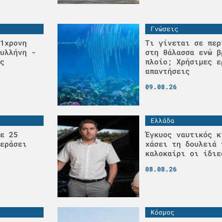
Γνώσεις
1χρονη
Τι γίνεται σε περ
υλλήνη -
στη θάλασσα ενώ β
ς
πλοίο; Χρήσιμες ε
απαντήσεις
09.08.26
Ελλάδα
ε 25
Έγκυος ναυτικός κ
εράσει
χάσει τη δουλειά 
καλοκαίρι οι ίδιε
08.08.26
Κόσμος