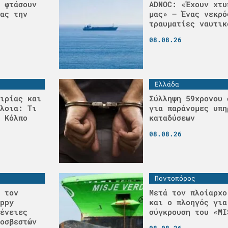
 φτάσουν
ADNOC: «Έχουν χτυ
ας την
μας» – Ένας νεκρό
τραυματίες ναυτικ
08.08.26
Ελλάδα
ιρίας και
Σύλληψη 59χρονου 
λοια: Τι
για παράνομες υπη
 Κόλπο
καταδύσεων
08.08.26
Ποντοπόρος
 τον
Μετά τον πλοίαρχο
ppy
και ο πλοηγός για
ένειες
σύγκρουση του «MI
οσβεστών