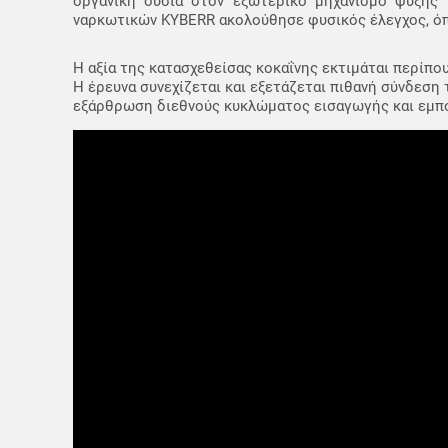
οργανική ουσία στον εξωτερικό μηχανισμό ψύξης 
ναρκωτικών KYBERR ακολούθησε φυσικός έλεγχος, όπο
Η αξία της κατασχεθείσας κοκαΐνης εκτιμάται περίπο
Η έρευνα συνεχίζεται και εξετάζεται πιθανή σύνδεση
εξάρθρωση διεθνούς κυκλώματος εισαγωγής και εμπο