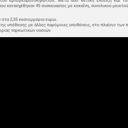
του εμπορευματοκιβωτίου. Μετά από θετική ένδειξη και το
υ κατασχέθηκαν 45 συσκευασίες με κοκαΐνη, συνολικού μεικτού
υ στα 2,35 εκατομμύρια ευρώ.
 της υπόθεσης με άλλες παρόμοιες υποθέσεις, στο πλαίσιο των 
ρίας ναρκωτικών ουσιών.