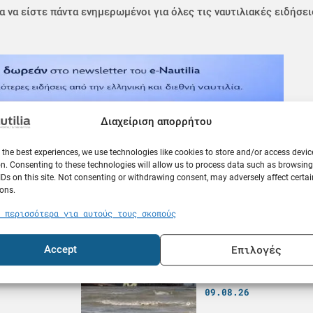
α να είστε πάντα ενημερωμένοι για όλες τις ναυτιλιακές ειδήσει
Διαχείριση απορρήτου
 the best experiences, we use technologies like cookies to store and/or access devic
n. Consenting to these technologies will allow us to process data such as browsin
IDs on this site. Not consenting or withdrawing consent, may adversely affect certai
ons.
Κόσμος
 περισσότερα για αυτούς τους σκοπούς
 το
Δραματικές εικόνε
α σκαφών
όλο και περισσότε
Επιλογές
Accept
γιγαντιαίο πλοίο 
κοντέινερ στην Κί
09.08.26