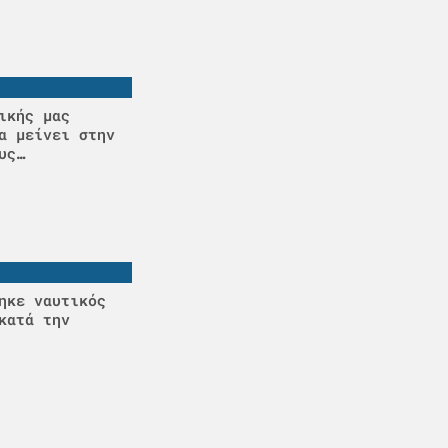
ικής μας
α μείνει στην
υς…
ηκε ναυτικός
κατά την