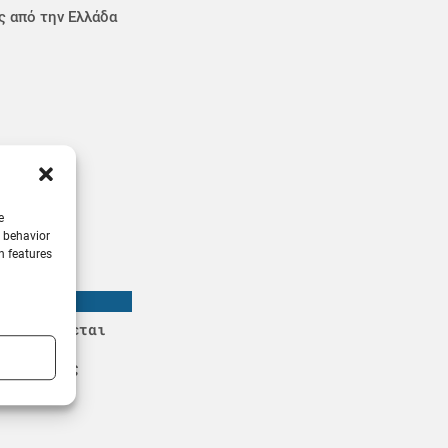
ς από την Ελλάδα
e
g behavior
n features
ς: Βυθίζεται
ρο το
μεταφοράς
να