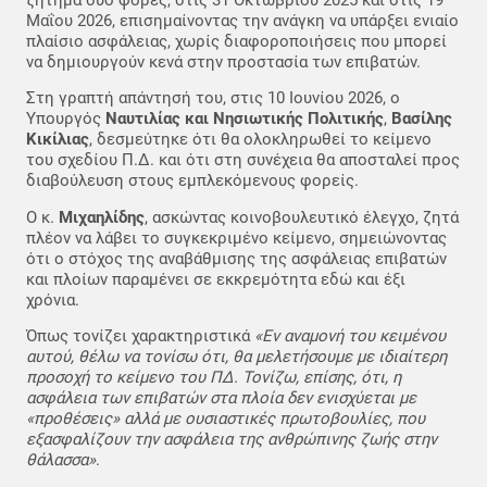
ζήτημα δύο φορές, στις 31 Οκτωβρίου 2025 και στις 19
Μαΐου 2026, επισημαίνοντας την ανάγκη να υπάρξει ενιαίο
πλαίσιο ασφάλειας, χωρίς διαφοροποιήσεις που μπορεί
να δημιουργούν κενά στην προστασία των επιβατών.
Στη γραπτή απάντησή του, στις 10 Ιουνίου 2026, ο
Υπουργός
Ναυτιλίας και Νησιωτικής Πολιτικής
,
Βασίλης
Κικίλιας
, δεσμεύτηκε ότι θα ολοκληρωθεί το κείμενο
του σχεδίου Π.Δ. και ότι στη συνέχεια θα αποσταλεί προς
διαβούλευση στους εμπλεκόμενους φορείς.
Ο κ.
Μιχαηλίδης
, ασκώντας κοινοβουλευτικό έλεγχο, ζητά
πλέον να λάβει το συγκεκριμένο κείμενο, σημειώνοντας
ότι ο στόχος της αναβάθμισης της ασφάλειας επιβατών
και πλοίων παραμένει σε εκκρεμότητα εδώ και έξι
χρόνια.
Όπως τονίζει χαρακτηριστικά
«Εν αναμονή του κειμένου
αυτού, θέλω να τονίσω ότι, θα μελετήσουμε με ιδιαίτερη
προσοχή το κείμενο του ΠΔ. Τονίζω, επίσης, ότι, η
ασφάλεια των επιβατών στα πλοία δεν ενισχύεται με
«προθέσεις» αλλά με ουσιαστικές πρωτοβουλίες, που
εξασφαλίζουν την ασφάλεια της ανθρώπινης ζωής στην
θάλασσα»
.