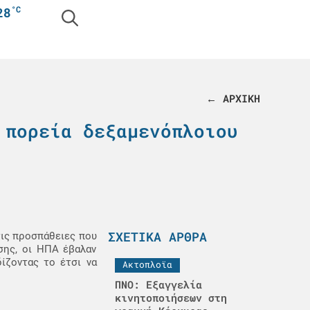
°C
28
← ΑΡΧΙΚΗ
 πορεία δεξαμενόπλοιου
ΣΧΕΤΙΚΆ ΆΡΘΡΑ
τις προσπάθειες που
σης, οι ΗΠΑ έβαλαν
ίζοντας το έτσι να
Ακτοπλοϊα
ΠΝΟ: Εξαγγελία
κινητοποιήσεων στη