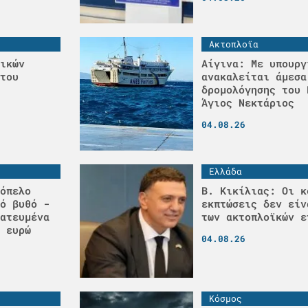
Ακτοπλοϊα
ικών
Αίγινα: Με υπουργ
του
ανακαλείται άμεσα
δρομολόγησης του 
Άγιος Νεκτάριος
04.08.26
Ελλάδα
όπελο
Β. Κικίλιας: Οι κ
ό βυθό -
εκπτώσεις δεν είν
ατευμένα
των ακτοπλοϊκών ε
 ευρώ
04.08.26
Κόσμος