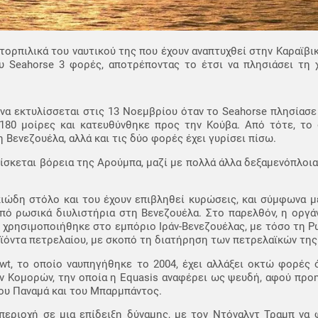
ιτορπιλικά του ναυτικού της που έχουν αναπτυχθεί στην Καραϊβι
υ Seahorse 3 φορές, αποτρέποντας το έτσι να πλησιάσει τη 
 να εκτυλίσσεται στις 13 Νοεμβρίου όταν το Seahorse πλησίασ
 180 μοίρες και κατευθύνθηκε προς την Κούβα. Από τότε, το 
Βενεζουέλα, αλλά και τις δύο φορές έχει γυρίσει πίσω.
ρίσκεται βόρεια της Αρούμπα, μαζί με πολλά άλλα δεξαμενόπλοι
σκιώδη στόλο και του έχουν επιβληθεί κυρώσεις, και σύμφωνα μ
πό ρωσικά διυλιστήρια στη Βενεζουέλα. Στο παρελθόν, η οργά
ίο χρησιμοποιήθηκε στο εμπόριο Ιράν-Βενεζουέλας, με τόσο τη Ρ
οϊόντα πετρελαίου, με σκοπό τη διατήρηση των πετρελαϊκών τη
wt, το οποίο ναυπηγήθηκε το 2004, έχει αλλάξει οκτώ φορές 
ων Κομορών, την οποία η Equasis αναφέρει ως ψευδή, αφού πρ
 του Παναμά και του Μπαρμπάντος.
περιοχή σε μια επίδειξη δύναμης, με τον Ντόναλντ Τραμπ να 