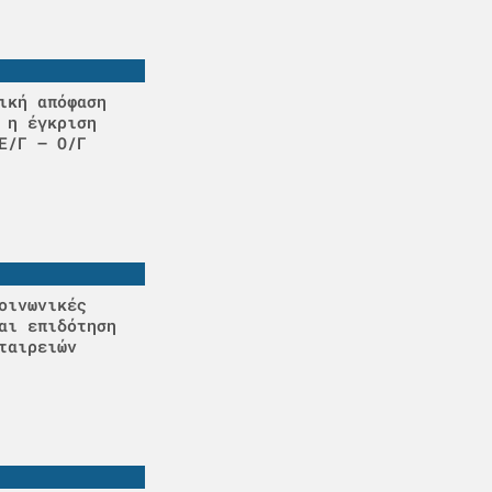
ική απόφαση
 η έγκριση
Ε/Γ – Ο/Γ
οινωνικές
αι επιδότηση
ταιρειών