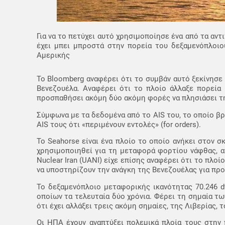
Για να το πετύχει αυτό χρησιμοποίησε ένα από τα αντ
έχει μπει μπροστά στην πορεία του δεξαμενόπλοιο
Αμερικής
Το Bloomberg αναφέρει ότι το συμβάν αυτό ξεκίνησε
Βενεζουέλα. Αναφέρει ότι το πλοίο άλλαξε πορεία
προσπαθήσει ακόμη δύο ακόμη φορές να πλησιάσει τη 
Σύμφωνα με τα δεδομένα από το AIS του, το οποίο β
AIS τους ότι «περιμένουν εντολές» (for orders).
Το Seahorse είναι ένα πλοίο το οποίο ανήκει στον 
χρησιμοποιηθεί για τη μεταφορά φορτίου νάφθας, α
Nuclear Iran (UANI) είχε επίσης αναφέρει ότι το πλο
να υποστηρίζουν την ανάγκη της Βενεζουέλας για πρ
Το δεξαμενόπλοιο μεταφορικής ικανότητας 70.246 d
οποίων τα τελευταία δύο χρόνια. Φέρει τη σημαία τ
ότι έχει αλλάξει τρεις ακόμη σημαίες, της Λιβερίας,
Οι ΗΠΑ έχουν αναπτύξει πολεμικά πλοία τους στην 