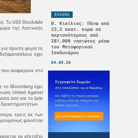
Ελλάδα
κή. Το USS Stockdale
Β. Κικίλιας: Πάνω από
χώρα της Λατινικής
23,2 εκατ. ευρώ σε
περισσότερους από
281.000 νησιώτες μέσω
του Μεταφορικού
ε για πρώτη φορά τη
Ισοδυνάμου
δεξαμενόπλοιο έχει
04.08.26
α που αναφέρουν στο
ε το Bloomberg έχει
νωση United Against
ωσία όσο και το Ιράν
ς δραστηριοτήτων.
όνομα, τρεις εκ των
οηγουμένως φαινόταν
φέρεται να εξετάζει