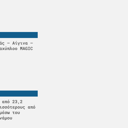
άς – Αίγινα –
αχύπλοο MAGIC
 από 23,2
ισσότερους από
μέσω του
νάμου