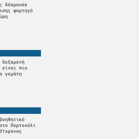
ς δέσμευσε
ισης φορτηγό
ύρη
 δεξαμενή
 είναι πιο
α γεμάτη
βοηθητικό
στο Πορτοχέλι
31χρονος