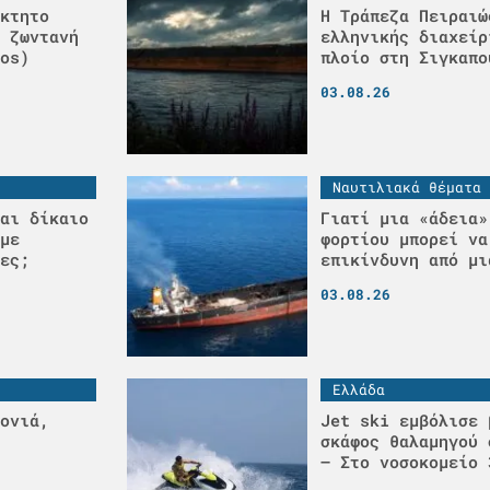
κτητο
Η Τράπεζα Πειραιώ
 ζωντανή
ελληνικής διαχείρ
os)
πλοίο στη Σιγκαπο
03.08.26
Ναυτιλιακά θέματα
αι δίκαιο
Γιατί μια «άδεια»
με
φορτίου μπορεί να
ες;
επικίνδυνη από μι
03.08.26
Ελλάδα
ονιά,
Jet ski εμβόλισε 
σκάφος θαλαμηγού 
– Στο νοσοκομείο 