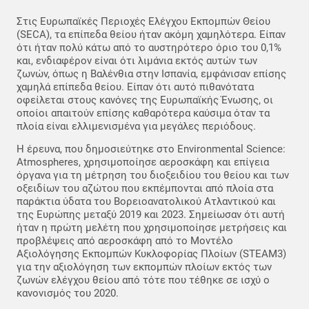
Στις Ευρωπαϊκές Περιοχές Ελέγχου Εκπομπών Θείου
(SECA), τα επίπεδα θείου ήταν ακόμη χαμηλότερα. Είπαν
ότι ήταν πολύ κάτω από το αυστηρότερο όριο του 0,1%
και, ενδιαφέρον είναι ότι λιμάνια εκτός αυτών των
ζωνών, όπως η Βαλένθια στην Ισπανία, εμφάνισαν επίσης
χαμηλά επίπεδα θείου. Είπαν ότι αυτό πιθανότατα
οφείλεται στους κανόνες της Ευρωπαϊκής Ένωσης, οι
οποίοι απαιτούν επίσης καθαρότερα καύσιμα όταν τα
πλοία είναι ελλιμενισμένα για μεγάλες περιόδους.
Η έρευνα, που δημοσιεύτηκε στο Environmental Science:
Atmospheres, χρησιμοποίησε αεροσκάφη και επίγεια
όργανα για τη μέτρηση του διοξειδίου του θείου και των
οξειδίων του αζώτου που εκπέμπονται από πλοία στα
παράκτια ύδατα του Βορειοανατολικού Ατλαντικού και
της Ευρώπης μεταξύ 2019 και 2023. Σημείωσαν ότι αυτή
ήταν η πρώτη μελέτη που χρησιμοποίησε μετρήσεις και
προβλέψεις από αεροσκάφη από το Μοντέλο
Αξιολόγησης Εκπομπών Κυκλοφορίας Πλοίων (STEAM3)
για την αξιολόγηση των εκπομπών πλοίων εκτός των
ζωνών ελέγχου θείου από τότε που τέθηκε σε ισχύ ο
κανονισμός του 2020.