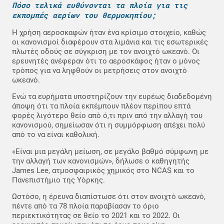
Πόσο τελικά ευθύνονται τα πλοία για τις
εκπομπές αερίων του θερμοκηπίου;
Η χρήση αεροσκαφών ήταν ένα κρίσιμο στοιχείο, καθώς
οι κανονισμοί διαφέρουν στα λιμάνια και τις εσωτερικές
πλωτές οδούς σε σύγκριση με τον ανοιχτό ωκεανό. Οι
ερευνητές ανέφεραν ότι το αεροσκάφος ήταν ο μόνος
τρόπος για να ληφθούν οι μετρήσεις στον ανοιχτό
ωκεανό.
Ενώ τα ευρήματα υποστηρίζουν την ευρέως διαδεδομένη
άποψη ότι τα πλοία εκπέμπουν πλέον περίπου επτά
φορές λιγότερο θείο από ό,τι πριν από την αλλαγή του
κανονισμού, σημείωσαν ότι η συμμόρφωση απέχει πολύ
από το να είναι καθολική.
«Είναι μια μεγάλη μείωση, σε μεγάλο βαθμό σύμφωνη με
την αλλαγή των κανονισμών», δήλωσε ο καθηγητής
James Lee, ατμοσφαιρικός χημικός στο NCAS και το
Πανεπιστήμιο της Υόρκης.
Ωστόσο, η έρευνα διαπίστωσε ότι στον ανοιχτό ωκεανό,
πέντε από τα 78 πλοία παραβίασαν το όριο
περιεκτικότητας σε θείο το 2021 και το 2022. Οι