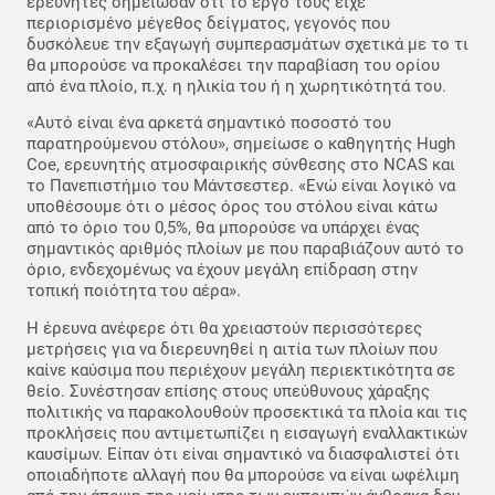
ερευνητές σημείωσαν ότι το έργο τους είχε
περιορισμένο μέγεθος δείγματος, γεγονός που
δυσκόλευε την εξαγωγή συμπερασμάτων σχετικά με το τι
θα μπορούσε να προκαλέσει την παραβίαση του ορίου
από ένα πλοίο, π.χ. η ηλικία του ή η χωρητικότητά του.
«Αυτό είναι ένα αρκετά σημαντικό ποσοστό του
παρατηρούμενου στόλου», σημείωσε ο καθηγητής Hugh
Coe, ερευνητής ατμοσφαιρικής σύνθεσης στο NCAS και
το Πανεπιστήμιο του Μάντσεστερ. «Ενώ είναι λογικό να
υποθέσουμε ότι ο μέσος όρος του στόλου είναι κάτω
από το όριο του 0,5%, θα μπορούσε να υπάρχει ένας
σημαντικός αριθμός πλοίων με που παραβιάζουν αυτό το
όριο, ενδεχομένως να έχουν μεγάλη επίδραση στην
τοπική ποιότητα του αέρα».
Η έρευνα ανέφερε ότι θα χρειαστούν περισσότερες
μετρήσεις για να διερευνηθεί η αιτία των πλοίων που
καίνε καύσιμα που περιέχουν μεγάλη περιεκτικότητα σε
θείο. Συνέστησαν επίσης στους υπεύθυνους χάραξης
πολιτικής να παρακολουθούν προσεκτικά τα πλοία και τις
προκλήσεις που αντιμετωπίζει η εισαγωγή εναλλακτικών
καυσίμων. Είπαν ότι είναι σημαντικό να διασφαλιστεί ότι
οποιαδήποτε αλλαγή που θα μπορούσε να είναι ωφέλιμη