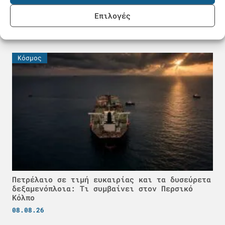
ADNOC: «Έχουν χτυπήσει 15 πλοία μας» – Ένας
Επιλογές
νεκρός και 20 τραυματίες ναυτικοί
08.08.26
Κόσμος
Πετρέλαιο σε τιμή ευκαιρίας και τα δυσεύρετα
δεξαμενόπλοια: Τι συμβαίνει στον Περσικό
Κόλπο
08.08.26