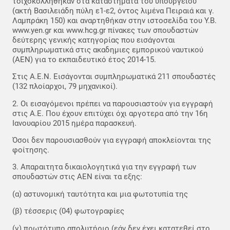
τοιχοκολληθήκαν στα καταστήματα του υπουργειου
(ακτή Βασιλειάδη πύλη ε1-ε2, όντος λιμένα Πειραιά και γ.
Λαμπράκη 150) και αναρτηθήκαν στην ιστοσελίδα του Υ.Β.
www.yen.gr και www.hcg.gr πίνακες των σπουδαστών
δεύτερης γενικής κατηγορίας που εισάγονται
συμπληρωματικά στις ακαδημιες εμπορικού ναυτικού
(ΑΕΝ) για το εκπαιδευτικό έτος 2014-15.
Στις Α.Ε.Ν. Εισάγονται συμπληρωματικά 211 σπουδαστές
(132 πλοίαρχοι, 79 μηχανικοί).
2. Οι εισαγόμενοι πρέπει να παρουσιαστούν για εγγραφή
στις Α.Ε. Που έχουν επιτύχει όχι αργοτερα από την 16η
Ιανουαρίου 2015 ημέρα παρασκευή.
Όσοι δεν παρουσιασθούν για εγγραφή αποκλείονται της
φοίτησης.
3. Απαραιτητα δικαιολογητικά για την εγγραφή των
σπουδαστών στις ΑΕΝ είναι τα εξης:
(α) αστυνομική ταυτότητα και μια φωτοτυπία της
(β) τέσσερις (04) φωτογραφίες
(γ) πρωτότυπο απολυτήριο (εάν δεν έχει κατατεθεί στο