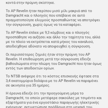
κοντά στην πρύμνη σκίστηκε.
Το AP Revelin ήταν περίπου μισό μίλι μακριά από το
Damgracht και ο πλοηγός που επέβαινε σε αυτό
πραγματοποίησε ελιγμούς προσπαθώντας να αποτρέψει
την σύγκρουση, χωρίς όμως να τα καταφέρει.
Το AP Revelin έπλεε με 9,3 κόμβους και ο πλοηγός
προσπάθησε να αυξήσει και άλλο την ταχύτητα του, αλλά
με το πλοίο να εκτρέπεται κατά μήκος του καναλιού,
αποδείχθηκε αδύνατο να αποφευχθεί η σύγκρουση.
Οι περισσότερες ζημιές ήταν στην πρύμνη του AP
Revelin. Η επιθεώρηση μετά την σύγκρουση έδειξε
βαθουλώματα στην πλώρη του Damgracht που ήταν όμως
εντός των αποδεκτών ορίων.
Το NTSB ανέφερε ότι το κόστος επισκευής έφτασε στα
3,4 εκατομμύρια δολάρια με το AP Revelin να παραμένει
σε ακινησία για 35 ημέρες.
Η έρευνα έδειξε ότι την προηγούμενη μέρα το
Damgracht, το οποίο μετέφερε σακούλες με τσιμέντο και
εξαρτήματα για ένα εργοστάσιο παραγωγής ηλεκτρικής
ενέργειας, αντιμετώπισε πρόβλημα στη μηχανή του,