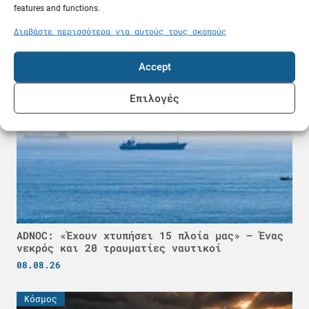
Επτά κινεζικά πλοία θα φτάσουν στην Ευρώπη
features and functions.
διασχίζοντας την Αρκτική
Διαβάστε περισσότερα για αυτούς τους σκοπούς
08.08.26
Accept
Κόσμος
Επιλογές
ADNOC: «Έχουν χτυπήσει 15 πλοία μας» – Ένας
νεκρός και 20 τραυματίες ναυτικοί
08.08.26
Κόσμος