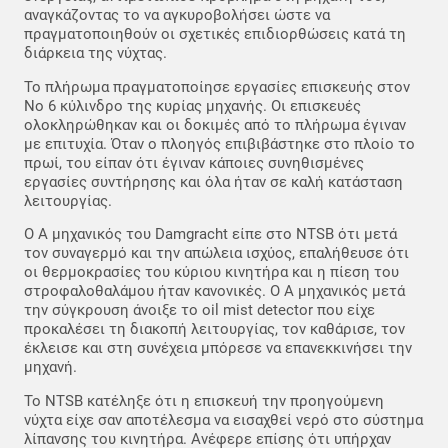
αναγκάζοντας το να αγκυροβολήσει ώστε να
πραγματοποιηθούν οι σχετικές επιδιορθώσεις κατά τη
διάρκεια της νύχτας.
Το πλήρωμα πραγματοποίησε εργασίες επισκευής στον
Νο 6 κύλινδρο της κυρίας μηχανής. Οι επισκευές
ολοκληρώθηκαν και οι δοκιμές από το πλήρωμα έγιναν
με επιτυχία. Όταν ο πλοηγός επιβιβάστηκε στο πλοίο το
πρωί, του είπαν ότι έγιναν κάποιες συνηθισμένες
εργασίες συντήρησης και όλα ήταν σε καλή κατάσταση
λειτουργίας.
Ο Α μηχανικός του Damgracht είπε στο NTSB ότι μετά
τον συναγερμό και την απώλεια ισχύος, επαλήθευσε ότι
οι θερμοκρασίες του κύριου κινητήρα και η πίεση του
στροφαλοθαλάμου ήταν κανονικές. Ο Α μηχανικός μετά
την σύγκρουση άνοιξε το oil mist detector που είχε
προκαλέσει τη διακοπή λειτουργίας, τον καθάρισε, τον
έκλεισε και στη συνέχεια μπόρεσε να επανεκκινήσει την
μηχανή.
Το NTSB κατέληξε ότι η επισκευή την προηγούμενη
νύχτα είχε σαν αποτέλεσμα να εισαχθεί νερό στο σύστημα
λίπανσης του κινητήρα. Ανέφερε επίσης ότι υπήρχαν