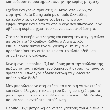
επηρεάσουν το σύστημα λίπανσης της κυρίας μηχανής.
Σχεδόν ένα χρόνο πριν, στις 21 Αυγούστου 2022, το
φορτηγό πλοίο Damgracht με σημαία Ολλανδίας
κατευθυνόταν στο λιμάνι του Beaumont όταν
εμφανίστηκε ένα alarm το οποίο είχε σαν αποτέλεσμα να
σβήσει η κυρία μηχανή του και να μείνει ακυβέρνητο.
Στο πλοίο επέβαινε πλοηγός και εκεινη την στιγμη έπλεε
με ταχύτητα 15 κόμβων. Καθώς ο Α μηχανικός
επιθεωρούσε αυτόν τον ανιχνευτή oil mist για να
προσδιορίσει την αιτία του alarm, το πλοίο εξέδωσε
σήμα έκτακτης ανάγκης.
Κινούμενο με περίπου 7,4 κόμβους μετά την απώλεια της
πρόωσης του, η πλώρη του Damgracht στράφηκε προς τα
αριστερά. Ο πλοηγός έδωσε εντολή να γυρίσει το
πηδάλιο όλο δεξιά.
Μην μπορώντας να σταματήσει το πλοίο ή να ανακτηθεί
και πάλι ο έλεγχος, η πλώρη του Damgracht χτύπησε το
μεταφορικής ικανοτητας 38.700 τόνων πλοίο AP Revelin,
που έπλεε με αντίθετη κατεύθυνση.
Περίπου 12,2 μέτρα λαμαρίνα της γάστρας του AP Revelin