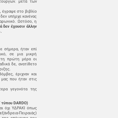
τουργών. μετά των
, έγραψε στο βιβλίο
 δεν υπήρχε κανένας
αρωνικό. Ωστόσο, η
ά δεν έχουσιν άλλην
.
ε σήμερα, ήταν επί
ικό, σε μια μικρή
 τη πρώτη μέρα οι
αδικά δε, ανατίθετο
ριξης.
όμβες, έριχναν και
 μας που ήταν στις
τερα γεγονότα της
Τ τύπου DARDO)
αι όχι ΥΔΡΑΚΙ όπως
εξάνδρεια-Πειραιάς)
ή της επόμενης του