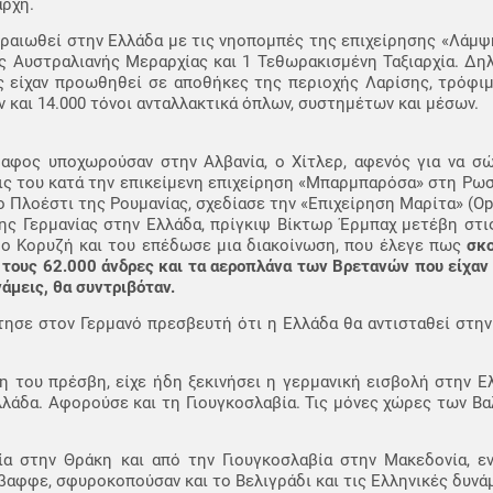
αρχή.
εραιωθεί στην Ελλάδα με τις νηοπομπές της επιχείρησης «Λάμψη»
ης Αυστραλιανής Μεραρχίας και 1 Τεθωρακισμένη Ταξιαρχία. Δη
ς είχαν προωθηθεί σε αποθήκες της περιοχής Λαρίσης, τρόφιμ
ν και 14.000 τόνοι ανταλλακτικά όπλων, συστημέτων και μέσων.
έδαφος υποχωρούσαν στην Αλβανία, ο Χίτλερ, αφενός για να σ
ις του κατά την επικείμενη επιχείρηση «Μπαρμπαρόσα» στη Ρωσία
 Πλοέστι της Ρουμανίας, σχεδίασε την «Επιχείρηση Μαρίτα» (Ope
ης Γερμανίας στην Ελλάδα, πρίγκιψ Βίκτωρ Έρμπαχ μετέβη στι
ρο Κορυζή και του επέδωσε μια διακοίνωση, που έλεγε πως
σκο
 τους 62.000 άνδρες και τα αεροπλάνα των Βρετανών που είχαν 
άμεις, θα συντριβόταν.
ησε στον Γερμανό πρεσβευτή ότι η Ελλάδα θα αντισταθεί στην
ψη του πρέσβη, είχε ήδη ξεκινήσει η γερμανική εισβολή στην Ε
λάδα. Αφορούσε και τη Γιουγκοσλαβία. Τις μόνες χώρες των Βαλ
ία στην Θράκη και από την Γιουγκοσλαβία στην Μακεδονία, ε
αφφε, σφυροκοπούσαν και το Βελιγράδι και τις Ελληνικές δυνάμ