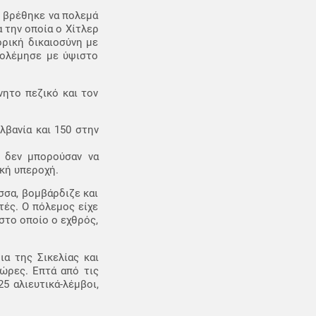
, βρέθηκε να πολεμά
 την οποία ο Χίτλερ
ορική δικαιοσύνη με
πολέμησε με ύψιστο
νητο πεζικό και τον
λβανία και 150 στην
, δεν μπορούσαν να
ική υπεροχή.
σσα, βομβάρδιζε και
τές. Ο πόλεμος είχε
στο οποίο ο εχθρός,
α της Σικελίας και
 ώρες. Επτά από τις
 αλιευτικά-λέμβοι,