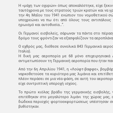
Η «μάχη των οχυρών» όπως αποκαλέστηκε, είχε ξεκιν
ταυτόχρονα με τους στρατούς τριών κρατών και να γρά
την 4η Μαΐου του 1941 ενώπιον του νομοθετικού σώμ
υποχρεώνει να πω ότι από όλους τους αντιπάλους 
ηρωισμό και αυτοθυσία…”.
Οι Γερμανοί εισβολείς, σάρωναν τα πάντα στο πέρασ
δρόμο τους φρόντιζαν να εξασφαλίζουν τα αεροπλάνα
Ο εχθρός μας, διέθεσε συνολικά 843 Γερμανικά αεροσ
Ιταλία).
Η δική μας αεροπορία με 68 μόνο επιχειρησιακά 
αντιμετωπίσουν τη Γερμανική αεροπορία που ήταν παν
Από την 6η Απριλίου 1941, η «Λούφτ-βαφφε», βομβάρ
ναρκοθετούσε τα κυριότερα μας λιμάνια και επιτίθε
πλέον περάσει σε μια νέα φάση, σε αυτή του αεροπορ
είχε συντριπτική υπεροχή ισχύος.
Το πρώτο κιόλας βράδυ της γερμανικής εισβολής, 
επιτέθηκαν στο μεγαλύτερο λιμάνι της χώρας μας, 
δώδεκα περιοχές φορτοεκφορτώσεως υπέστησαν σημαν
βυθίστηκαν.