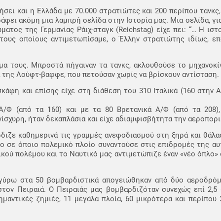
ήσει και η Ελλάδα με 70.000 στρατιώτες και 200 περίπου τανκς
φει ακόμη μια λαμπρή σελίδα στην Ιστορία μας. Μια σελίδα, για
ατος της Γερμανίας Ράιχ-σταγκ (Reichstag) είχε πει: “… Η ιστ
τους οποίους αντιμετωπίσαμε, ο Έλλην στρατιώτης ιδίως, ε
μα τους. Μπροστά πήγαιναν τα τανκς, ακλουθούσε το μηχανοκί
 της Λούφτ-βαφφε, που πετούσαν χωρίς να βρίσκουν αντίσταση.
κάφη και επίσης είχε στη διάθεση του 310 Ιταλικά (160 στην Α
Α/Φ (από τα 160) και με τα 80 Βρετανικά Α/Φ (από τα 208)
ίσχυρη, ήταν δεκαπλάσια και είχε αδιαμφισβήτητα την αεροπορ
διζε καθημερινά τις γραμμές ανεφοδιασμού στη ξηρά και θάλα
το σε όποιο πολεμικό πλοίο συναντούσε στις επιδρομές της αυ
ικού πολέμου και το Ναυτικό μας αντιμετώπιζε έναν «νέο όπλο» 
γύρω στα 50 βομβαρδιστικά απογειώθηκαν από δύο αεροδρόμι
στον Πειραιά. Ο Πειραιάς μας βομβαρδιζόταν συνεχώς επί 2,5
τικές ζημιές, 11 μεγάλα πλοία, 60 μικρότερα και περίπου 25