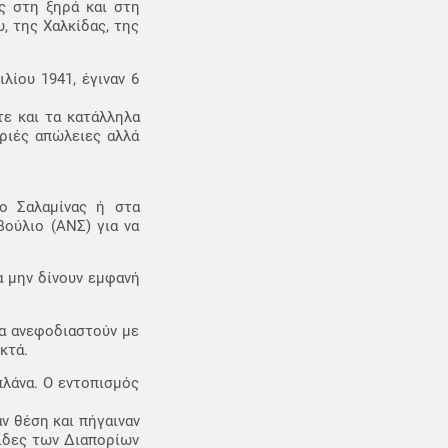
ς στη ξηρά και στη
, της Χαλκίδας, της
ίου 1941, έγιναν 6
ε και τα κατάλληλα
αριές απώλειες αλλά
ο Σαλαμίνας ή στα
ούλιο (ΑΝΣ) για να
α μην δίνουν εμφανή
να ανεφοδιαστούν με
κτά.
πλάνα. Ο εντοπισμός
ν θέση και πήγαιναν
σίδες των Διαπορίων