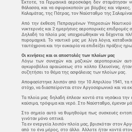
Έκτοτε, τα Γερμανικά αεροσκάφη δεν σταμάτησαν 
θάλασσα, και να σφυροκοπούν με βόμβες και νάρκες, 
Καλαμάτας, της Πάτρας, τον Ναύσταθμο της Σαλαμίνας
Από την έκθεση Πεπραγμένων Υπηρεσιών Ναυτικού π
νυκτερινές και 2 ημερήσιες αεροπορικές επιδρομές σ
Δηλαδή τα πλοία μας υποχρεώθηκαν να δέχονται πλή
πυρομαχικά. Το ναυτικό μας με λίγα λόγια, καταδικ
ταυτόχρονα και την ευκαιρία να επιδείξει πράξεις ηρ
Οι κινήσεις και οι αποστολές των πλοίων μας
Λόγω των συνεχών και μαζικών αεροπορικών αυτ
αγκυροβόλια αραιώσεως στο κόλπο Ελευσίνας, ήταν
συζητήσει το θέμα της ασφάλειας των πλοίων μας.
Αποφασίστηκε λοιπόν από την 10 Απριλίου 1941, τα π
στόχο, να διασπείρονται στον Αργοσαρωνικό και να ε
Τα πλοία μας δηλαδή έπλεαν κοντά στα νησάκια την
καύσιμα, τρόφιμα και νερό. Στο Ναύσταθμο, έμεναν μ
Στο σημείο αυτό να θυμηθούμε πως συσκευές εντοπι
γινόταν μόνο οπτικά.
Τα εν ενεργεία λοιπόν πλοία μας, βρισκόταν στον Αρ
από το ένα μέρος, στο άλλο. Άλλοτε ήταν κοντά στο