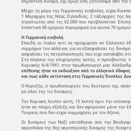
σημαντική δύναμη, όχι όμως όση ζητούσαμε από την 
Μέχρι τη μέρα της Γερμανικής εισβολής, είχαν διεκπ
1 Μεραρχία της Νέας Ζηλανδίας, 2 ταξιαρχίες της 6
στρατιώτες από τις 62.000 που προβλεπόταν. Επίση
λιπαντικά 38 ημερών, πυρομαχικά για αγώνα 70 ημερώ
Η Γερμανική εισβολή
Επειδή οι Ιταλοί αντί να προχωρούν σε Ελληνικό 
συμμάχων του αλλά και για να εξασφαλίσει τις δυνάμε
ασφαλίσει τις πετρελαιοπηγές που είχε καταλάβει στο
Στα πλαίσια της επιχείρησης αυτής, ο πρεσβευτής τ
Κυριακής 6/4/1941, στον πρωθυπουργό μας Αλέξανδ
επίθεσης ήταν να εκδιώξουν από το ελληνικό έδαφος
και πως κάθε αντίσταση στις Γερμανικές Ένοπλες Δυν
Ο Κορυζής, ο πρωθυπουργός του δευτέρου όχι, απάντ
με όλες της τις δυνάμεις.
Την Κυριακή λοιπόν αυτή, 15 λεπτά πριν την επίσκε
ήταν σε πλήρη εξέλιξη και δεν αφορούσε μόνο την Ελ
Τουρκία, που δεν είχαν συμμαχήσει με τον Άξονα.
Οι δυνάμεις των Ναζί επιτέθηκαν από την Βουλγαρ
αεροπλάνα της 8ης αεροπορικής δύναμης της Λούφτ-β