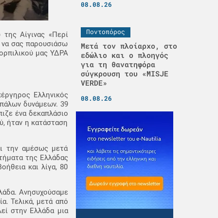
08.08.26
Ποντοπόρος
 της Αίγινας «Περί
υ να σας παρουσιάσω
Μετά τον πλοίαρχο, στο
τορπιλικού μας ΥΔΡΑ
εδώλιο και ο πλοηγός
για τη θανατηφόρα
σύγκρουση του «MISJE
VERDE»
πέργηρος Ελληνικός
08.08.26
ιπάλων δυνάμεων. 39
πιζε ένα δεκαπλάσιο
ύ, ήταν η κατάσταση
αι την αμέσως μετά
ιτήματα της Ελλάδας
οήθεια και λίγα, 80
λλάδα. Ανησυχούσαμε
ία. Τελικά, μετά από
εί στην Ελλάδα μια