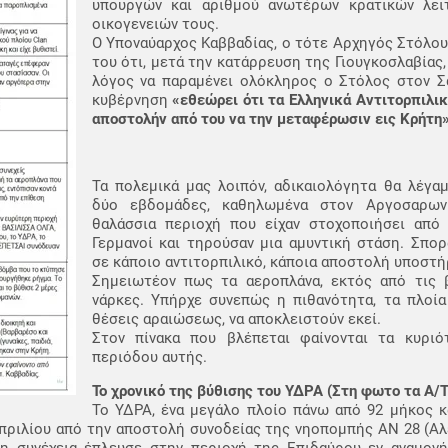
υπουργών και αριθμού ανωτέρων κρατικών λει
οικογενειών τους.
Ο Υποναύαρχος Καββαδίας, ο τότε Αρχηγός Στόλου
του ότι, μετά την κατάρρευση της Γιουγκοσλαβίας,
λόγος να παραμένει ολόκληρος ο Στόλος στον Σ
κυβέρνηση
«εθεώρει ότι τα Ελληνικά Αντιτορπιλικ
αποστολήν από του να την μεταφέρωσιν εις Κρήτη»
Τα πολεμικά μας λοιπόν, αδικαιολόγητα θα λέγαμ
δύο εβδομάδες, καθηλωμένα στον Αργοσαρων
θαλάσσια περιοχή που είχαν στοχοποιήσει από
Γερμανοί και τηρούσαν μια αμυντική στάση. Σπορ
σε κάποιο αντιτορπιλικό, κάποια αποστολή υποστή
Σημειωτέον πως τα αεροπλάνα, εκτός από τις β
νάρκες. Υπήρχε συνεπώς η πιθανότητα, τα πλοία
θέσεις αραιώσεως, να αποκλειστούν εκεί.
Στον πίνακα που βλέπεται φαίνονται τα κυριό
περιόδου αυτής.
Το χρονικό της βύθισης του ΥΔΡΑ (Στη φωτο τα Α/
Το ΥΔΡΑ, ένα μεγάλο πλοίο πάνω από 92 μήκος κ
πριλίου από την αποστολή συνοδείας της νηοπομπής AN 28 (Αλ
τη συνέχεια έπλευσε στην περιοχή της Επιδαύρου εν αναμον