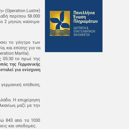
 (Operation Lustre)
λαδή περίπου 58.000
α 2 μηνών, καύσιμα-
ώσει το γόητρο των
, και επίσης για να
ration Marita).
ς 05:30 το πρωί της
πός της Γερμανικής
σταλεί για ενίσχυση
 γερμανική επίθεση,
λλάδα. Η επιχείρηση
κανίων, μαζί με την
νώ 843 από τα 1030
εις και υποδομές.