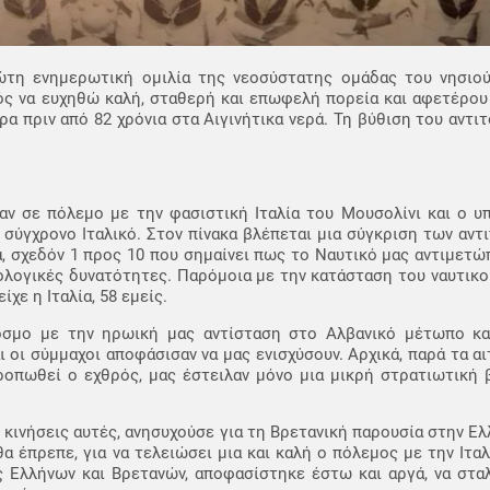
ώτη ενημερωτική ομιλία της νεοσύστατης ομάδας του νησιού
νός να ευχηθώ καλή, σταθερή και επωφελή πορεία και αφετέρο
ρα πριν από 82 χρόνια στα Αιγινήτικα νερά. Τη βύθιση του αντι
αν σε πόλεμο με την φασιστική Ιταλία του Μουσολίνι και ο υ
 σύγχρονο Ιταλικό. Στον πίνακα βλέπεται μια σύγκριση των αντ
ία, σχεδόν 1 προς 10 που σημαίνει πως το Ναυτικό μας αντιμετώ
νολογικές δυνατότητες. Παρόμοια με την κατάσταση του ναυτικο
χε η Ιταλία, 58 εμείς.
όσμο με την ηρωική μας αντίσταση στο Αλβανικό μέτωπο κ
ι οι σύμμαχοι αποφάσισαν να μας ενισχύσουν. Αρχικά, παρά τα α
οπωθεί ο εχθρός, μας έστειλαν μόνο μια μικρή στρατιωτική β
ς κινήσεις αυτές, ανησυχούσε για τη Βρετανική παρουσία στην Ε
θα έπρεπε, για να τελειώσει μια και καλή ο πόλεμος με την Ιταλ
 Ελλήνων και Βρετανών, αποφασίστηκε έστω και αργά, να σταλ