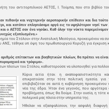
τη του αντιτορπιλικού ΑΕΤΟΣ, Ι. Τούμπα, που στο βιβλίο του
ν πιθανήν και νυχτερινήν αεροπορικήν επίθεσιν και δια τούτο 
ρι, και κατόπιν επλησιάσαμε αργά εις το υψηλότερον νησί των
 και ο ΑΕΤΟΣ σαν ένα νησάκι. Καθ όλην την νύκτα παρεμείναμεν 
συνεχώς εξοπλισμένα.»
ημία του Στόλου» στην Ανατολική Μεσόγειο, προκειμένου να συν
υ ΑΝΣ, τέθηκε υπ όψη του πρωθυπουργού Κορυζή για έγκριση κ
ς αριθμός επίτακτων και βοηθητικών πλοίων, θα πρέπει να είναι
πυρομαχικά και τρόφιμα».
των πλοίων του Στόλου, καθυστερούσε να υλοποιηθεί για πολλο
Κύρια αιτία ήταν. η αναποφασιστικότητα κ
επικρατούσε στην τότε πολιτική ηγεσία. για
επιβιβαζόταν σε αυτά η κυβέρνηση προκειμένου 
νέα της έδρα. Ήταν ένα γεγονός, που αργότερα
προβλήματα, όπως θα δούμε. Στην ουσία, η τότε 
πολεμικά μας πλοία στην υπηρεσία της.
Ήθελαν να εξασφαλίσουν, την ασφαλή διαφυγ