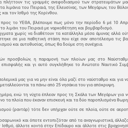
να πλήττουν τις γραμμές ανεφοδιασμού των στρατευμάτων μα
τα λιμάνια του Πειραιά, της Ελευσίνας, των Μεγάρων, του Βόλου
 και τον Ισθμό της Κορίνθου.
ρος το ΥΕΘΑ, βλέπουμε πως μόνο την περίοδο 6 μέ 10 Απριλ
το λιμάνι του Πειραιά με ναρκοθέτηση και βομβαρδισμό.
γματα χωρίς να διαθέτουν τα κατάλληλα μέσα άμυνας αλλά ούτ
άστηκε σε μια παθητική στάση που είχε σαν αποτέλεσμα τις β
ωισμού και αυτοθυσίας, όπως θα δούμε στη συνέχεια.
ών προσβολών, η παραμονή των πλοίων μας στο Ναύσταθμ
 επισφαλής και γι αυτό συγκλήθηκε το Ανώτατο Ναυτικό Συμβ
ολεμικά μας για να μην είναι όλα μαζί στο ναύσταθμο και για ν
κμεταλλεύονται τα πάνω από 25 νησάκια του για απόκρυψη.
 ημέρα, ενώ τη νύχτα έπλεαν προς τη Σκάλα των Μεγάρων για 
όνο τα πλοία που έκαναν επισκευή και τα δύο παροπλισμένα θωρη
σμού (ραντάρ) τότε δεν υπήρχαν ούτε σε πλοία, ούτε σε αερο
γοσαρωνικό και όποτε εντοπιζόταν από τα αναγνωριστικά, άλλαζα
ν Ισθμό, άλλοτε κοντά στην Επίδαυρο και άλλοτε στις βραχονη