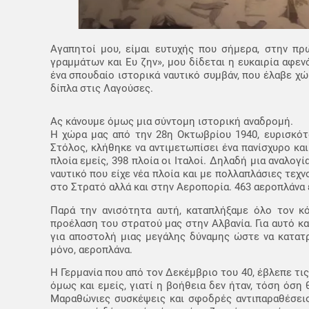
Αγαπητοί μου, είμαι ευτυχής που σήμερα, στην πρ
γραμμάτων και Ευ ζην», μου δίδεται η ευκαιρία αφε
ένα σπουδαίο ιστορικά ναυτικό συμβάν, που έλαβε χώ
δίπλα στις Λαγούσες.
Ας κάνουμε όμως μια σύντομη ιστορική αναδρομή.
Η χώρα μας από την 28η Οκτωβρίου 1940, ευρισκότ
Στόλος, κλήθηκε να αντιμετωπίσει ένα πανίσχυρο και
πλοία εμείς, 398 πλοία οι Ιταλοί. Δηλαδή μια αναλογ
ναυτικό που είχε νέα πλοία και με πολλαπλάσιες τεχ
στο Στρατό αλλά και στην Αεροπορία. 463 αεροπλάνα εί
Παρά την ανισότητα αυτή, καταπλήξαμε όλο τον κ
προέλαση του στρατού μας στην Αλβανία. Για αυτό κα
για αποστολή μιας μεγάλης δύναμης ώστε να κατατρ
μόνο, αεροπλάνα.
Η Γερμανία που από τον Δεκέμβριο του 40, έβλεπε τι
όμως και εμείς, γιατί η βοήθεια δεν ήταν, τόση όση 
Μαραθώνιες συσκέψεις και σφοδρές αντιπαραθέσεις