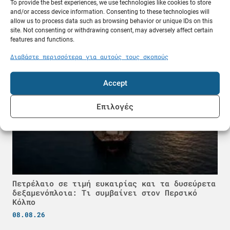
To provide the best experiences, we use technologies like cookies to store
ADNOC: «Έχουν χτυπήσει 15 πλοία μας» – Ένας
and/or access device information. Consenting to these technologies will
νεκρός και 20 τραυματίες ναυτικοί
allow us to process data such as browsing behavior or unique IDs on this
site. Not consenting or withdrawing consent, may adversely affect certain
08.08.26
features and functions.
Διαβάστε περισσότερα για αυτούς τους σκοπούς
Κόσμος
Accept
Επιλογές
Πετρέλαιο σε τιμή ευκαιρίας και τα δυσεύρετα
δεξαμενόπλοια: Τι συμβαίνει στον Περσικό
Κόλπο
08.08.26