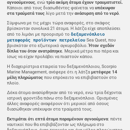
αγνοούμενους
, ενώ
τρία ακόμη άτομα έχουν τραυματιστεί.
Κάποιοι από τους διασωθέντες φαίνεται να
υπέκυψαν
στα τραύματά τους
λίγο μετά την
ανάσυρση από το νερό
.
Σύμφωνα με τις μέχρι τώρα αναφορές, στο σκάφος
βρίσκονταν συνολικά 21 άτομα. Η λάτζα είχε αποπλεύσει
δεξαμενόπλοιο
από το λιμάνι με προορισμό το
μεταφοράς προϊόντων πετρελαίου
Sea Quest, που
βρισκόταν στο εξωτερικό αγκυροβόλιο.
Ήταν σχεδόν
δίπλα του όταν ανατράπηκε
. Μερικά μέτρα πιο πέρα και
ίσως να είχαν προλάβει να πιαστούν κάπου.
Η διαχειρίστρια εταιρεία του δεξαμενόπλοιου, Scorpio
Marine Management, ανέφερε ότι η λάτζα
μετέφερε 14
μέλη πληρώματος
που επρόκειτο να επιβιβαστούν στο
πλοίο.
Δέκα άτομα ανασύρθηκαν από το νερό, ενώ τρία δέχονται
ιατρική φροντίδα πάνω στο δεξαμενόπλοιο. Ορισμένες
άλλες αναφορές αναφέρουν ότι μερικοί από όσους
διασώθηκαν υπέκυψαν στα τραύματά τους.
Εκτιμάται ότι επτά άτομα παραμένουν αγνοούμενα
: πέντε
ναυτικοί που θα επιβιβάζονταν ως πλήρωμα στο
δεξαμενόπλοιο, ένας τεχνικός και ένα μέλος πληρώματος