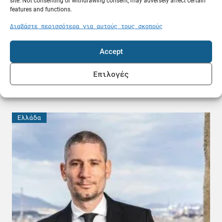
site. Not consenting or withdrawing consent, may adversely affect certain
features and functions.
Διαβάστε περισσότερα για αυτούς τους σκοπούς
Accept
Σύλληψη 59χρονου στην Κάλυμνο για παράνομες
Επιλογές
υπηρεσίες καταδύσεων
08.08.26
Ελλάδα