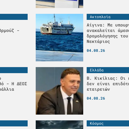
Ακτοπλοϊα
Αίγινα: Με υπουρ
Ορμούζ -
ανακαλείται άμεσ
δρομολόγησης του
Νεκτάριος
04.08.26
Ελλάδα
ο
Β. Κικίλιας: Οι 
θό - H ΔΕΟΣ
δεν είναι επιδότ
ράλλια
εταιρειών
04.08.26
Κόσμος