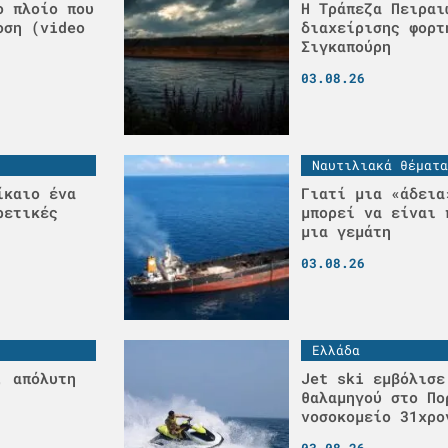
ο πλοίο που
Η Τράπεζα Πειραι
οση (video
διαχείρισης φορτ
Σιγκαπούρη
03.08.26
Ναυτιλιακά θέματα
ίκαιο ένα
Γιατί μια «άδεια
ρετικές
μπορεί να είναι 
μια γεμάτη
03.08.26
Ελλάδα
, απόλυτη
Jet ski εμβόλισε
θαλαμηγού στο Πο
νοσοκομείο 31χρο