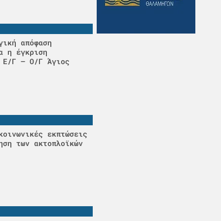
γική απόφαση
α η έγκριση
 Ε/Γ – Ο/Γ Άγιος
κοινωνικές εκπτώσεις
ηση των ακτοπλοϊκών