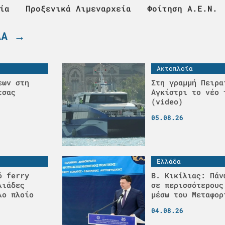
ία
Προξενικά Λιμεναρχεία
Φοίτηση Α.Ε.Ν.
ΛΑ →
Ακτοπλοϊα
εων στη
Στη γραμμή Πειρα
τσας
Αγκίστρι το νέο 
(video)
05.08.26
Ελλάδα
ό ferry
Β. Κικίλιας: Πάν
λιάδες
σε περισσότερους
λο πλοίο
μέσω του Μεταφορ
04.08.26