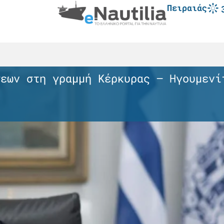
Πειραιάς
ινα – Αγκίστρι το νέο ταχύπλοο MAGI