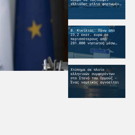
χιλιάδες μίλια φορτωμένο
πάνω σε άλλο πλοίο
Β. Κικίλιας: Πάνω από
23,2 εκατ. ευρώ σε
περισσότερους από
281.000 νησιώτες μέσω
του Μεταφορικού
Ισοδυνάμου
Χτύπημα σε πλοίο
ελληνικών συμφερόντων
στο Στενό του Ορμούζ -
Ένας ναυτικός αγνοείται