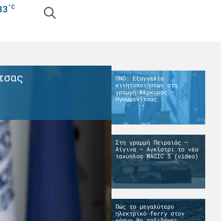
°C
33
C 5 (video)
Πώς το μεγα
ΠΝΟ: Εξαγγελία
κινητοποιήσεων στη
φορτωμένο π
γραμμή Κέρκυρας –
Ηγουμενίτσας
5.08.2026
Στη γραμμή Πειραιάς –
Αίγινα – Αγκίστρι το νέο
ταχύπλοο MAGIC 5 (video)
Πώς το μεγαλύτερο
ηλεκτρικό ferry στον
κόσμο θα ταξιδέψει