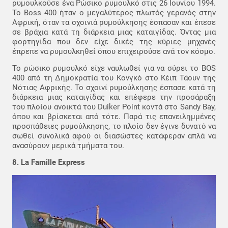
ρυμουλκούσε ένα Ρώσικο ρυμουλκό στις 26 Ιουνίου 1994.
Το Boss 400 ήταν ο μεγαλύτερος πλωτός γερανός στην
Αφρική, όταν τα σχοινιά ρυμούλκησης έσπασαν και έπεσε
σε βράχια κατά τη διάρκεια μιας καταιγίδας. Όντας μια
φορτηγίδα που δεν είχε δικές της κύριες μηχανές
έπρεπε να ρυμουλκηθεί όπου επιχειρούσε ανά τον κόσμο.
Το ρώσικο ρυμουλκό είχε ναυλωθεί για να σύρει το BOS
400 από τη Δημοκρατία του Κονγκό στο Κέιπ Τάουν της
Νότιας Αφρικής. Το σχοινί ρυμούλκησης έσπασε κατά τη
διάρκεια μιας καταιγίδας και επέφερε την προσάραξη
του πλοίου ανοικτά του Duiker Point κοντά στο Sandy Bay,
όπου και βρίσκεται από τότε. Παρά τις επανειλημμένες
προσπάθειες ρυμούλκησης, το πλοίο δεν έγινε δυνατό να
σωθεί συνολικά αφού οι διασώστες κατάφεραν απλά να
ανασύρουν μερικά τμήματα του.
8. La Famille Express