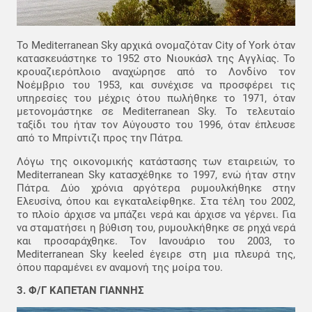
Το Mediterranean Sky αρχικά ονομαζόταν City of York όταν
κατασκευάστηκε το 1952 στο Νιουκάσλ της Αγγλίας. Το
κρουαζιερόπλοιο αναχώρησε από το Λονδίνο τον
Νοέμβριο του 1953, και συνέχισε να προσφέρει τις
υπηρεσίες του μέχρις ότου πωλήθηκε το 1971, όταν
μετονομάστηκε σε Mediterranean Sky. Το τελευταίο
ταξίδι του ήταν τον Αύγουστο του 1996, όταν έπλευσε
από το Μπρίντιζι προς την Πάτρα.
Λόγω της οικονομικής κατάστασης των εταιρειών, το
Mediterranean Sky κατασχέθηκε το 1997, ενώ ήταν στην
Πάτρα. Δύο χρόνια αργότερα ρυμουλκήθηκε στην
Ελευσίνα, όπου και εγκαταλείφθηκε. Στα τέλη του 2002,
το πλοίο άρχισε να μπάζει νερά και άρχισε να γέρνει. Για
να σταματήσει η βύθιση του, ρυμουλκήθηκε σε ρηχά νερά
και προσαράχθηκε. Τον Ιανουάριο του 2003, το
Mediterranean Sky keeled έγειρε στη μια πλευρά της,
όπου παραμένει εν αναμονή της μοίρα του.
3. Φ/Γ ΚΑΠΕΤΑΝ ΓΙΑΝΝΗΣ