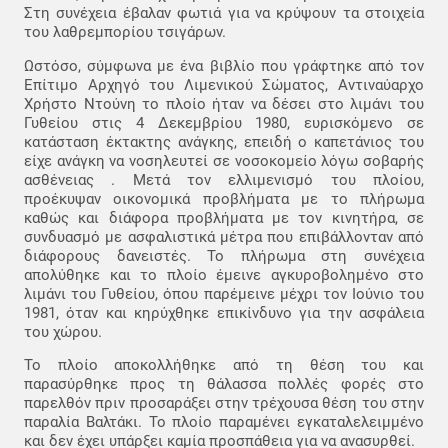
Στη συνέχεια έβαλαν φωτιά για να κρύψουν τα στοιχεία
του λαθρεμπορίου τσιγάρων.
Ωστόσο, σύμφωνα με ένα βιβλίο που γράφτηκε από τον
Επίτιμο Αρχηγό του Λιμενικού Σώματος, Αντιναύαρχο
Χρήστο Ντούνη το πλοίο ήταν να δέσει στο λιμάνι του
Γυθείου στις 4 Δεκεμβρίου 1980, ευρισκόμενο σε
κατάσταση έκτακτης ανάγκης, επειδή ο καπετάνιος του
είχε ανάγκη να νοσηλευτεί σε νοσοκομείο λόγω σοβαρής
ασθένειας . Μετά τον ελλιμενισμό του πλοίου,
προέκυψαν οικονομικά προβλήματα με το πλήρωμα
καθώς και διάφορα προβλήματα με τον κινητήρα, σε
συνδυασμό με ασφαλιστικά μέτρα που επιβάλλονταν από
διάφορους δανειστές. Το πλήρωμα στη συνέχεια
απολύθηκε και το πλοίο έμεινε αγκυροβολημένο στο
λιμάνι του Γυθείου, όπου παρέμεινε μέχρι τον Ιούνιο του
1981, όταν και κηρύχθηκε επικίνδυνο για την ασφάλεια
του χώρου.
Το πλοίο αποκολλήθηκε από τη θέση του και
παρασύρθηκε προς τη θάλασσα πολλές φορές στο
παρελθόν πριν προσαράξει στην τρέχουσα θέση του στην
παραλία Βαλτάκι. Το πλοίο παραμένει εγκαταλελειμμένο
και δεν έχει υπάρξει καμία προσπάθεια για να ανασυρθεί.