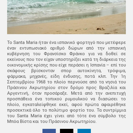
Το Santa Maria ήταν ένα ισπανικό φορτηγό που μετέφερε
έναν εντυπωσιακό αριθμό δώρων από την ισπανική
κυβέρνηση του Φρανσίσκο Φράνκο για να δοθεί σε
εκείνους που τον είχαν υποστηρίξει κατά τη διάρκεια της
οικονομικής κρίσης που είχε περάσει η Ισπανία – επί του
σκάφους βρίσκονταν σπορ αυτοκίνητα, τρόφιμα,
φάρμακα, μηχανές, είδη ένδυσης, ποτά κλπ. Την 1η
Σεπτεμβρίου 1968 το πλοίο περνούσε από τα νησιά του
Πράσινου Ακρωτηρίου στον δρόμο προς Βραζιλία και
Αργεντινή, όταν προσάραξε. Μετά από την ανεπιτυχή
προσπάθεια ένα τοπικού ρυμουλκού να διασώσει το
πλοίο, εγκαταλείφθηκε εκεί, αφού πρώτα αφαιρέθηκε
προσεκτικά όλο το πολύτιμο φορτίο του. Τα συντρίμμια
του Santa Maria έχει γίνει από τότε ένα σύμβολο της
Μπόα Βίστα και του Πράσινου Ακρωτηρίου.