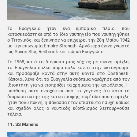
Το Ευαγγελία ήταν ένα εμπορικό πλοίο, που
κατασκευάστηκε από το ίδιο ναυπηγείο που ναυπηγήθηκε
ο Τιτανικός, και ξεκίνησε να επιχειρεί την 28η Μαΐου 1942
με την επωνυμία Empire Strength. Αργότερα έγινε γνωστό
ως Saxon Star, Redbrook και τελικά Ευαγγελία.
Το 1968, κατά τη διάρκεια μιας νύχτας με πυκνή ομίχλη,
το Ευαγγελία έπλεε πάρα πολύ κοντά στην ακτογραμμή
και προσάραξε κοντά στην ακτή κοντά στο Costinesti.
Κάποιοι λένε ότι το Ευαγγελία σκόπιμα ναυάγησε από τον
ιδιοκτήτη για να εισπράξει τα χρήματα της ασφάλειας. Η
υπόθεση αυτή ενισχύεται από το γεγονός ότι κατά τη
διάρκεια αυτής της καταστροφής, παρ’ όλο που η ομίχλη
ήταν πολύ πυκνή, η θάλασσα ήταν απίστευτα ήσυχη καθώς
και σχεδόν όλος ο ναυτικός εξοπλισμός λειτουργούσε
τέλεια.
11. SS Maheno