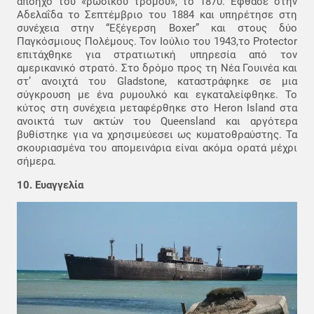
απόηχο του «ρώσικου τρόμου», το 1870. Έφθασε στην
Αδελαΐδα το Σεπτέμβριο του 1884 και υπηρέτησε στη
συνέχεια στην “Εξέγερση Boxer” και στους δύο
Παγκόσμιους Πολέμους. Τον Ιούλιο του 1943,το Protector
επιτάχθηκε για στρατιωτική υπηρεσία από τον
αμερικανικό στρατό. Στο δρόμο προς τη Νέα Γουινέα και
στ’ ανοιχτά του Gladstone, καταστράφηκε σε μια
σύγκρουση με ένα ρυμουλκό και εγκαταλείφθηκε. Το
κύτος στη συνέχεια μεταφέρθηκε στο Heron Island στα
ανοικτά των ακτών του Queensland και αργότερα
βυθίστηκε για να χρησιμεύεσει ως κυματοθραύστης. Τα
σκουριασμένα του απομεινάρια είναι ακόμα ορατά μέχρι
σήμερα.
10. Ευαγγελία