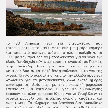
Το SS America ήταν ένα υπερωκεάνιο που
κατασκευάστηκε το 1940. Μετά από μια μακρά καριέρα
για πάνω από πενήντα χρόνια, το πλοίο πωλήθηκε το
1993 με την πρόθεση να μετασκευαστεί για να γίνει ένα
πλοίο-ξενοδοχείο πέντε αστέρων στ’ ανοικτά του Πουκέτ,
στην Ταϊλάνδη. Τότε ήταν που μετονομάστηκε σε
American Star, αν και ποτέ δεν απέπλευσε με το νέο της
όνομα. Το πλοίο ρυμουλκήθηκε από την Ελλάδα προς τον
Ατλαντικό για να μετασκευαστεί, αλλά εκατό ημέρες
αργότερα το πλοίο μαζί με την ουκρανική ρυμουλκό
έπεσαν σε μια καταιγίδα. Οι γραμμές ρυμούλκησης
έσπασαν και όλες οι προσπάθειες για να ξαναβάλουν τα
σχοινιά ρυμούλκησης έκτακτης ανάγκης αποδείχθηκαν
ανεπιτυχείς. Το πλήρωμα του American Star διασώθηκε
με ελικόπτερο, αλλά το πλοίο έμεινε αβοήθητο να