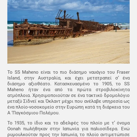
Το SS Maheno είναι το πιο διάσημο ναυάγιο του Fraser
Island, στην Αυστραλία, και έχει μετατραπεί σ’ ένα
διάσημο αξιοθέατο. Κατασκευασμένο το 1905, το SS
Maheno ήταν ένα από τα πρώτα στροβιλοκίνητα
ατμόπλοια. Χρησιμοποιούταν σε ένα τακτικό δρομολόγιο
μεταξύ Σίδνεϊ και Όκλαντ μέχρι που ανέλαβε υπηρεσία ως
ένα πλοίο-νοσοκομείο στην Ευρώπη κατά τη διάρκεια του
Α ‘Παγκόσμιου Πολέμου.
Το 1935, το ίδιο και το αδελφές του πλοίο με τ’ όνομα
Oonah πωλήθηκαν στην Ιαπωνία για παλιοσίδερα. Ενώ
ρυμουλκούταν προς την Ιαπωνία, το πλοίο αντιμετώπισε