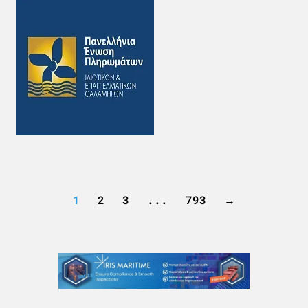
1
2
3
...
793
→