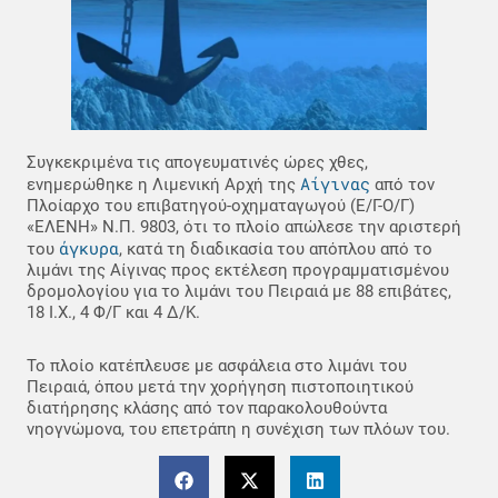
Συγκεκριμένα τις απογευματινές ώρες χθες,
Αίγινας
ενημερώθηκε η Λιμενική Αρχή της
από τον
Πλοίαρχο του επιβατηγού-οχηματαγωγού (Ε/Γ-Ο/Γ)
«ΕΛΕΝΗ» N.Π. 9803, ότι το πλοίο απώλεσε την αριστερή
άγκυρα
του
, κατά τη διαδικασία του απόπλου από το
λιμάνι της Αίγινας προς εκτέλεση προγραμματισμένου
δρομολογίου για το λιμάνι του Πειραιά με 88 επιβάτες,
18 Ι.Χ., 4 Φ/Γ και 4 Δ/Κ.
Το πλοίο κατέπλευσε με ασφάλεια στο λιμάνι του
Πειραιά, όπου μετά την χορήγηση πιστοποιητικού
διατήρησης κλάσης από τον παρακολουθούντα
νηογνώμονα, του επετράπη η συνέχιση των πλόων του.