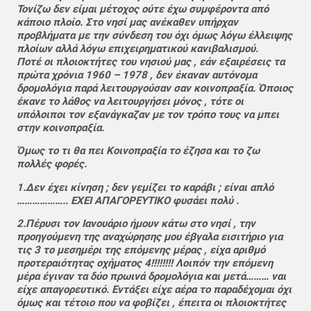
Τονίζω δεν είμαι μέτοχος ούτε έχω συμφέροντα από
κάποιο πλοίο. Στο νησί μας ανέκαθεν υπήρχαν
προβλήματα με την σύνδεση του όχι όμως λόγω έλλειψης
πλοίων αλλά λόγω επιχειρηματικού κανιβαλισμού.
Ποτέ οι πλοιοκτήτες του νησιού μας , εάν εξαιρέσεις τα
πρώτα χρόνια 1960 – 1978 , δεν έκαναν αυτόνομα
δρομολόγια παρά λειτουργούσαν σαν κοινοπραξία. Όποιος
έκανε το λάθος να λειτουργήσει μόνος , τότε οι
υπόλοιποι τον εξανάγκαζαν με τον τρόπο τους να μπει
στην κοινοπραξία.
Όμως το τι θα πει Κοινοπραξία το έζησα και το ζω
πολλές φορές.
1.Δεν έχει κίνηση ; δεν γεμίζει το καράβι ; είναι απλό
……………….. ΕΧΕΙ ΑΠΑΓΟΡΕΥΤΙΚΟ φυσάει πολύ .
2.Πέρυσι τον Ιανουάριο ήμουν κάτω στο νησί , την
προηγούμενη της αναχώρησης μου έβγαλα εισιτήριο για
τις 3 το μεσημέρι της επόμενης μέρας , είχα αριθμό
προτεραιότητας οχήματος 4!!!!!!!! Λοιπόν την επόμενη
μέρα έγιναν τα δύο πρωινά δρομολόγια και μετά……… ναι
είχε απαγορευτικό. Εντάξει είχε αέρα το παραδέχομαι όχι
όμως και τέτοιο που να φοβίζει , έπειτα οι πλοιοκτήτες