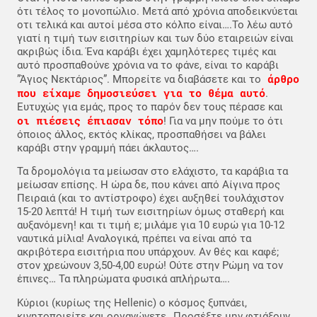
ότι τέλος το μονοπώλιο. Μετά από χρόνια αποδεικνύεται
οτι τελικά και αυτοί μέσα στο κόλπο είναι….Το λέω αυτό
γιατί η τιμή των εισιτηρίων και των δύο εταιρειών είναι
ακριβώς ίδια. Ένα καράβι έχει χαμηλότερες τιμές και
αυτό προσπαθούνε χρόνια να το φάνε, είναι το καράβι
άρθρο
”Άγιος Νεκτάριος”. Μπορείτε να διαβάσετε και το
που είχαμε δημοσιεύσει για το θέμα αυτό
.
Ευτυχώς για εμάς, προς το παρόν δεν τους πέρασε και
οι πιέσεις έπιασαν τόπο
! Για να μην πούμε το ότι
όποιος άλλος, εκτός κλίκας, προσπαθήσει να βάλει
καράβι στην γραμμή πάει άκλαυτος….
Τα δρομολόγια τα μείωσαν στο ελάχιστο, τα καράβια τα
μείωσαν επίσης. Η ώρα δε, που κάνει από Αίγινα προς
Πειραιά (και το αντίστροφο) έχει αυξηθεί τουλάχιστον
15-20 λεπτά! Η τιμή των εισιτηρίων όμως σταθερή και
αυξανόμενη! και τι τιμή ε; μιλάμε για 10 ευρώ για 10-12
ναυτικά μίλια! Αναλογικά, πρέπει να είναι από τα
ακριβότερα εισιτήρια που υπάρχουν. Αν θές και καφέ;
στον χρεώνουν 3,50-4,00 ευρώ! Ούτε στην Ρώμη να τον
έπινες… Τα πληρώματα φυσικά απλήρωτα….
Κύριοι (κυρίως της Hellenic) ο κόσμος ξυπνάει,
κινητοποιείτε και οργανώνετε…Προσέξτε μην φτιάξουν