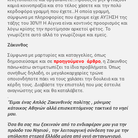
καμιά κοινοπραξία και στο τέλος χάσετε και την πολύ
κερδοφόρα γραμμή που έχετε…Η οποία γραμμή,
σύμφωνα με πληροφορίες που έχουμε είχε ΑΥΞΗΣΗ της
τάξης του 30%!!! Η Αίγινα είναι κοντινός προορισμός και
λόγω κρίσης την προτίμησαν αρκετοί φέτος. Το
γνωρίζετε αυτό αλλά το γνωρίζουμε και εμείς.
Ζάκυνθος
Σύμφωνα με μαρτυρίες και καταγγελίες, όπως
προηγούμενο άρθρο
δημοσιεύσαμε και σε
, η Ζάκυνθος
πάνω-κάτω αντιμετωπίζει τα ίδια προβλήματα. Όπως
συνήθως δηλαδή, οι μεγαλοκαρχαρίες τρώνε
οποιονδήποτε πάει να τους χαλάσει την δουλειά και τα
κέρδη τους. Διαβάστε την επιστολή που μας έστειλε
αναγνώστης μας και θα καταλάβετε.
.
”Ειμαι ένας Απλός Ζακυνθινός πολίτης , μόνιμος
κάτοικος Αθηνών αλλά επισκεπτόμενος τακτικά το νησί
μου.
Όσα θα σας πω ξεκινούν από το ενδιαφέρον μου για την
πρόοδο του Νησιού , την λειτουργική σύνδεση του με την
υπόλοιπη στερεά Ελλάδα μέσα από υγιή ανταγωνισμό.