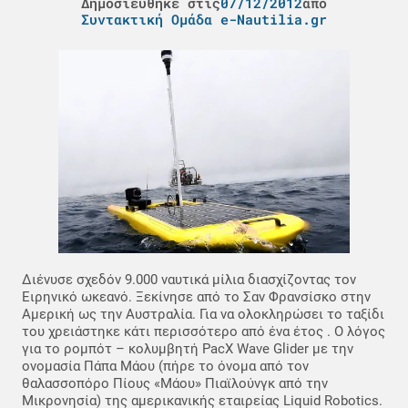
Δημοσιεύθηκε στις
07/12/2012
από
Συντακτική Ομάδα e-Nautilia.gr
Διένυσε σχεδόν 9.000 ναυτικά μίλια διασχίζοντας τον
Ειρηνικό ωκεανό. Ξεκίνησε από το Σαν Φρανσίσκο στην
Αμερική ως την Αυστραλία. Για να ολοκληρώσει το ταξίδι
του χρειάστηκε κάτι περισσότερο από ένα έτος . Ο λόγος
για το ρομπότ – κολυμβητή PacX Wave Glider με την
ονομασία Πάπα Μάου (πήρε το όνομα από τον
θαλασσοπόρο Πίους «Μάου» Πιαϊλούνγκ από την
Μικρονησία) της αμερικανικής εταιρείας Liquid Robotics.