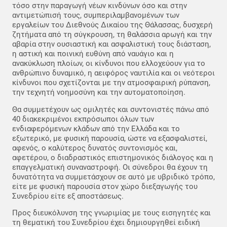
τόσο στην παραγωγή νέων κινδύνων όσο και στην
αντιμετώπισή τους, συμπεριλαμβανομένων των
εργαλείων του Διεθνούς Δικαίου της Θάλασσας, δυσχερή
ζητήματα από τη σύγκρουση, τη θαλάσσια αρωγή και την
αβαρία στην ουσιαστική και ασφαλιστική τους διάσταση,
η αστική και ποινική ευθύνη από ναυάγιο και η
ανακύκλωση πλοίων, οι κίνδυνοι που ελλοχεύουν για το
ανθρώπινο δυναμικό, η αειφόρος ναυτιλία και οι νεότεροι
κίνδυνοι που σχετίζονται με την ατμοσφαιρική ρύπανση,
την τεχνητή νοημοσύνη και την αυτοματοποίηση.
Θα συμμετέχουν ως ομιλητές και συντονιστές πάνω από
40 διακεκριμένοι εκπρόσωποι όλων των
ενδιαφερόμενων κλάδων από την Ελλάδα και το
εξωτερικό, με φυσική παρουσία, ώστε να εξασφαλιστεί,
αφενός, ο καλύτερος δυνατός συντονισμός και,
αφετέρου, ο διαδραστικός επιστημονικός διάλογος και η
επαγγελματική συναναστροφή. Οι σύνεδροι θα έχουν τη
δυνατότητα να συμμετάσχουν σε αυτό με υβριδικό τρόπο,
είτε με φυσική παρουσία στον χώρο διεξαγωγής του
Συνεδρίου είτε εξ αποστάσεως.
Προς διευκόλυνση της γνωριμίας με τους εισηγητές και
τη θεματική του Συνεδρίου έχει δημιουργηθεί ειδική