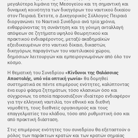
μεγαλύτερα λιμάνια της Μεσογείου και τη σημαντική και
δυναμική κοινότητα των δικηγόρων του ναυτικού δικαίου
στον Πειραιά. Έκτοτε, ο Δικηγορικός Σύλλογος Πειραιά
διοργανώνει το Ναυτικό Συνέδριο ανά τρία χρόνια,
ενθαρρύνοντας τη συνάντηση και τη γόνιμη ανταλλαγή
απόψεων σε ζητήματα υψηλού θεωρητικού και
πρακτικού ενδιαφέροντος, μεταξύ ακαδημαϊκών
εξειδικευμένων στο ναυτικό δίκαιο, δικαστών,
δικηγόρων, παραγόντων του ναυτιλιακού χώρου,
δημόσιων λειτουργών και εμπειρογνωμόνων από όλο τον
κόσμο.
Η θεματική του Συνεδρίου
«Κίνδυνοι της Θαλάσσιας
Αποστολής, υπό νέα οπτική γωνία»
θα δομηθεί
συστηματικά σε πέντε επιμέρους ενότητες, καλύπτοντας
ένα ευρύ φάσμα ζητημάτων, τόσο κλασικών όσο και
σύγχρονων, τα οποία παρουσιάζουν ιδιαίτερο ενδιαφέρον
για την ελληνική ναυτιλία, τον εθνικό και διεθνή
νομοθέτη, τους διεθνείς οργανισμούς και τους
επαγγελματίες του κλάδου, τόσο από ρυθμιστική όσο και
από πρακτική διάσταση.
Στις επιμέρους ενότητες του συνεδρίου θα εξεταστούν ο
ρόλος των παράκτιων κρατών και των κρατών σημαίας