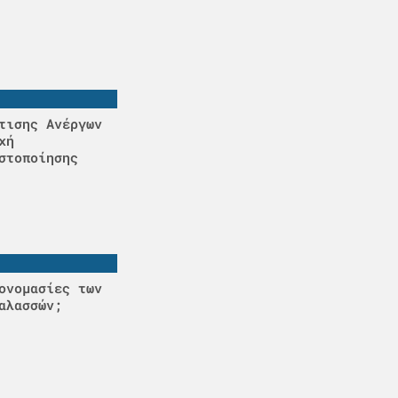
τισης Ανέργων
χή
στοποίησης
ονομασίες των
αλασσών;