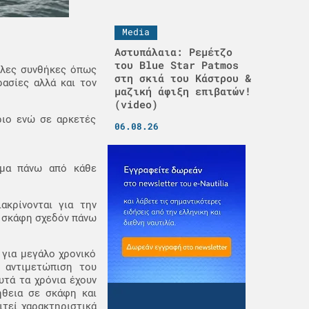
Media
Αστυπάλαια: Ρεμέτζο
του Blue Star Patmos
ολες συνθήκες όπως
στη σκιά του Κάστρου &
ασίες αλλά και τον
μαζική άφιξη επιβατών!
(video)
ριο ενώ σε αρκετές
06.08.26
ημα πάνω από κάθε
κρίνονται για την
α σκάφη σχεδόν πάνω
 για μεγάλο χρονικό
 αντιμετώπιση του
υτά τα χρόνια έχουν
ήθεια σε σκάφη και
ιτεί χαρακτηριστικά