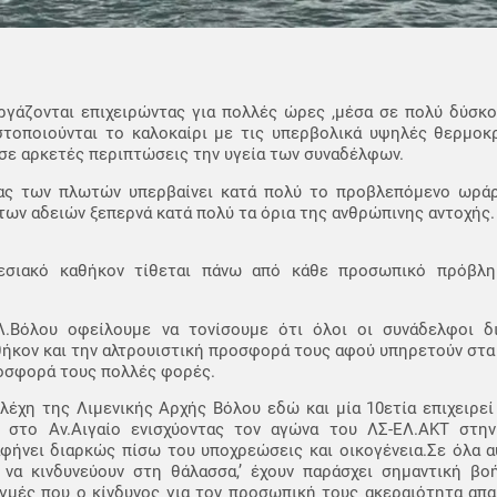
γάζονται επιχειρώντας για πολλές ώρες ,μέσα σε πολύ δύσκ
τοποιούνται το καλοκαίρι με τις υπερβολικά υψηλές θερμοκρ
 σε αρκετές περιπτώσεις την υγεία των συναδέλφων.
σίας των πλωτών υπερβαίνει κατά πολύ το προβλεπόμενο ωρά
των αδειών ξεπερνά κατά πολύ τα όρια της ανθρώπινης αντοχής.
εσιακό καθήκον τίθεται πάνω από κάθε προσωπικό πρόβλ
Βόλου οφείλουμε να τονίσουμε ότι όλοι οι συνάδελφοι δια
θήκον και την αλτρουιστική προσφορά τους αφού υπηρετούν στ
προσφορά τους πολλές φορές.
έχη της Λιμενικής Αρχής Βόλου εδώ και μία 10ετία επιχειρεί
 στο Αν.Αιγαίο ενισχύοντας τον αγώνα του ΛΣ-ΕΛ.ΑΚΤ στην
φήνει διαρκώς πίσω του υποχρεώσεις και οικογένεια.Σε όλα α
να κινδυνεύουν στη θάλασσα,’ έχουν παράσχει σημαντική βο
γμές που ο κίνδυνος για τον προσωπική τους ακεραιότητα απα