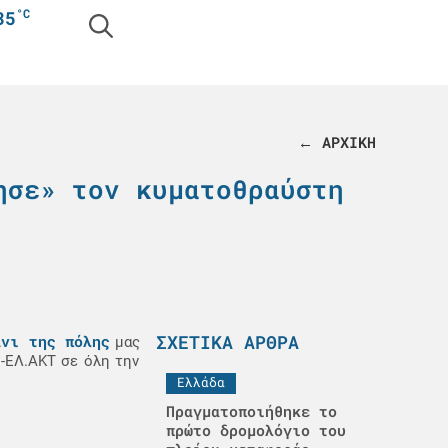
°C
35
← ΑΡΧΙΚΗ
ησε» τον κυματοθραύστη
ΣΧΕΤΙΚΆ ΆΡΘΡΑ
άνι της πόλης
μας
-ΕΛ.ΑΚΤ σε όλη την
Ελλάδα
Πραγματοποιήθηκε το
πρώτο δρομολόγιο του