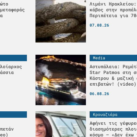
ώτο
Λιμάνι Ηρακλείου:
μεταφοράς
κάβος στην προπέλ
α
Περιπέτεια για 70
07.08.26
Media
λοίαρχος
Αστυπάλαια: Ρεμέτ
άσσια
Star Patmos στη σ
Κάστρου & μαζική 
επιβατών! (video)
06.08.26
Κρουαζιέρα
Αφήνει τις γέφυρε
πετάν
διασημότερες πλοι
eo)
κόσμο – «Δεν έχω 