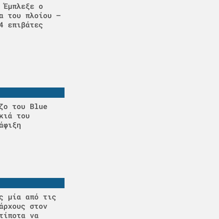
 Έμπλεξε ο
α του πλοίου –
4 επιβάτες
ζο του Blue
κιά του
άφιξη
ς μία από τις
άρχους στον
τίποτα να