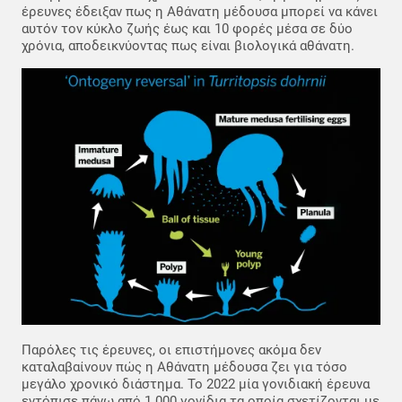
έρευνες έδειξαν πως η Αθάνατη μέδουσα μπορεί να κάνει
αυτόν τον κύκλο ζωής έως και 10 φορές μέσα σε δύο
χρόνια, αποδεικνύοντας πως είναι βιολογικά αθάνατη.
Παρόλες τις έρευνες, οι επιστήμονες ακόμα δεν
καταλαβαίνουν πώς η Αθάνατη μέδουσα ζει για τόσο
μεγάλο χρονικό διάστημα. Το 2022 μία γονιδιακή έρευνα
εντόπισε πάνω από 1.000 γονίδια τα οποία σχετίζονται με