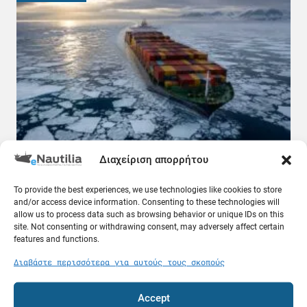
Διαχείριση απορρήτου
Επτά κινεζικά πλοία θα φτάσουν στην Ευρώπη
διασχίζοντας την Αρκτική
08.08.26
To provide the best experiences, we use technologies like cookies to store
and/or access device information. Consenting to these technologies will
allow us to process data such as browsing behavior or unique IDs on this
Κόσμος
site. Not consenting or withdrawing consent, may adversely affect certain
features and functions.
Διαβάστε περισσότερα για αυτούς τους σκοπούς
Accept