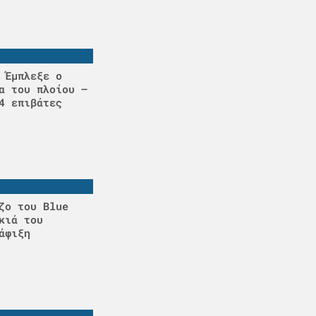
 Έμπλεξε ο
α του πλοίου –
4 επιβάτες
ζο του Blue
κιά του
άφιξη