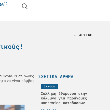
°C
36
← ΑΡΧΙΚΗ
ικούς!
ΣΧΕΤΙΚΆ ΆΡΘΡΑ
α Covid-19 σε όλους
ητα να γίνει κόμβος
Ελλάδα
Σύλληψη 59χρονου στην
Κάλυμνο για παράνομες
υπηρεσίες καταδύσεων