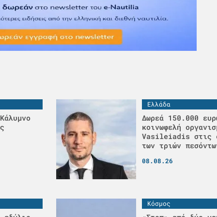
Ελλάδα
Κάλυμνο
Δωρεά 150.000 ευρ
ς
κοινωφελή οργανισ
Vasileiadis στις 
των τριών πεσόντω
08.08.26
Κόσμος
 εδώλιο
«Στοπ» από δύο να