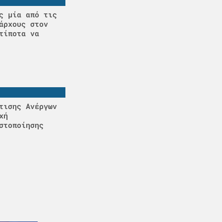
ς μία από τις
άρχους στον
τίποτα να
τισης Ανέργων
χή
στοποίησης