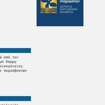
ώ από τον
μό Deppy
οικογένειες
ν πυροσβεστών
υτιλιακές