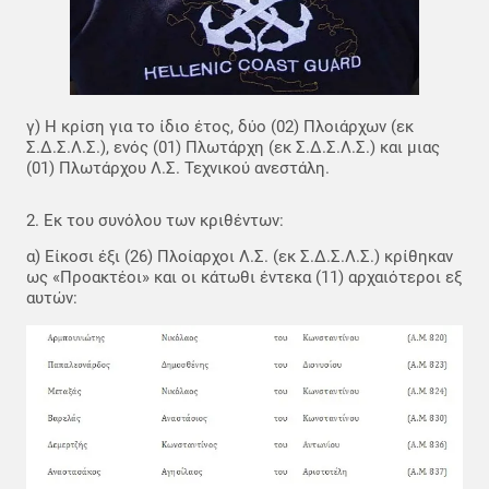
γ) Η κρίση για το ίδιο έτος, δύο (02) Πλοιάρχων (εκ
Σ.Δ.Σ.Λ.Σ.), ενός (01) Πλωτάρχη (εκ Σ.Δ.Σ.Λ.Σ.) και μιας
(01) Πλωτάρχου Λ.Σ. Τεχνικού ανεστάλη.
2. Εκ του συνόλου των κριθέντων:
α) Είκοσι έξι (26) Πλοίαρχοι Λ.Σ. (εκ Σ.Δ.Σ.Λ.Σ.) κρίθηκαν
ως «Προακτέοι» και οι κάτωθι έντεκα (11) αρχαιότεροι εξ
αυτών: