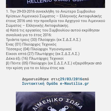
1. Την 29-03-2016 συνεκλήθη το Ανώτερο Συμβούλιο
Κρίσεων Λιμενικού Σώματος – Ελληνικής Ακτοφυλακής
έτους 2016 υπό την προεδρία του Αρχηγού του Λιμενικού
Σώματος – Ελληνικής Ακτοφυλακής.
α) Κατά τις εργασίες του Συμβουλίου αυτού εκρίθησαν
συνολικά για το έτος 2016:
Τριάντα τρεις (33) Πλοίαρχοι (εκ Σ.Δ.Σ.Λ.Σ.)
Ένας (01) Πλοίαρχος Τεχνικός
Τέσσερις (04) Πλοίαρχοι Υγειονομικοί
Είκοσι επτά (27) Πλωτάρχες (εκ Σ.Δ.Σ.Λ.Σ.)
Δέκα έξι (16) Πλωτάρχες Τεχνικοί
β) Πέντε (05) Πλοίαρχοι (εκ Σ.Δ.Σ.Λ.Σ.) εξαιρέθηκαν από
την κρίση για το εν λόγω έτος και
Δημοσιεύθηκε στις
29/03/2016
από
Συντακτική Ομάδα e-Nautilia.gr