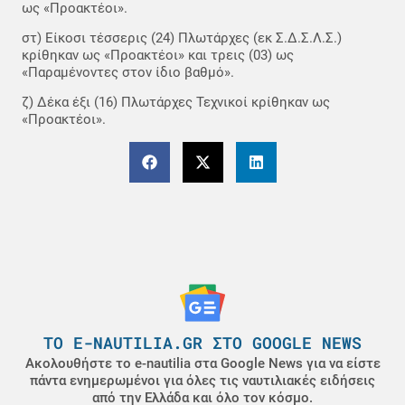
ως «Προακτέοι».
στ) Είκοσι τέσσερις (24) Πλωτάρχες (εκ Σ.Δ.Σ.Λ.Σ.)
κρίθηκαν ως «Προακτέοι» και τρεις (03) ως
«Παραμένοντες στον ίδιο βαθμό».
ζ) Δέκα έξι (16) Πλωτάρχες Τεχνικοί κρίθηκαν ως
«Προακτέοι».
ΤΟ E-NAUTILIA.GR ΣΤΟ GOOGLE NEWS
Ακολουθήστε το e-nautilia στα Google News για να είστε
πάντα ενημερωμένοι για όλες τις ναυτιλιακές ειδήσεις
από την Ελλάδα και όλο τον κόσμο.