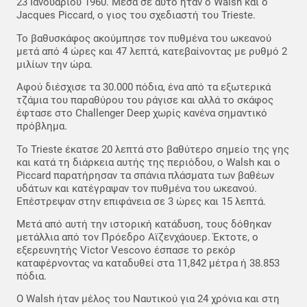
23 Ιανουαρίου 1960. Μέσα σε αυτό ήταν ο Walsh και ο
Jacques Piccard, ο γιος του σχεδιαστή του Trieste.
Το βαθυσκάφος ακούμπησε τον πυθμένα του ωκεανού
μετά από 4 ώρες και 47 λεπτά, κατεβαίνοντας με ρυθμό 2
μιλίων την ώρα.
Αφού διέσχισε τα 30.000 πόδια, ένα από τα εξωτερικά
τζάμια του παραθύρου του ράγισε και αλλά το σκάφος
έφτασε στο Challenger Deep χωρίς κανένα σημαντικό
πρόβλημα.
Το Trieste έκατσε 20 λεπτά στο βαθύτερο σημείο της γης
και κατά τη διάρκεια αυτής της περιόδου, ο Walsh και ο
Piccard παρατήρησαν τα σπάνια πλάσματα των βαθέων
υδάτων και κατέγραψαν τον πυθμένα του ωκεανού.
Επέστρεψαν στην επιφάνεια σε 3 ώρες και 15 λεπτά.
Μετά από αυτή την ιστορική κατάδυση, τους δόθηκαν
μετάλλια από τον Πρόεδρο Αϊζενχάουερ. Έκτοτε, ο
εξερευνητής Victor Vescovo έσπασε το ρεκόρ
καταφέρνοντας να καταδυθεί στα 11,842 μέτρα ή 38.853
πόδια.
Ο Walsh ήταν μέλος του Ναυτικού για 24 χρόνια και στη