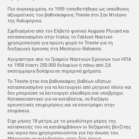
Πιο συγκεκριμένα, το 1959 τοποθετήθηκε ως υπεύθυνος
αξιωματικός του βαθυσκάφους Trieste στο Σαν Ντιέγκο
της Καλιφόρνια.
Σχεδιασμένο από τον Ελβετό φυσικό Auguste Piccard και
κατασκευασμένο στην Ιταλία, το Γαλλικό Ναυτικό
χρησιμοποίησε για πρώτη φορά το Trieste για τη
διεξαγωγή έρευνας στη Μεσόγειο Θάλασσα.
Αγοράστηκε από το Γραφείο Ναυτικών Ερευνών των ΗΠΑ
το 1958 έναντι 250.000 δολαρίων ή πάνω από 2,6
εκατομμύρια δολάρια σε σημερινά χρήματα.
Το Trieste ήταν ένα βαθυσκάφος βαθέων υδάτων
κατασκευασμένο για να λειτουργεί από μητρικό πλοίο και
δεν μπορούσε να λειτουργεί ελεύθερα σαν υποβρύχιο.
Κατασκευάστηκε για να καταδύεται, να διεξάγει
ερευνητικές επιχειρήσεις και να επιστρέφει στην
επιφάνεια.
Είχε μήκος 18 μέτρα, με το μεγαλύτερο μέρος της
κατασκευής του να καταλαμβάνουν οι δεξαμενές βενζίνης
και νερού που χρησιμοποιούνται για την άνωση του.
Μπορούσε να φιλοξενήσει μέχρι δύο άτομα.