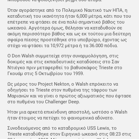
Όταν αγοράστηκε από το Πολεμικό Ναυτικό των ΗΠΑ, η
καταδυτική του ικανότητα ήταν 6,000 μέτρα, κάτι που του
επέτρεπε να φτάσει σε ένα πολύ σημαντικό βάθος του
ωκεανού. Αργότερα όμως, θέλησαν να καταδυθούν σε
ακόμη περισσότερο βάθος και ως εκ τούτου μια δεύτερη
σφαίρα πίεσης προστέθηκε στο υποβρύχιο, έχοντας ως
στόχο να φτάσει τα 10,972 μέτρα ή τα 36.000 πόδια.
Ο Don Walsh συμμετείχε στην συναρμολόγηση, στις
δοκιμές και στις εκπαιδευτικές καταδύσεις στο Σαν
Ντιέγκο πριν μεταφερθεί το βαθυσκάφος Trieste στο
Γκουάμ στις 5 Οκτωβρίου του 1959.
Ως μέρος του Project Nekton, ο Walsh επρόκειτο να
οδηγήσει το Trieste στον πυθμένα της τάφρου των
Μαριανών και να γίνει ο πρώτος αξιωματικός που έφτασε
στο πυθμένα του Challenger Deep.
Ήταν μια αρκετά επικίνδυνη αποστολή, ωστόσο ο Walsh
ήταν έτοιμος να πετύχει το φαινομενικά αδύνατο.
Συνοδευόμενος από το καταδρομικό USS Lewis, το
Trieste καταδύθηκε στον Ειρηνικό ωκεανό στις 08:23 στις