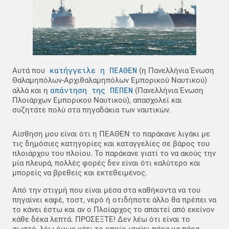
κατήγγειλε η ΠΕΑΘΕΝ
Αυτά που
(η Πανελλήνια Ένωση
Θαλαμηπόλων-Αρχιθαλαμηπόλων Εμπορικού Ναυτικού)
απάντηση της ΠΕΠΕΝ
αλλά και η
(Πανελλήνια Ένωση
Πλοιάρχων Εμπορικού Ναυτικού), απασχολεί και
συζητάτε πολύ στα πηγαδάκια των ναυτικών.
Αίσθηση μου είναι ότι η ΠΕΑΘΕΝ το παράκανε λιγάκι με
τις δημόσιες κατηγορίες και καταγγελίες σε βάρος του
πλοιάρχου του πλοίου. Το παράκανε γιατί το να ακούς την
μία πλευρά, πολλές φορές δεν είναι ότι καλύτερο και
μπορείς να βρεθείς και εκτεθειμένος.
Από την στιγμή που είναι μέσα στα καθήκοντα να του
πηγαίνει καφέ, τοστ, νερό ή οτιδήποτε άλλο θα πρέπει να
το κάνει έστω και αν ο Πλοίαρχος το απαιτεί από εκείνον
κάθε δέκα λεπτά. ΠΡΟΣΕΞΤΕ! Δεν λέω ότι είναι το
σωστό, λέω όμως κάτι το οποίο ισχύει πάρα μα πάρα