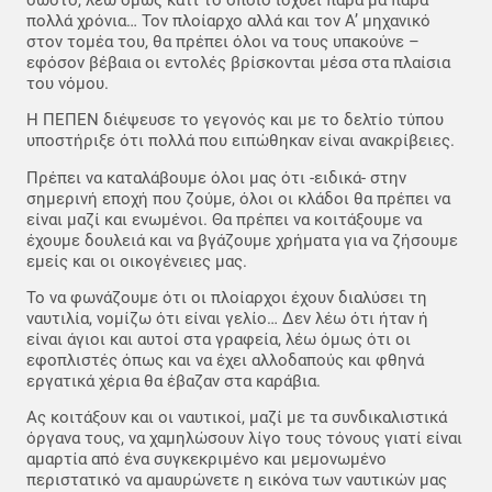
πολλά χρόνια… Τον πλοίαρχο αλλά και τον Α’ μηχανικό
στον τομέα του, θα πρέπει όλοι να τους υπακούνε –
εφόσον βέβαια οι εντολές βρίσκονται μέσα στα πλαίσια
του νόμου.
Η ΠΕΠΕΝ διέψευσε το γεγονός και με το δελτίο τύπου
υποστήριξε ότι πολλά που ειπώθηκαν είναι ανακρίβειες.
Πρέπει να καταλάβουμε όλοι μας ότι -ειδικά- στην
σημερινή εποχή που ζούμε, όλοι οι κλάδοι θα πρέπει να
είναι μαζί και ενωμένοι. Θα πρέπει να κοιτάξουμε να
έχουμε δουλειά και να βγάζουμε χρήματα για να ζήσουμε
εμείς και οι οικογένειες μας.
Το να φωνάζουμε ότι οι πλοίαρχοι έχουν διαλύσει τη
ναυτιλία, νομίζω ότι είναι γελίο… Δεν λέω ότι ήταν ή
είναι άγιοι και αυτοί στα γραφεία, λέω όμως ότι οι
εφοπλιστές όπως και να έχει αλλοδαπούς και φθηνά
εργατικά χέρια θα έβαζαν στα καράβια.
Ας κοιτάξουν και οι ναυτικοί, μαζί με τα συνδικαλιστικά
όργανα τους, να χαμηλώσουν λίγο τους τόνους γιατί είναι
αμαρτία από ένα συγκεκριμένο και μεμονωμένο
περιστατικό να αμαυρώνετε η εικόνα των ναυτικών μας