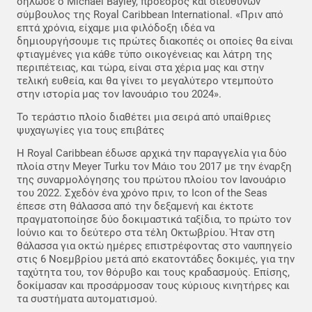
δήλωσε ο Michael Bayley, πρόεδρος και διευθύνων
σύμβουλος της Royal Caribbean International. «Πριν από
επτά χρόνια, είχαμε μια φιλόδοξη ιδέα να
δημιουργήσουμε τις πρώτες διακοπές οι οποίες θα είναι
φτιαγμένες για κάθε τύπο οικογένειας και λάτρη της
περιπέτειας, και τώρα, είναι στα χέρια μας και στην
τελική ευθεία, και θα γίνει το μεγαλύτερο ντεμπούτο
στην ιστορία μας τον Ιανουάριο του 2024».
Το τεράστιο πλοίο διαθέτει μια σειρά από υπαίθριες
ψυχαγωγίες για τους επιβάτες
Η Royal Caribbean έδωσε αρχικά την παραγγελία για δύο
πλοία στην Meyer Turku τον Μάιο του 2017 με την έναρξη
της συναρμολόγησης του πρώτου πλοίου τον Ιανουάριο
του 2022. Σχεδόν ένα χρόνο πριν, το Icon of the Seas
έπεσε στη θάλασσα από την δεξαμενή και έκτοτε
πραγματοποίησε δύο δοκιμαστικά ταξίδια, το πρώτο τον
Ιούνιο και το δεύτερο στα τέλη Οκτωβρίου. Ήταν στη
θάλασσα για οκτώ ημέρες επιστρέφοντας στο ναυπηγείο
στις 6 Νοεμβρίου μετά από εκατοντάδες δοκιμές, για την
ταχύτητα του, τον θόρυβο και τους κραδασμούς. Επίσης,
δοκίμασαν και προσάρμοσαν τους κύριους κινητήρες και
τα συστήματα αυτοματισμού.