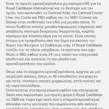
Είναι το πρώτο κρουαζιερόπλοιο με καύσιμα LNG για τη
Royal Caribbean International και το δεύτερο για τον
όμιλο, που ακολουθεί το Carnival Aida, την Carnival Cruise
Line, την Costa και P&O, καθώς και τις MSC Cruises και
Disney στην υιοθέτηση του LNG για μεγάλα πλοία. Το
πλοίο διαθέτει επίσης μονάδα παραγωγής ενέργειας από
απόβλητα, σύστημα δέσμευσης θερμότητας, κυψέλη
καυσίμου και λίπανση αέρα για το κύτος. Είναι επίσης
έτοιμο για τροφοδοσία από την ξηρά για εκείνες τις
θύρες που θα έχουν τη διαθέσιμη ισχύ. Η Royal Caribbean
τονίζει ότι το πλοίο υπερβαίνει τα πρότυπα που έχει
θέσει ο ΙΜΟ, καθώς είναι 24 τοις εκατό πιο ενεργειακά
αποδοτικό και συνεπώς το πιο αποδοτικό
κρουαζιερόπλοιο του ομίλου.
Όπως όλα τα σύγχρονα κρουαζιερόπλοια, έρχεται με μια
σειρά από ανέσεις, όπως οι 40 τοποθεσίες για φαγητό
και ποτό, τέσσερις σκηνές ψυχαγωγίας, επτά πισίνες και
έξι νεροτσουλήθρες.
Επεκτείνεται στα προηγούμενα σχέδια της κατηγορίας
Oasis που παρουσίασε για πρώτη φορά η Royal Caribbean
το 2008 και τώρα έχει αυτό που η εταιρεία κρουαζιέρας
αποκαλεί οκτώ γειτονιές που κυμαίνονται από ανέσεις
για παιδιά και οικογένειες μέχρι ψυχαγωγία, ένα υπαίθριο