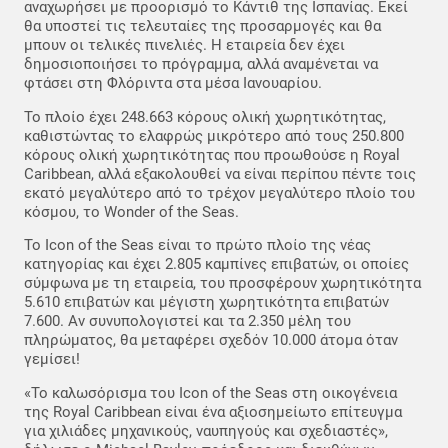
αναχωρήσει με προορισμό το Κάντιθ της Ισπανίας. Εκεί
θα υποστεί τις τελευταίες της προσαρμογές και θα
μπουν οι τελικές πινελιές. Η εταιρεία δεν έχει
δημοσιοποιήσει το πρόγραμμα, αλλά αναμένεται να
φτάσει στη Φλόριντα στα μέσα Ιανουαρίου.
Το πλοίο έχει 248.663 κόρους ολική χωρητικότητας,
καθιστώντας το ελαφρώς μικρότερο από τους 250.800
κόρους ολική χωρητικότητας που προωθούσε η Royal
Caribbean, αλλά εξακολουθεί να είναι περίπου πέντε τοις
εκατό μεγαλύτερο από το τρέχον μεγαλύτερο πλοίο του
κόσμου, το Wonder of the Seas.
Το Icon of the Seas είναι το πρώτο πλοίο της νέας
κατηγορίας και έχει 2.805 καμπίνες επιβατών, οι οποίες
σύμφωνα με τη εταιρεία, του προσφέρουν χωρητικότητα
5.610 επιβατών και μέγιστη χωρητικότητα επιβατών
7.600. Αν συνυπολογιστεί και τα 2.350 μέλη του
πληρώματος, θα μεταφέρει σχεδόν 10.000 άτομα όταν
γεμίσει!
«Το καλωσόρισμα του Icon of the Seas στη οικογένεια
της Royal Caribbean είναι ένα αξιοσημείωτο επίτευγμα
για χιλιάδες μηχανικούς, ναυπηγούς και σχεδιαστές»,