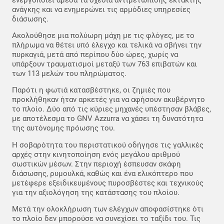
ανάγκης και να ενημερώνει τις αρμόδιες υπηρεσίες
διάσωσης.
Ακολούθησε μια πολύωρη μάχη με τις φλόγες, με το
πλήρωμα να θέτει υπό έλεγχο και τελικά να σβήνει την
πυρκαγιά, μετά από περίπου δύο ώρες, χωρίς να
υπάρξουν τραυματισμοί μεταξύ των 763 επιβατών και
των 113 μελών του πληρώματος.
Παρότι η φωτιά κατασβέστηκε, οι ζημιές που
προκλήθηκαν ήταν αρκετές για να αφήσουν ακυβέρνητο
το πλοίο. Δύο από τις κύριες μηχανές υπέστησαν βλάβες,
με αποτέλεσμα το GNV Azzurra να χάσει τη δυνατότητα
της αυτόνομης πρόωσης του.
Η σοβαρότητα του περιστατικού οδήγησε τις γαλλικές
αρχές στην κινητοποίηση ενός μεγάλου αριθμού
σωστικών μέσων. Στην περιοχή έσπευσαν σκάφη
διάσωσης, ρυμουλκά, καθώς και ένα ελικόπτερο που
μετέφερε εξειδικευμένους πυροσβέστες και τεχνικούς
για την αξιολόγηση της κατάστασης του πλοίου.
Μετά την ολοκλήρωση των ελέγχων αποφασίστηκε ότι
το πλοίο δεν μπορούσε να συνεχίσει το ταξίδι του. Τις