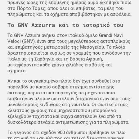
πρωινές ώρες της επόμενης ημέρας ρυμουλκήθηκε πίσω
στο Πόρτο Τόρες, όπου όλοι οι επιβάτες, τα μέλη του
πληρώματος και τα οχήματα αποβιβάστηκαν με ασφάλεια.
Το GNV Azzurra και το ιστορικό του
Το GNV Azzurra ανήκει στον ιταλικό όμιλο Grandi Navi
Veloci (GNV), έναν από τους μεγαλύτερους ακτοπλοϊκούς
και επιβατηγούς μεταφορείς της Μεσογείου. Το πλοίο
δραστηριοποιείται κυρίως σε γραμμές που συνδέουν την
Ιταλία με τη Σαρδηνία και τη Βόρεια Αφρική,
μεταφέροντας κάθε χρόνο χιλιάδες επιβάτες και
οχήματα.
Αν και το συγκεκριμένο πλοίο δεν έχει συνδεθεί στο
παρελθόν με κάποιο σοβαρό ατύχημα αντίστοιχης
έκτασης, περιστατικά πυρκαγιάς σε μηχανοστάσια
επιβατηγών πλοίων αποτελούν διαχρονικά έναν από τους
μεγαλύτερους κινδύνους στη ναυτιλία. Οι φωτιές στους
κλειστούς χώρους του μηχανοστασίου μπορούν να
εξελιχθούν ταχύτατα και συχνά αποτελούν ένα από τα
δυσκολότερα σενάρια αντιμετώπισης για τα πληρώματα.
Το γεγονός ότι σχεδόν 900 άνθρωποι βρέθηκαν εν πλω
τη στιγμή του συμβάντος και τελικά δεν καταγράφηκε