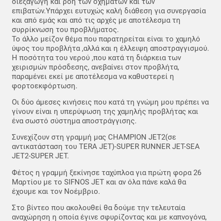
διεξαγωγή και ροή των οχημάτων και των
επιβατών.Υπάρχει ευτυχώς καλή διάθεση για συνεργασία
και από εμάς και από τις αρχές με αποτέλεσμα τη
συρρίκνωση του προβλήματος.
Το άλλο μείζον θέμα που παρατηρείται είναι το χαμηλό
ύψος του προβλήτα ,αλλά και η έλλειψη αποστραγγισμού.
Η ποσότητα του νερού ,που κατά τη διάρκεια των
χειρισμών πρόσδεσης, ανεβαίνει στον προβλήτα,
παραμένει εκεί με αποτέλεσμα να καθυστερεί η
φορτοεκφόρτωση.
Οι δύο άμεσες κινήσεις που κατά τη γνώμη μου πρέπει να
γίνουν είναι η υπερύψωση της χαμηλής προβλήτας και
ένα σωστό σύστημα αποστράγγισης.
Συνεχίζουν στη γραμμή μας CHAMPION JET2(σε
αντικατάσταση του TERA JET)-SUPER RUNNER JET-SEA
JET2-SUPER JET.
Φέτος η γραμμή ξεκίνησε ταχύπλοα για πρώτη φορα 26
Μαρτίου με το SIFNOS JET και αν όλα πάνε καλά θα
έχουμε και τον Νοέμβριο.
Στο βίντεο που ακολουθεί θα δούμε την τελευταία
αναχώρηση η οποία έγινε σφυρίζοντας και με καπνογόνα,