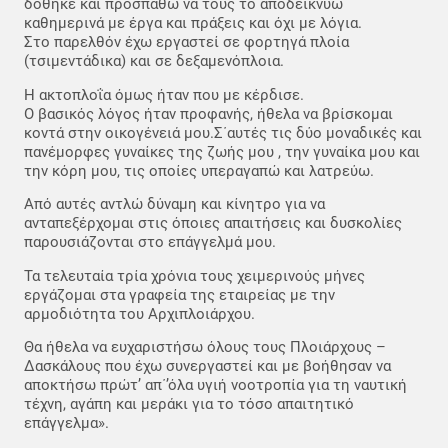
δόθηκε και προσπαθώ να τους το αποδεικνύω
καθημερινά με έργα και πράξεις και όχι με λόγια.
Στο παρελθόν έχω εργαστεί σε φορτηγά πλοία
(τσιμεντάδικα) και σε δεξαμενόπλοια.
Η ακτοπλοΐα όμως ήταν που με κέρδισε.
Ο βασικός λόγος ήταν προφανής, ήθελα να βρίσκομαι
κοντά στην οικογένειά μου.Σ΄αυτές τις δύο μοναδικές και
πανέμορφες γυναίκες της ζωής μου , την γυναίκα μου και
την κόρη μου, τις οποίες υπεραγαπώ και λατρεύω.
Από αυτές αντλώ δύναμη και κίνητρο για να
ανταπεξέρχομαι στις όποιες απαιτήσεις και δυσκολίες
παρουσιάζονται στο επάγγελμά μου.
Τα τελευταία τρία χρόνια τους χειμερινούς μήνες
εργάζομαι στα γραφεία της εταιρείας με την
αρμοδιότητα του Αρχιπλοιάρχου.
Θα ήθελα να ευχαριστήσω όλους τους Πλοιάρχους –
Δασκάλους που έχω συνεργαστεί και με βοήθησαν να
αποκτήσω πρώτ’ απ΄’όλα υγιή νοοτροπία για τη ναυτική
τέχνη, αγάπη και μεράκι για το τόσο απαιτητικό
επάγγελμα».