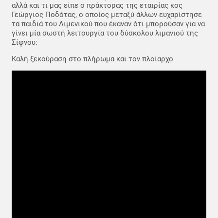
αλλά και τι μας είπε ο πράκτορας της εταιρίας κος
Γεώργιος Ποδότας, ο οποίος μεταξύ άλλων ευχαρίστησε
τα παιδιά του Λιμενικού που έκαναν ότι μπορούσαν για να
γίνει μία σωστή λειτουργία του δύσκολου λιμανιού της
Σίφνου:
Καλή ξεκούραση στο πλήρωμα και τον πλοίαρχο