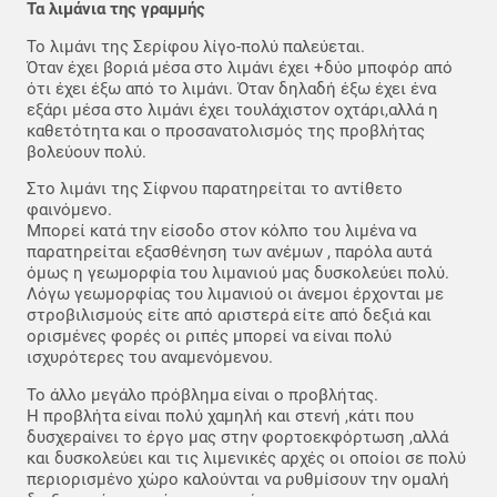
Τα λιμάνια της γραμμής
Το λιμάνι της Σερίφου λίγο-πολύ παλεύεται.
Όταν έχει βοριά μέσα στο λιμάνι έχει +δύο μποφόρ από
ότι έχει έξω από το λιμάνι. Όταν δηλαδή έξω έχει ένα
εξάρι μέσα στο λιμάνι έχει τουλάχιστον οχτάρι,αλλά η
καθετότητα και ο προσανατολισμός της προβλήτας
βολεύουν πολύ.
Στο λιμάνι της Σίφνου παρατηρείται το αντίθετο
φαινόμενο.
Μπορεί κατά την είσοδο στον κόλπο του λιμένα να
παρατηρείται εξασθένηση των ανέμων , παρόλα αυτά
όμως η γεωμορφία του λιμανιού μας δυσκολεύει πολύ.
Λόγω γεωμορφίας του λιμανιού οι άνεμοι έρχονται με
στροβιλισμούς είτε από αριστερά είτε από δεξιά και
ορισμένες φορές οι ριπές μπορεί να είναι πολύ
ισχυρότερες του αναμενόμενου.
Το άλλο μεγάλο πρόβλημα είναι ο προβλήτας.
Η προβλήτα είναι πολύ χαμηλή και στενή ,κάτι που
δυσχεραίνει το έργο μας στην φορτοεκφόρτωση ,αλλά
και δυσκολεύει και τις λιμενικές αρχές οι οποίοι σε πολύ
περιορισμένο χώρο καλούνται να ρυθμίσουν την ομαλή