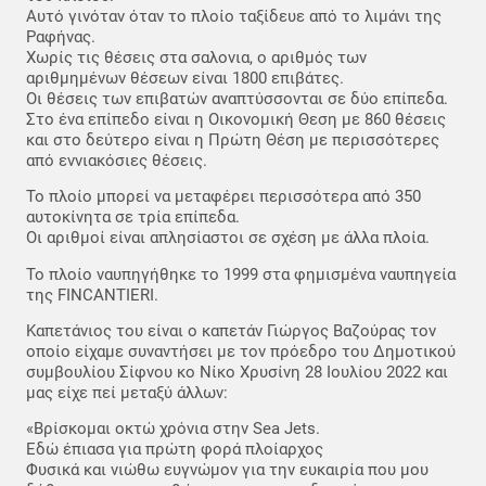
Αυτό γινόταν όταν το πλοίο ταξίδευε από το λιμάνι της
Ραφήνας.
Χωρίς τις θέσεις στα σαλονια, ο αριθμός των
αριθμημένων θέσεων είναι 1800 επιβάτες.
Οι θέσεις των επιβατών αναπτύσσονται σε δύο επίπεδα.
Στο ένα επίπεδο είναι η Οικονομική Θεση με 860 θέσεις
και στο δεύτερο είναι η Πρώτη Θέση με περισσότερες
από εννιακόσιες θέσεις.
Το πλοίο μπορεί να μεταφέρει περισσότερα από 350
αυτοκίνητα σε τρία επίπεδα.
Οι αριθμοί είναι απλησίαστοι σε σχέση με άλλα πλοία.
Το πλοίο ναυπηγήθηκε το 1999 στα φημισμένα ναυπηγεία
της FINCANTIERI.
Καπετάνιος του είναι ο καπετάν Γιώργος Βαζούρας τον
οποίο είχαμε συναντήσει με τον πρόεδρο του Δημοτικού
συμβουλίου Σίφνου κο Νίκο Χρυσίνη 28 Ιουλίου 2022 και
μας είχε πεί μεταξύ άλλων:
«Βρίσκομαι οκτώ χρόνια στην Sea Jets.
Εδώ έπιασα για πρώτη φορά πλοίαρχος
Φυσικά και νιώθω ευγνώμον για την ευκαιρία που μου