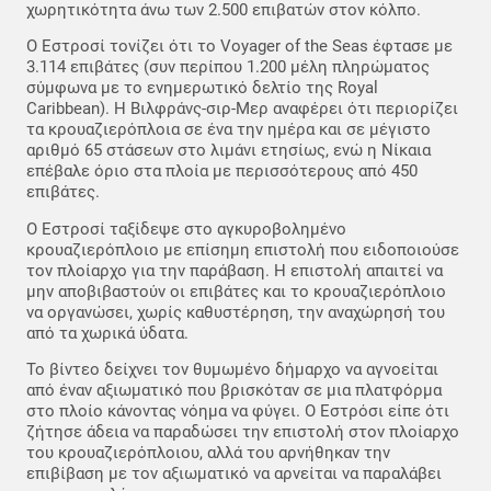
χωρητικότητα άνω των 2.500 επιβατών στον κόλπο.
Ο Εστροσί τονίζει ότι το Voyager of the Seas έφτασε με
3.114 επιβάτες (συν περίπου 1.200 μέλη πληρώματος
σύμφωνα με το ενημερωτικό δελτίο της Royal
Caribbean). Η Βιλφράνς-σιρ-Μερ αναφέρει ότι περιορίζει
τα κρουαζιερόπλοια σε ένα την ημέρα και σε μέγιστο
αριθμό 65 στάσεων στο λιμάνι ετησίως, ενώ η Νίκαια
επέβαλε όριο στα πλοία με περισσότερους από 450
επιβάτες.
Ο Εστροσί ταξίδεψε στο αγκυροβολημένο
κρουαζιερόπλοιο με επίσημη επιστολή που ειδοποιούσε
τον πλοίαρχο για την παράβαση. Η επιστολή απαιτεί να
μην αποβιβαστούν οι επιβάτες και το κρουαζιερόπλοιο
να οργανώσει, χωρίς καθυστέρηση, την αναχώρησή του
από τα χωρικά ύδατα.
Το βίντεο δείχνει τον θυμωμένο δήμαρχο να αγνοείται
από έναν αξιωματικό που βρισκόταν σε μια πλατφόρμα
στο πλοίο κάνοντας νόημα να φύγει. Ο Εστρόσι είπε ότι
ζήτησε άδεια να παραδώσει την επιστολή στον πλοίαρχο
του κρουαζιερόπλοιου, αλλά του αρνήθηκαν την
επιβίβαση με τον αξιωματικό να αρνείται να παραλάβει