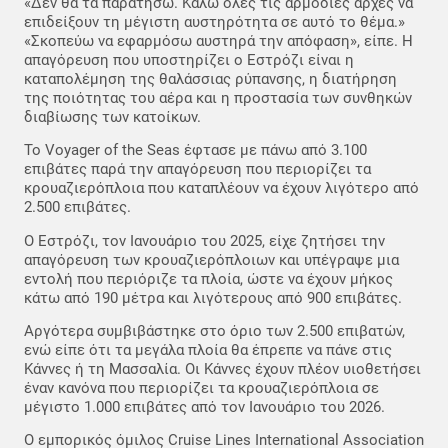
«Δεν θα τα παρατήσω. Καλώ όλες τις αρμόδιες αρχές να
επιδείξουν τη μέγιστη αυστηρότητα σε αυτό το θέμα.»
«Σκοπεύω να εφαρμόσω αυστηρά την απόφαση», είπε. Η
απαγόρευση που υποστηρίζει ο Εστρόζι είναι η
καταπολέμηση της θαλάσσιας ρύπανσης, η διατήρηση
της ποιότητας του αέρα και η προστασία των συνθηκών
διαβίωσης των κατοίκων.
Το Voyager of the Seas έφτασε με πάνω από 3.100
επιβάτες παρά την απαγόρευση που περιορίζει τα
κρουαζιερόπλοια που καταπλέουν να έχουν λιγότερο από
2.500 επιβάτες.
Ο Εστρόζι, τον Ιανουάριο του 2025, είχε ζητήσει την
απαγόρευση των κρουαζιερόπλοιων και υπέγραψε μια
εντολή που περιόριζε τα πλοία, ώστε να έχουν μήκος
κάτω από 190 μέτρα και λιγότερους από 900 επιβάτες.
Αργότερα συμβιβάστηκε στο όριο των 2.500 επιβατών,
ενώ είπε ότι τα μεγάλα πλοία θα έπρεπε να πάνε στις
Κάννες ή τη Μασσαλία. Οι Κάννες έχουν πλέον υιοθετήσει
έναν κανόνα που περιορίζει τα κρουαζιερόπλοια σε
μέγιστο 1.000 επιβάτες από τον Ιανουάριο του 2026.
Ο εμπορικός όμιλος Cruise Lines International Association