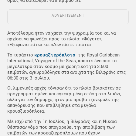
όμως να καταφέρει να επιβιβαστεί.
ADVERTISEMENT
Αποτέλεσμα ήταν να χάσει την ψυχραιμία του και να
αρχίσει να φωνάζει προς το πλοίο: «Φύγετε»,
«Εξαφανιστείτε» και «Δεν είστε τίποτα».
κρουαζιερόπλοιο
Το τεράστιο
της Royal Caribbean
International, Voyager of the Seas, κάποτε ένα από τα
μεγαλύτερα στον κόσμο με χωρητικότητα 3.600
επιβατών, αγκυροβόλησε στα ανοιχτά της Βιλφράνς στις
06:30 στις 3 Ιουλίου.
Οι λιμενικές αρχές τόνισαν ότι το πλοίο βρισκόταν σε
προγραμματισμένη και εγκεκριμένη στάση στο λιμάνι,
αλλά για τον δήμαρχο, ήταν μια πρόβα τζενεράλε της
απαγόρευσης που επιβλήθηκε στα μεγάλα
κρουαζιερόπλοια.
Με ισχύ από την 1η Ιουλίου, η Βιλφράνς και η Νίκαια
θέσπισαν νόμο που απαγορεύει την αποβίβαση των
επιβατών των κρουαζιερόπλοιων που έχουν