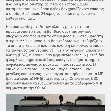
πλοίου ή πλοίου-στεριάς, ήταν σε κάποιο βαθμό
αυτοματοποιημένο, όπου πλέον δεν χρειάζονταν κάποιος
ο οποίος θα έπρεπε 24 ώρες το εικοσιτετράωρο να
κάθετε από πάνω.
Η επικοινωνία μεταξύ των πλοίων με την στεριά
πραγματοποιείτε με τη βοήθεια συστημάτων που
υπάρχουν στα πλοία και τα οποία μέσο των σταθμών στη
στεριά αλλά και μέσο των δορυφόρων αναμεταβιβάζουν
τα σήματα. Ενώ από πλοίο σε πλοίο η επικοινωνία μπορεί
να πραγματοποιηθεί από VHF με την Ψηφιακή Επιλεκτική
Κλήση (DSC), η οποία μέσο ψηφιακών εντολών μεταδίδει
η λαμβάνει σήματα κινδύνου, επείγοντα σήματα, σήματα
ασφαλείας, μηνύματα ρουτίνας ή προτεραιότητας. Η
επικοινωνία πλοίου με πλοίο μπορεί επίσης – για
μεγάλες αποστάσεις – να πραγματοποιηθεί και με τα MF
(μεσαία κύματα) HF (βραχέα κύματα). Οι ελεγκτές DSC
μπορούν πλέον να ενσωματωθούν με το ραδιόφωνο VHF
σύμφωνα με την SOLAS.