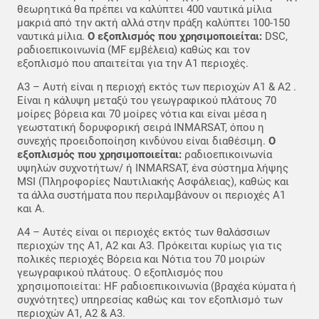
θεωρητικά θα πρέπει να καλύπτει 400 ναυτικά μίλια
μακριά από την ακτή αλλά στην πράξη καλύπτει 100-150
ναυτικά μίλια.
Ο εξοπλισμός που χρησιμοποιείται:
DSC,
ραδιοεπικοινωνία (MF εμβέλεια) καθώς και τον
εξοπλισμό που απαιτείται για την Α1 περιοχές.
A3 – Αυτή είναι η περιοχή εκτός των περιοχών Α1 & Α2 .
Είναι η κάλυψη μεταξύ του γεωγραφικού πλάτους 70
μοίρες βόρεια και 70 μοίρες νότια και είναι μέσα η
γεωστατική δορυφορική σειρά INMARSAT, όπου η
συνεχής προειδοποίηση κινδύνου είναι διαθέσιμη.
Ο
εξοπλισμός που χρησιμοποιείται:
ραδιοεπικοινωνία
υψηλών συχνοτήτων/ ή INMARSAT, ένα σύστημα λήψης
MSI (Πληροφορίες Ναυτιλιακής Ασφάλειας), καθώς και
τα άλλα συστήματα που περιλαμβάνουν οι περιοχές Α1
και Α.
Α4 – Αυτές είναι οι περιοχές εκτός των θαλάσσιων
περιοχών της Α1, Α2 και Α3. Πρόκειται κυρίως για τις
πολικές περιοχές Βόρεια και Νότια του 70 μοιρών
γεωγραφικού πλάτους. Ο εξοπλισμός που
χρησιμοποιείται: HF ραδιοεπικοινωνία (βραχέα κύματα ή
συχνότητες) υπηρεσίας καθώς και τον εξοπλισμό των
περιοχών A1, A2 & A3.