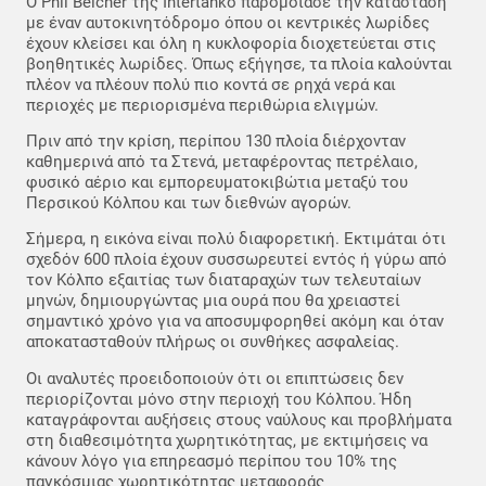
Ο Phil Belcher της Intertanko παρομοίασε την κατάσταση
με έναν αυτοκινητόδρομο όπου οι κεντρικές λωρίδες
έχουν κλείσει και όλη η κυκλοφορία διοχετεύεται στις
βοηθητικές λωρίδες. Όπως εξήγησε, τα πλοία καλούνται
πλέον να πλέουν πολύ πιο κοντά σε ρηχά νερά και
περιοχές με περιορισμένα περιθώρια ελιγμών.
Πριν από την κρίση, περίπου 130 πλοία διέρχονταν
καθημερινά από τα Στενά, μεταφέροντας πετρέλαιο,
φυσικό αέριο και εμπορευματοκιβώτια μεταξύ του
Περσικού Κόλπου και των διεθνών αγορών.
Σήμερα, η εικόνα είναι πολύ διαφορετική. Εκτιμάται ότι
σχεδόν 600 πλοία έχουν συσσωρευτεί εντός ή γύρω από
τον Κόλπο εξαιτίας των διαταραχών των τελευταίων
μηνών, δημιουργώντας μια ουρά που θα χρειαστεί
σημαντικό χρόνο για να αποσυμφορηθεί ακόμη και όταν
αποκατασταθούν πλήρως οι συνθήκες ασφαλείας.
Οι αναλυτές προειδοποιούν ότι οι επιπτώσεις δεν
περιορίζονται μόνο στην περιοχή του Κόλπου. Ήδη
καταγράφονται αυξήσεις στους ναύλους και προβλήματα
στη διαθεσιμότητα χωρητικότητας, με εκτιμήσεις να
κάνουν λόγο για επηρεασμό περίπου του 10% της
παγκόσμιας χωρητικότητας μεταφοράς