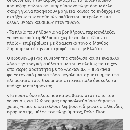
Οι συνθήκες ήταν άκρως αντίξοες. Το πυρακτωμένο
κρουαζεριόπλοιο δε μπορούσαν να πλησιάσουν άλλα
σκάφη για να προφέρουν βοήθεια, καθώς το ενδεχόμενο
εκρήξεων των αποθηκών ακάθαρτου πετρελαίου και
άλλων υγρών καυσίμων ήταν πιθανό.
«Τα πλοία που ήλθαν για να βοηθήσουν, περισυνέλεξαν
ναυαγούς από τη θάλασσα, χωρίς να πλησιάζουν το
πλοίο», επιβεβαίωσε με δραματικό τόνο ο Μάνθος
Ζαρμπής κατά την επιστροφή του στην Ελλάδα.
Ο εξουθενωμένος κυβερνήτης απέδωσε και σε ένα άλλο
λόγο την τραγική αμέλεια των τριών πλοίων, που είχαν
από νωρίς ορατότητα με το «Λακωνία». Η πυρκαγιά
φαινόταν από μακριά τόσο μεγάλη και ορμητική, που τα
πληρώματά τους θεώρησαν ότι είναι πολύ δύσκολο να
υπάρχουν επιζήσαντες.
«Τα πρώτα δύο πλοία που κατέφθασαν στον τόπο του
ναυαγίου, για 12 ώρες μας παρακολουθούσαν άπρακτα
χωρίς να μας αποστέλλουν λέμβους», δήλωσε ο Ολλανδός
εφαρμοστής, μέλος του πληρώματος, Ραλφ Πιου.