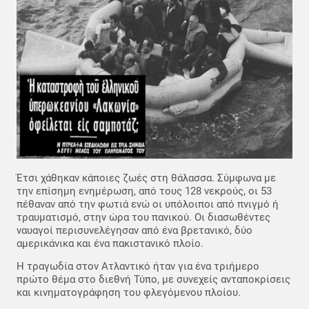
Έτσι χάθηκαν κάποιες ζωές στη θάλασσα. Σύμφωνα με
την επίσημη ενημέρωση, από τους 128 νεκρούς, οι 53
πέθαναν από την φωτιά ενώ οι υπόλοιποι από πνιγμό ή
τραυματισμό, στην ώρα του πανικού. Οι διασωθέντες
ναυαγοί περισυνελέγησαν από ένα βρετανικό, δύο
αμερικάνικα και ένα πακιστανικό πλοίο.
Η τραγωδία στον Ατλαντικό ήταν για ένα τριήμερο
πρώτο θέμα στο διεθνή Τύπο, με συνεχείς ανταποκρίσεις
και κινηματογράφηση του φλεγόμενου πλοίου.