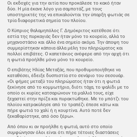
Οι εκδοχές για την αιτία που προκάλεσε το κακό ήταν
δύο. Η μία έκανε λόγο για σαμποτάζ, με τους
υποστηρικτές της να επικαλούνται την ύπαρξη φωτιάς σε
τρία διαφορετικά σημεία του πλοίου.
Ο Κύπριος θαλαμηπόλος Γ. Δημόκριτος κατέθεσε ότι
εστία της πυρκαγιάς δεν ήταν μόνο το κουρείο, αλλά το
μηχανοστάσιο και άλλο ένα σημείο ακόμα. Την άποψη του
συμμερίστηκαν κάποια άλλα μέλη του πληρώματος και
πολλοί επιβάτες. Ο καπετάνιος ανέφερε από την αρχή ότι
η φωτιά προήλθε μόνο μόνο το κουρείο.
Ο επιβάτης Ηλίας Μεταξάς, που προθυμοποιήθηκε να
καταθέσει, έδειξε δυσπιστία στο σενάριο του σεσουάρ.
«Οι φήμες μεταξύ του πληρώματος ήταν ότι η φωτιά
ξεκίνησε από το κομμωτήριο, διότι τάχα, το ψαλίδι με το
οποίο οι κυρίες κατσαρώνουν τα μαλλιά τους, είχε
ξεχαστεί στην πρίζα και πυρακτώθηκε. Με το μπότζι του
πλοίου κατρακύλησε από το τραπέζι έπεσε κάτω και
πήρε φωτιά το χαλί ή η κουρτίνα. Αυτό ποτέ δεν
ξεκαθαρίστηκε, από όσο ξέρω».
Από όπου κι αν προήλθε η φωτιά, αυτό στο οποίο
συμφώνησαν όλοι είναι ότι πήρε τέτοιες διαστάσεις