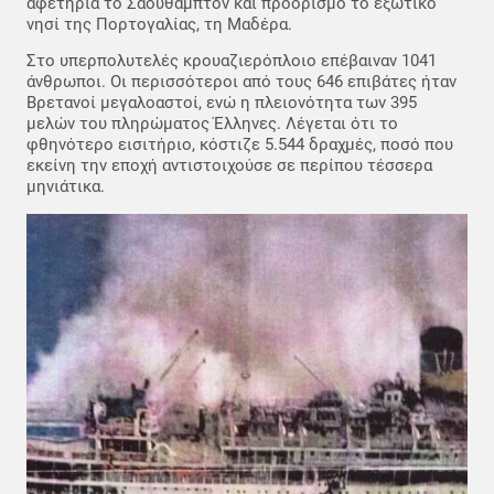
αφετηρία το Σαουθάμπτον και προορισμό το εξωτικό
νησί της Πορτογαλίας, τη Μαδέρα.
Στο υπερπολυτελές κρουαζιερόπλοιο επέβαιναν 1041
άνθρωποι. Οι περισσότεροι από τους 646 επιβάτες ήταν
Βρετανοί μεγαλοαστοί, ενώ η πλειονότητα των 395
μελών του πληρώματος Έλληνες. Λέγεται ότι το
φθηνότερο εισιτήριο, κόστιζε 5.544 δραχμές, ποσό που
εκείνη την εποχή αντιστοιχούσε σε περίπου τέσσερα
μηνιάτικα.