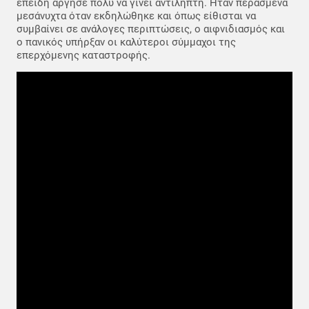
επειδή άργησε πολύ να γίνει αντιληπτή. Ήταν περασμένα
μεσάνυχτα όταν εκδηλώθηκε και όπως είθισται να
συμβαίνει σε ανάλογες περιπτώσεις, ο αιφνιδιασμός και
ο πανικός υπήρξαν οι καλύτεροι σύμμαχοι της
επερχόμενης καταστροφής.