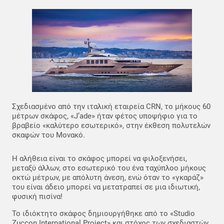
Σχεδιασμένο από την ιταλική εταιρεία CRN, το μήκους 60
μέτρων σκάφος, «J’ade» ήταν φέτος υποψήφιο για το
βραβείο «καλύτερο εσωτερικό», στην έκθεση πολυτελών
σκαφών του Μονακό.
Η αλήθεια είναι το σκάφος μπορεί να φιλοξενήσει,
μεταξύ άλλων, στο εσωτερικό του ένα ταχύπλοο μήκους
οκτώ μέτρων, με απόλυτη άνεση, ενώ όταν το «γκαράζ»
του είναι άδειο μπορεί να μετατραπεί σε μια ιδιωτική,
φυσική πισίνα!
Το ιδιόκτητο σκάφος δημιουργήθηκε από το «Studio
Zuccon International Project» και στόχος των σχεδιαστών