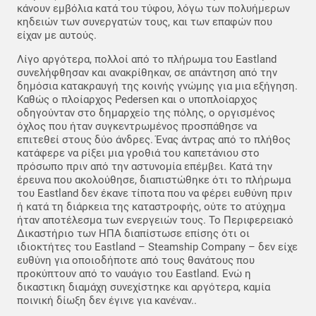
κάνουν εμβόλια κατά του τύφου, λόγω των πολυήμερων
κηδειών των συνεργατών τους, και των επαφών που
είχαν με αυτούς.
Λίγο αργότερα, πολλοί από το πλήρωμα του Eastland
συνελήφθησαν και ανακρίθηκαν, σε απάντηση από την
δημόσια κατακραυγή της κοινής γνώμης για μια εξήγηση.
Καθώς ο πλοίαρχος Pedersen και ο υποπλοίαρχος
οδηγούνταν στο δημαρχείο της πόλης, ο οργισμένος
όχλος που ήταν συγκεντρωμένος προσπάθησε να
επιτεθεί στους δύο άνδρες. Ένας άντρας από το πλήθος
κατάφερε να ρίξει μια γροθιά του καπετάνιου στο
πρόσωπο πριν από την αστυνομία επέμβει. Κατά την
έρευνα που ακολούθησε, διαπιστώθηκε ότι το πλήρωμα
του Eastland δεν έκανε τίποτα που να φέρει ευθύνη πριν
ή κατά τη διάρκεια της καταστροφής, ούτε το ατύχημα
ήταν αποτέλεσμα των ενεργειών τους. Το Περιφερειακό
Δικαστήριο των ΗΠΑ διαπίστωσε επίσης ότι οι
ιδιοκτήτες του Eastland – Steamship Company – δεν είχε
ευθύνη για οποιοδήποτε από τους θανάτους που
προκύπτουν από το ναυάγιο του Eastland. Ενώ η
δικαστικη διαμάχη συνεχίστηκε και αργότερα, καμία
ποινική δίωξη δεν έγινε για κανέναν..