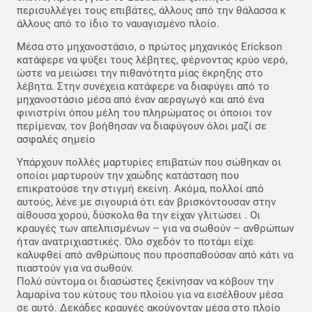
περισυλλέγει τους επιβάτες, άλλους από την θάλασσα κ
άλλους από το ίδιο το ναυαγισμένο πλοίο.
Μέσα στο μηχανοστάσιο, ο πρώτος μηχανικός Erickson
κατάφερε να ψύξει τους λέβητες, φέρνοντας κρύο νερό,
ώστε να μειώσει την πιθανότητα μίας έκρηξης στο
λέβητα. Στην συνέχεια κατάφερε να διαφύγει από το
μηχανοστάσιο μέσα από έναν αεραγωγό και από ένα
φινιστρίνι όπου μέλη του πληρώματος οι όποιοι τον
περίμεναν, τον βοήθησαν να διαφύγουν όλοι μαζί σε
ασφαλές σημείο
Υπάρχουν πολλές μαρτυρίες επιβατών που σώθηκαν οι
οποίοι μαρτυρούν την χαώδης κατάσταση που
επικρατούσε την στιγμή εκείνη. Ακόμα, πολλοί από
αυτούς, λένε με σιγουριά ότι εάν βρισκόντουσαν στην
αίθουσα χορού, δύσκολα θα την είχαν γλιτώσει . Οι
κραυγές των απελπισμένων – για να σωθούν – ανθρώπων
ήταν ανατριχιαστικές. Όλο σχεδόν το ποτάμι είχε
καλυφθεί από ανθρώπους που προσπαθούσαν από κάτι να
πιαστούν για να σωθούν.
Πολύ σύντομα οι διασώστες ξεκίνησαν να κόβουν την
λαμαρίνα του κύτους του πλοίου για να εισέλθουν μέσα
σε αυτό. Δεκάδες κραυγές ακούγονταν μέσα στο πλοίο