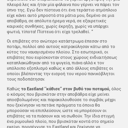
πλευρά λες και ήταν μία φάλαινα που γέρνει να πάρει τον
ύπνο της. Εγώ δεν πίστευα ότι ένα τεράστιο ατμόπλοιο
είχε κάνει αυτό μπροστά στα μάτια μου, δεμένο σε μια
αποβάθρα, σε απόλυτα ήρεμα νερά, σε εξαιρετικές
καιρικές συνθήκες, χωρίς έκρηξη, χωρίς να υπάρχει
φωτιά, τίποτα! Πίστευα ότι είχα τρελαθεί. “
Οι επιβάτες στο ανώτερο κατάστρωμα έπεσαν στο
ποτάμι, πολλοί από αυτούς κατρακύλησαν κάτω από το
κύτος του ναυαγισμένου πλοίου. Στο εσωτερικό, οι
επιβάτες που ευρίσκονταν στους χώρους ενδιαιτήσεως
καταπλακώθηκαν από τα ψυγεία, πιάνα αλλά κ τον
υπόλοιπο εξοπλισμό καθώς κ από άλλους επιβάτες οι
οποίοι βλέποντας την εισροή του νερού πανικόβλητοι
τους ποδοπάτησαν.
Καθώς
το Eastland ‘’κάθισε’’ στον βυθό του ποταμού,
όλος
ο κόσμος που βρισκόταν στην αποβάθρα είχε μείνει
αποσβολωμένος και παρακολουθούσε το συμβάν, μέχρι
που ξεκίνησαν να πετάνε πράγματα τα όποια θα
μπορούσαν να επιπλεύσουν, ώστε να μπορέσουν οι
επιβάτες να τα πιάσουν και να σωθούν. Την ίδια στιγμή
ένα ρυμουλκό πλοίο, που βρισκόταν κοντά στο σημείο
εκείνο, προσέγγισε το Eastland και ξεκίνησε να