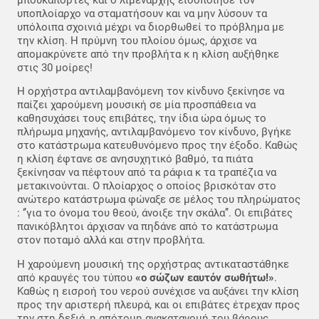
υποπλοίαρχο να σταματήσουν και να μην λύσουν τα
υπόλοιπα σχοινιά μέχρι να διορθωθεί το πρόβλημα με
την κλίση. Η πρύμνη του πλοίου όμως, άρχισε να
απομακρύνετε από την προβλήτα κ η κλίση αυξήθηκε
στις 30 μοίρες!
Η ορχήστρα αντιλαμβανόμενη τον κίνδυνο ξεκίνησε να
παίζει χαρούμενη μουσική σε μία προσπάθεια να
καθησυχάσει τους επιβάτες, την ίδια ώρα όμως το
πλήρωμα μηχανής, αντιλαμβανόμενο τον κίνδυνο, βγήκε
στο κατάστρωμα κατευθυνόμενο προς την έξοδο. Καθώς
η κλίση έφτανε σε ανησυχητικό βαθμό, τα πιάτα
ξεκίνησαν να πέφτουν από τα ράφια κ τα τραπέζια να
μετακινούνται. Ο πλοίαρχος ο οποίος βρισκόταν στο
ανώτερο κατάστρωμα φώναξε σε μέλος του πληρώματος
: ‘’για το όνομα του θεού, άνοιξε την σκάλα’’. Οι επιβάτες
πανικόβλητοι άρχισαν να πηδάνε από το κατάστρωμα
στον ποταμό αλλά και στην προβλήτα.
Η χαρούμενη μουσική της ορχήστρας αντικαταστάθηκε
από κραυγές του τύπου
«ο σώζων εαυτόν σωθήτω!»
.
Καθώς η εισροή του νερού συνέχισε να αυξάνει την κλίση
προς την αριστερή πλευρά, και οι επιβάτες έτρεχαν προς
την στη δεξιά, η απότομη ανακατανομή του βάρους