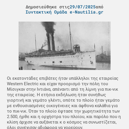
Δημοσιεύθηκε στις
29/07/2025
από
Συντακτική Ομάδα e-Nautilia.gr
Οι εκατοντάδες επιβάτες ήταν υπάλληλοι της εταιρείας
Western Electric και είχαν προορισμό την πόλη του
Μίσιγκαν στην Ιντιάνα, απέναντι από τη λίμνη για πικ-νικ
της εταιρείας. Η ετήσια εκδήλωση ήταν συνήθως
γιορτινή και γεμάτο γλέντι, οπότε το πλοίο ήταν γεμάτο
με ενθουσιασμένες οικογένειες και άφθονα καλάθια για
το πικ-νικ. Όταν το πλοίο έφτασε την χωρητικότητα των
2.500, ήρθε και η ορχήστρα του πλοίου, και παρόλο που η
κλίση άρχισε να αυξάνεται κ ο κόσμος να συνωστίζεται,
όλοι συνέχισαν αδιάφορα να χορεύουν.