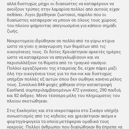
αλλά δυστυχώς μέχρι οι διασώστες να καταφέρουν να
ανοίξουν τρύπες στην λαμαρίνα πολλοί από αυτούς είχαν
πεθάνει. Λίγοι βρέθηκαν ζωντανοί, παρόλο που οι
διασώστες κατάφεραν να μπουν σε όλους τους χώρους
του πλοίου ψάχνοντας απεγνωσμένα για κάποιο σημάδι
ζωής.
Νεκροτομεία ιδρύθηκαν σε πολλά από τα γύρω κτίρια
ώστε να γίνει η αναγνώριση των θυμάτων από τις
οικογένειες τους. Οι δύτες Χρειάστηκαν αρκετές ημέρες
ώστε να καταφέρουν να απεγκλωβίσουν και να
περισυλλέξουν τα θύματα από το τραγικό ναυάγιο.
Πολλοί εργαζόμενοι της εταιρείας δε, είχαν πάρει μαζί
όλη την οικογένεια τους για το πικ-νικ και δυστυχώς
υπήρξαν πολλές εξ αυτών όπου δεν σώθηκε κανένα μέλος
τους. Συνολικά 844 ψυχές χάθηκαν στην καταστροφή
Eastland, συμπεριλαμβανομένων 472 γυναίκες, 290 παιδιά,
και 82 άνδρες. Μόνο τέσσερα μέλη του πληρώματος του
πλοίου σκοτώθηκαν.
Στις Εκκλησίες και στα νεκροταφεία στο Σικάγο υπήρξε
συνωστισμός από τις κηδείες και χρειάστηκαν ακόμα κ
φορτηγά-ψυγεία τα οποία μετέφεραν ομαδικά τους
νεκρούς. Πολλοί άνθρωποι που διασώθηκαν θα έπρεπε να