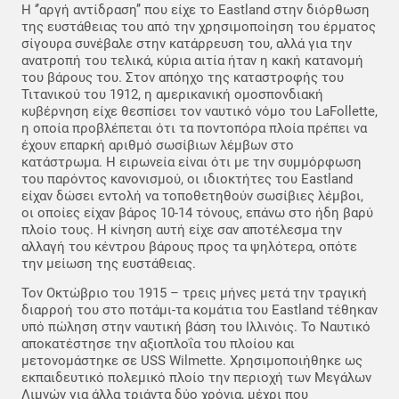
Η ‘’αργή αντίδραση’’ που είχε το Eastland στην διόρθωση
της ευστάθειας του από την χρησιμοποίηση του έρματος
σίγουρα συνέβαλε στην κατάρρευση του, αλλά για την
ανατροπή του τελικά, κύρια αιτία ήταν η κακή κατανομή
του βάρους του. Στον απόηχο της καταστροφής του
Τιτανικού του 1912, η αμερικανική ομοσπονδιακή
κυβέρνηση είχε θεσπίσει τον ναυτικό νόμο του LaFollette,
η οποία προβλέπεται ότι τα ποντοπόρα πλοία πρέπει να
έχουν επαρκή αριθμό σωσίβιων λέμβων στο
κατάστρωμα. Η ειρωνεία είναι ότι με την συμμόρφωση
του παρόντος κανονισμού, οι ιδιοκτήτες του Eastland
είχαν δώσει εντολή να τοποθετηθούν σωσίβιες λέμβοι,
οι οποίες είχαν βάρος 10-14 τόνους, επάνω στο ήδη βαρύ
πλοίο τους. Η κίνηση αυτή είχε σαν αποτέλεσμα την
αλλαγή του κέντρου βάρους προς τα ψηλότερα, οπότε
την μείωση της ευστάθειας.
Τον Οκτώβριο του 1915 – τρεις μήνες μετά την τραγική
διαρροή του στο ποτάμι-τα κομάτια του Eastland τέθηκαν
υπό πώληση στην ναυτική βάση του Ιλλινόις. Το Ναυτικό
αποκατέστησε την αξιοπλοΐα του πλοίου και
μετονομάστηκε σε USS Wilmette. Χρησιμοποιήθηκε ως
εκπαιδευτικό πολεμικό πλοίο την περιοχή των Μεγάλων
Λιμνών για άλλα τριάντα δύο χρόνια, μέχρι που