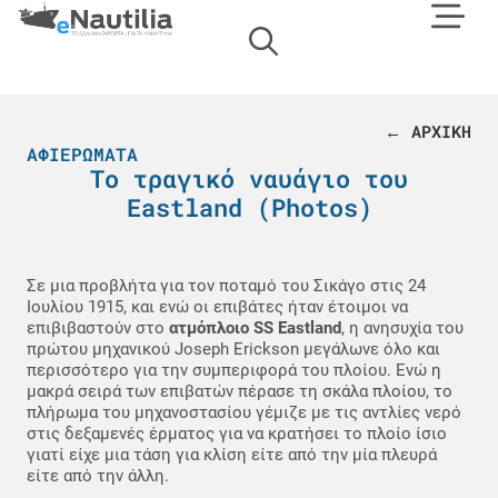
← ΑΡΧΙΚΗ
ΑΦΙΕΡΏΜΑΤΑ
Το τραγικό ναυάγιο του
Eastland (Photos)
Σε μια προβλήτα για τον ποταμό του Σικάγο στις 24
Ιουλίου 1915, και ενώ οι επιβάτες ήταν έτοιμοι να
επιβιβαστούν στο
ατμόπλοιο SS Eastland
, η ανησυχία του
πρώτου μηχανικού Joseph Erickson μεγάλωνε όλο και
περισσότερο για την συμπεριφορά του πλοίου. Ενώ η
μακρά σειρά των επιβατών πέρασε τη σκάλα πλοίου, το
πλήρωμα του μηχανοστασίου γέμιζε με τις αντλίες νερό
στις δεξαμενές έρματος για να κρατήσει το πλοίο ίσιο
γιατί είχε μια τάση για κλίση είτε από την μία πλευρά
είτε από την άλλη.