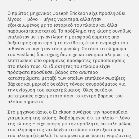
Ο πρώτος μηχανικός Joseph Erickson είχε προσληφθεί
λίγους – μόνο – μήνες νωρίτερα, αλλά ήταν
εξοικειωμένος με το ιστορικό του πλοίου και άλλα
παρόμοια περιστατικά. Το πρόβλημα της κλίσης συνήθως
επιλυόταν με την άντληση ή μεταφορά έρματος από
δεξιά προς αριστερά ή το αντίθετο, έτσι η ανησυχία του
πιθανόν να μην ήταν τόσο μεγάλη. Ωστόσο το πλήρωμα
του Eastland, δυστυχώς, δεν είχε κατανοήσει πλήρως τις
επιπτώσεις από ορισμένες πρόσφατες τροποποιήσεις
στο πλοίο τους. Οι ιδιοκτήτες του πλοίου είχαν
πρόσφατα προσθέσει βάρος στο ανώτερο
καταστρώματα, μεταξύ των οποίων επιπλέον σωσίβιες
βάρκες και μερικές δεκάδες τόνους σκυροδέματος για
την ενίσχυση του καταστρώματος. Όλες αυτές οι
μετατροπές είχαν μετατοπίσει το κέντρο βάρους του
πλοίου σημαντικ.
Στο μηχανοστάσιο, ο Erickson συνέχισε την προσπάθεια
για μείωση της κλίσης. Φοβούμενος ότι το πλοίο – λόγο
της κλίσης – είχε επαφή με την προβλήτα, έστειλε μέλος
του πληρώματος να ελέγξει το πλοίο στην εξωτερική
του πλευρά (έξαλλα). Τα επόμενα όμως λεπτά, γεμίζοντας