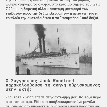
ώθησε γρήγορα το σκάφος στο κρίσιμο σημείο του. Στις
7:28 π.μ.
η ξαφνική αλλά κ απότομη μεταφορά των
επιβατών προς την δεξιά πλευρά ήταν η αιτία να ‘’χάσει
το πλοίο την ευσταθειά του κ να ΄΄τουμπάρει’’ από δεξιά.
Ο Συγγραφέας Jack Woodford
παρακολουθούσε τη σκηνή εβρισκόμενος
στην ακτή:
«Και τότε κίνηση έπεσε στην αντίληψή μου. Κοίταξα πέρα
από τον ποταμό. Είδα σαν αποβλακωμένος ένα μεγάλο
ατμόπλοιο σαν υπερωκεάνιο να γέρνει αργά προς την μία