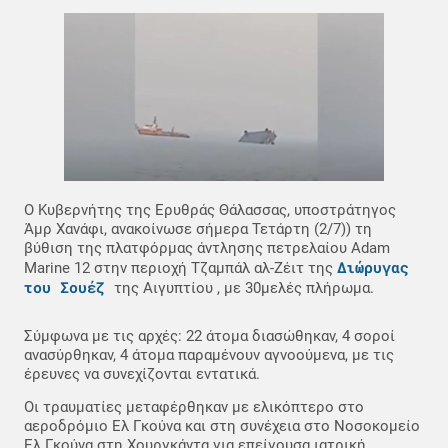
Ο Κυβερνήτης της Ερυθράς Θάλασσας, υποστράτηγος
Άμρ Χανάφι, ανακοίνωσε σήμερα Τετάρτη (2/7)) τη
βύθιση της πλατφόρμας άντλησης πετρελαίου Adam
Διώρυγας
Marine 12 στην περιοχή Τζαμπάλ αλ-Ζέιτ της
του Σουέζ
της Αιγυπτίου , με 30μελές πλήρωμα.
Σύμφωνα με τις αρχές: 22 άτομα διασώθηκαν, 4 σοροί
ανασύρθηκαν, 4 άτομα παραμένουν αγνοούμενα, με τις
έρευνες να συνεχίζονται εντατικά.
Οι τραυματίες μεταφέρθηκαν με ελικόπτερο στο
αεροδρόμιο Ελ Γκούνα και στη συνέχεια στο Νοσοκομείο
Ελ Γκούνα στη Χουργκάντα για επείγουσα ιατρική