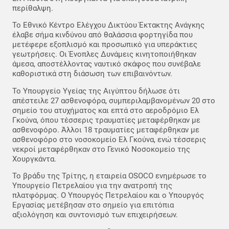
περίθαλψη.
Το Εθνικό Κέντρο Ελέγχου Δικτύου Έκτακτης Ανάγκης
έλαβε σήμα κινδύνου από θαλάσσια φορτηγίδα που
μετέφερε εξοπλισμό και προσωπικό για υπεράκτιες
γεωτρήσεις. Οι Ένοπλες Δυνάμεις κινητοποιήθηκαν
άμεσα, αποστέλλοντας ναυτικό σκάφος που συνέβαλε
καθοριστικά στη διάσωση των επιβαινόντων.
Το Υπουργείο Υγείας της Αιγύπτου δήλωσε ότι
απέστειλε 27 ασθενοφόρα, συμπεριλαμβανομένων 20 στο
σημείο του ατυχήματος και επτά στο αεροδρόμιο Ελ
Γκούνα, όπου τέσσερις τραυματίες μεταφέρθηκαν με
ασθενοφόρο. Άλλοι 18 τραυματίες μεταφέρθηκαν με
ασθενοφόρο στο νοσοκομείο Ελ Γκούνα, ενώ τέσσερις
νεκροί μεταφέρθηκαν στο Γενικό Νοσοκομείο της
Χουργκάντα.
Το βράδυ της Τρίτης, η εταιρεία OSOCO ενημέρωσε το
Υπουργείο Πετρελαίου για την ανατροπή της
πλατφόρμας. Ο Υπουργός Πετρελαίου και ο Υπουργός
Εργασίας μετέβησαν στο σημείο για επιτόπια
αξιολόγηση και συντονισμό των επιχειρήσεων.