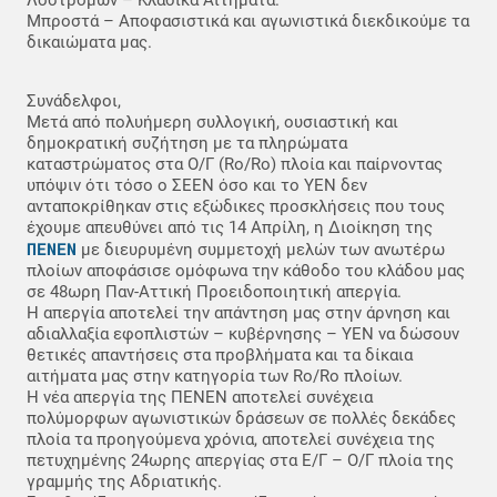
Λοστρόμων – Κλαδικά Αιτήματα.
Μπροστά – Αποφασιστικά και αγωνιστικά διεκδικούμε τα
δικαιώματα μας.
Συνάδελφοι,
Μετά από πολυήμερη συλλογική, ουσιαστική και
δημοκρατική συζήτηση με τα πληρώματα
καταστρώματος στα Ο/Γ (Ro/Ro) πλοία και παίρνοντας
υπόψιν ότι τόσο ο ΣΕΕΝ όσο και το ΥΕΝ δεν
ανταποκρίθηκαν στις εξώδικες προσκλήσεις που τους
έχουμε απευθύνει από τις 14 Απρίλη, η Διοίκηση της
ΠΕΝΕΝ
με διευρυμένη συμμετοχή μελών των ανωτέρω
πλοίων αποφάσισε ομόφωνα την κάθοδο του κλάδου μας
σε 48ωρη Παν-Αττική Προειδοποιητική απεργία.
Η απεργία αποτελεί την απάντηση μας στην άρνηση και
αδιαλλαξία εφοπλιστών – κυβέρνησης – ΥΕΝ να δώσουν
θετικές απαντήσεις στα προβλήματα και τα δίκαια
αιτήματα μας στην κατηγορία των Ro/Ro πλοίων.
Η νέα απεργία της ΠΕΝΕΝ αποτελεί συνέχεια
πολύμορφων αγωνιστικών δράσεων σε πολλές δεκάδες
πλοία τα προηγούμενα χρόνια, αποτελεί συνέχεια της
πετυχημένης 24ωρης απεργίας στα Ε/Γ – Ο/Γ πλοία της
γραμμής της Αδριατικής.