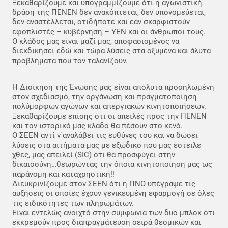
Ξεκαθαρίζουμε και υπογραμμίζουμε ότι η αγωνιστική
δράση της ΠΕΝΕΝ δεν ανακόπτεται, δεν υπονομεύεται,
δεν αναστέλλεται, οτιδήποτε και εάν σκαρφιστούν
εφοπλιστές – κυβέρνηση – ΥΕΝ και οι άνθρωποι τους.
Ο κλάδος μας είναι μαζί μας, αποφασισμένος να
διεκδικήσει εδώ και τώρα λύσεις στα οξυμένα και άλυτα
προβλήματα που τον ταλανίζουν.
Η Διοίκηση της Ένωσης μας είναι απόλυτα προσηλωμένη
στον σχεδιασμό, την οργάνωση και πραγματοποίηση
πολύμορφων αγώνων και απεργιακών κινητοποιήσεων.
Ξεκαθαρίζουμε επίσης ότι οι απειλές προς την ΠΕΝΕΝ
και τον ιστορικό μας κλάδο θα πέσουν στο κενό.
Ο ΣΕΕΝ αντί ν΄αναλάβει τις ευθύνες του και να δώσει
λύσεις στα αιτήματα μας με εξώδικο που μας έστειλε
χθες, μας απειλεί (SIC) ότι θα προσφύγει στην
δικαιοσύνη…θεωρώντας την όποια κινητοποίηση μας ως
παράνομη και καταχρηστική!!
Διευκρινίζουμε στον ΣΕΕΝ ότι η ΠΝΟ υπέγραψε τις
αυξήσεις οι οποίες έχουν γενικευμένη εφαρμογή σε όλες
τις ειδικότητες των πληρωμάτων.
Είναι εντελώς ανοιχτό στην συμφωνία των δυο μπλοκ ότι
εκκρεμούν προς διαπραγμάτευση σειρά θεσμικών και