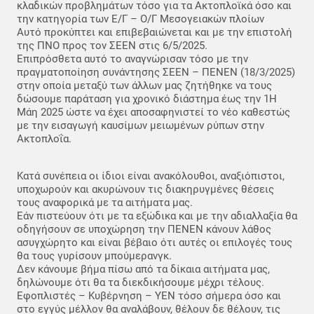
κλαδικών προβλημάτων τόσο για τα Ακτοπλοϊκά όσο και
την κατηγορία των Ε/Γ – Ο/Γ Μεσογειακών πλοίων
Αυτό προκύπτει και επιβεβαιώνεται και με την επιστολή
της ΠΝΟ προς τον ΣΕΕΝ στις 6/5/2025.
Επιπρόσθετα αυτό το αναγνώρισαν τόσο με την
πραγματοποίηση συνάντησης ΣΕΕΝ – ΠΕΝΕΝ (18/3/2025)
στην οποία μεταξύ των άλλων μας ζητήθηκε να τους
δώσουμε παράταση για χρονικό διάστημα έως την 1Η
Μάη 2025 ώστε να έχει αποσαφηνιστεί το νέο καθεστώς
με την εισαγωγή καυσίμων μειωμένων ρύπων στην
Ακτοπλοΐα.
Κατά συνέπεια οι ίδιοι είναι ανακόλουθοι, αναξιόπιστοι,
υποχωρούν και ακυρώνουν τις διακηρυγμένες θέσεις
τους αναφορικά με τα αιτήματα μας.
Εάν πιστεύουν ότι με τα εξώδικα και με την αδιαλλαξία θα
οδηγήσουν σε υποχώρηση την ΠΕΝΕΝ κάνουν λάθος
ασυγχώρητο και είναι βέβαιο ότι αυτές οι επιλογές τους
θα τους γυρίσουν μπούμερανγκ.
Δεν κάνουμε βήμα πίσω από τα δίκαια αιτήματα μας,
δηλώνουμε ότι θα τα διεκδικήσουμε μέχρι τέλους.
Εφοπλιστές – Κυβέρνηση – ΥΕΝ τόσο σήμερα όσο και
στο εγγύς μέλλον θα αναλάβουν, θέλουν δε θέλουν, τις