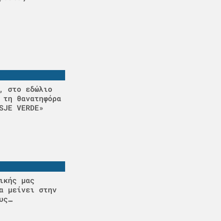
, στο εδώλιο
 τη θανατηφόρα
SJE VERDE»
ικής μας
α μείνει στην
υς…