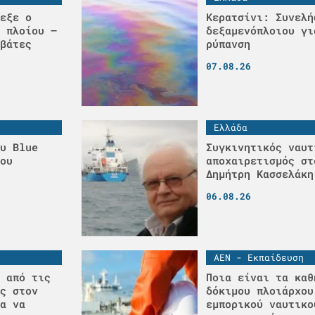
εξε ο
Κερατσίνι: Συνελή
 πλοίου –
δεξαμενόπλοιου γι
βάτες
ρύπανση
07.08.26
Ελλάδα
υ Blue
Συγκινητικός ναυτ
ου
αποχαιρετισμός στ
Δημήτρη Κασσελάκη
06.08.26
ΑΕΝ - Εκπαίδευση
 από τις
Ποια είναι τα καθ
ς στον
δόκιμου πλοιάρχου
α να
εμπορικού ναυτικο