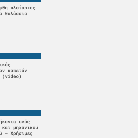
φθη πλοίαρχος
α θαλάσσια
ικός
ον καπετάν
 (video)
ήκοντα ενός
 και μηχανικού
ύ – Χρήσιμες