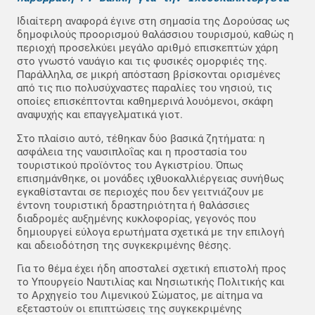
Ιδιαίτερη αναφορά έγινε στη σημασία της Δορούσας ως
δημοφιλούς προορισμού θαλάσσιου τουρισμού, καθώς η
περιοχή προσελκύει μεγάλο αριθμό επισκεπτών χάρη
στο γνωστό ναυάγιο και τις φυσικές ομορφιές της.
Παράλληλα, σε μικρή απόσταση βρίσκονται ορισμένες
από τις πιο πολυσύχναστες παραλίες του νησιού, τις
οποίες επισκέπτονται καθημερινά λουόμενοι, σκάφη
αναψυχής και επαγγελματικά γιοτ.
Στο πλαίσιο αυτό, τέθηκαν δύο βασικά ζητήματα: η
ασφάλεια της ναυσιπλοΐας και η προστασία του
τουριστικού προϊόντος του Αγκιστρίου. Όπως
επισημάνθηκε, οι μονάδες ιχθυοκαλλιέργειας συνήθως
εγκαθίστανται σε περιοχές που δεν γειτνιάζουν με
έντονη τουριστική δραστηριότητα ή θαλάσσιες
διαδρομές αυξημένης κυκλοφορίας, γεγονός που
δημιουργεί εύλογα ερωτήματα σχετικά με την επιλογή
και αδειοδότηση της συγκεκριμένης θέσης.
Για το θέμα έχει ήδη αποσταλεί σχετική επιστολή προς
το Υπουργείο Ναυτιλίας και Νησιωτικής Πολιτικής και
το Αρχηγείο του Λιμενικού Σώματος, με αίτημα να
εξεταστούν οι επιπτώσεις της συγκεκριμένης