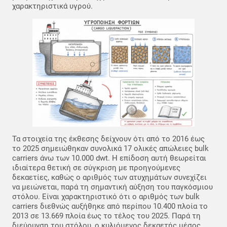
χαρακτηριστικά υγρού.
Τα στοιχεία της έκθεσης δείχνουν ότι από το 2016 έως
το 2025 σημειώθηκαν συνολικά 17 ολικές απώλειες bulk
carriers άνω των 10.000 dwt. Η επίδοση αυτή θεωρείται
ιδιαίτερα θετική σε σύγκριση με προηγούμενες
δεκαετίες, καθώς ο αριθμός των ατυχημάτων συνεχίζει
να μειώνεται, παρά τη σημαντική αύξηση του παγκόσμιου
στόλου. Είναι χαρακτηριστικό ότι ο αριθμός των bulk
carriers διεθνώς αυξήθηκε από περίπου 10.400 πλοία το
2013 σε 13.669 πλοία έως το τέλος του 2025. Παρά τη
διεύρυνση του στόλου, ο κυλιόμενος δεκαετής μέσος