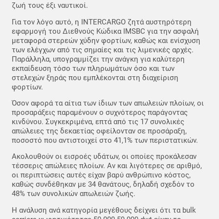
ζωή τους έξι ναυτικοί.
Για τον λόγο αυτό, η INTERCARGO ζητά αυστηρότερη
εφαρμογή του Διεθνούς Κώδικα IMSBC για την ασφαλή
μεταφορά στερεών χύδην φορτίων, καθώς και ενίσχυση
των ελέγχων από τις σημαίες και τις λιμενικές αρχές.
Παράλληλα, υπογραμμίζει την ανάγκη για καλύτερη
εκπαίδευση τόσο των πληρωμάτων όσο και των
στελεχών ξηράς που εμπλέκονται στη διαχείριση
φορτίων.
Όσον αφορά τα αίτια των ίδιων των απωλειών πλοίων, οι
προσαράξεις παραμένουν ο συχνότερος παράγοντας
κινδύνου. Συγκεκριμένα, επτά από τις 17 συνολικές
απώλειες της δεκαετίας οφείλονταν σε προσάραξη,
ποσοστό που αντιστοιχεί στο 41,1% των περιστατικών.
Ακολουθούν οι εισροές υδάτων, οι οποίες προκάλεσαν
τέσσερις απώλειες πλοίων. Αν και λιγότερες σε αριθμό,
οι περιπτώσεις αυτές είχαν βαρύ ανθρώπινο κόστος,
καθώς συνδέθηκαν με 34 θανάτους, δηλαδή σχεδόν το
48% των συνολικών απωλειών ζωής.
Η ανάλυση ανά κατηγορία μεγέθους δείχνει ότι τα bulk