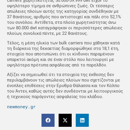
carriers χωρητικότητας 50.000-59.999 dwt είχαν το
υψηλότερο τίμημα σε ανθρώπινες ζωές. Οι τέσσερις
απώλειες πλοίων αυτής της κατηγορίας συνδέθηκαν με
37 θανάτους, αριθμός που αντιστοιχεί και πάλι στο 52,1%
του συνόλου. Αντίθετα, στα πλοία χωρητικότητας άνω
των 80.000 dwt καταγράφηκαν οι περισσότερες απώλειες
πλοίων, συνολικά πέντε, με 22 θανάτους.
Τέλος, η μέση ηλικία των bulk carriers που χάθηκαν κατά
τη διάρκεια της δεκαετίας διαμορφώθηκε στα 18,1 έτη,
στοιχείο που αποτυπώνει ότι οι κίνδυνοι παραμένουν
υπαρκτοί ακόμη και σε έναν στόλο που λειτουργεί με
υψηλότερα πρότυπα ασφάλειας από το παρελθόν.
Αξίζει να σημειωθεί ότι τα στοιχεία της έκθεσης δεν
περιλαμβάνουν τις απώλειες πλοίων που σχετίζονται με
ένοπλες επιθέσεις στην Ερυθρά Θάλασσα και τον Κόλπο
του Άντεν, καθώς αυτές δεν συνδέονται με λειτουργικούς
ή τεχνικούς παράγοντες ασφαλείας του κλάδου.
newmoney.gr