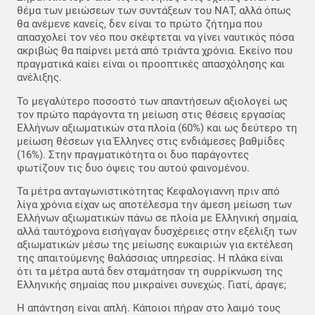
θέμα των μειώσεων των συντάξεων του ΝΑΤ, αλλά όπως
θα ανέμενε κανείς, δεν είναι το πρώτο ζήτημα που
απασχολεί τον νέο που σκέφτεται να γίνει ναυτικός πόσα
ακριβώς θα παίρνει μετά από τριάντα χρόνια. Εκείνο που
πραγματικά καίει είναι οι προοπτικές απασχόλησης και
ανέλιξης.
Το μεγαλύτερο ποσοστό των απαντήσεων αξιολογεί ως
τον πρώτο παράγοντα τη μείωση στις θέσεις εργασίας
Ελλήνων αξιωματικών στα πλοία (60%) και ως δεύτερο τη
μείωση θέσεων για Έλληνες στις ενδιάμεσες βαθμίδες
(16%). Στην πραγματικότητα οι δυο παράγοντες
φωτίζουν τις δυο όψεις του αυτού φαινομένου.
Τα μέτρα ανταγωνιστικότητας Κεφαλογιαννη πριν από
λίγα χρόνια είχαν ως αποτέλεσμα την άμεση μείωση των
Ελλήνων αξιωματικών πάνω σε πλοία με Ελληνική σημαία,
αλλά ταυτόχρονα εισήγαγαν δυσχέρειες στην εξέλιξη των
αξιωματικών μέσω της μείωσης ευκαιριών για εκτέλεση
της απαιτούμενης θαλάσσιας υπηρεσίας. Η πλάκα είναι
ότι τα μέτρα αυτά δεν σταμάτησαν τη συρρίκνωση της
Ελληνικής σημαίας που μικραίνει συνεχώς. Γιατί, άραγε;
Η απάντηση είναι απλή. Κάποιοι πήραν στο λαιμό τους