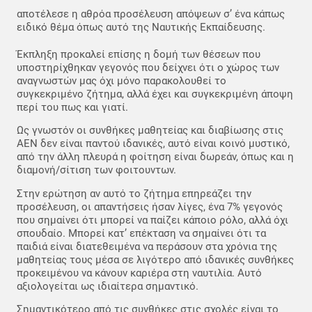
αποτέλεσε η αθρόα προσέλευση απόψεων σ’ ένα κάπως
ειδικό θέμα όπως αυτό της Ναυτικής Εκπαίδευσης.
Έκπληξη προκαλεί επίσης η δομή των θέσεων που
υποστηρίχθηκαν γεγονός που δείχνει ότι ο χώρος των
αναγνωστών μας όχι μόνο παρακολουθεί το
συγκεκριμένο ζήτημα, αλλά έχει και συγκεκριμένη άποψη
περί του πως και γιατί.
Ως γνωστόν οι συνθήκες μαθητείας και διαβίωσης στις
ΑΕΝ δεν είναι παντού ιδανικές, αυτό είναι κοινό μυστικό,
από την άλλη πλευρά η φοίτηση είναι δωρεάν, όπως και η
διαμονή/σίτιση των φοιτουντων.
Στην ερώτηση αν αυτό το ζήτημα επηρεάζει την
προσέλευση, οι απαντήσεις ήσαν λίγες, ένα 7% γεγονός
που σημαίνει ότι μπορεί να παίζει κάποιο ρόλο, αλλά όχι
σπουδαίο. Μπορεί κατ’ επέκταση να σημαίνει ότι τα
παιδιά είναι διατεθειμένα να περάσουν στα χρόνια της
μαθητείας τους μέσα σε λιγότερο από ιδανικές συνθήκες
προκειμένου να κάνουν καριέρα στη ναυτιλία. Αυτό
αξιολογείται ως ιδιαίτερα σημαντικό.
Σημαντικότερο από τις συνθήκες στις σχολές είναι το