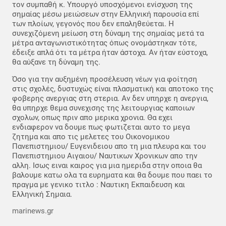
τον συμπαθή κ. Υπουργό υποσχόμενοι ενίσχυση της
σημαίας μέσω μειώσεων στην Ελληνική παρουσία επί
των πλοίων, γεγονός που δεν επαληθεύεται. Η
συνεχιζόμενη μείωση στη δύναμη της σημαίας μετά τα
μέτρα ανταγωνιστικότητας όπως ονομάστηκαν τότε,
έδειξε απλά ότι τα μέτρα ήταν άστοχα. Αν ήταν εύστοχα,
θα αύξανε τη δύναμη της.
Όσο για την αυξημένη προσέλευση νέων για φοίτηση
στις σχολές, δυστυχώς είναι πλασματική και αποτοκο της
φοβερης ανεργιας στη στερια. Αν δεν υπηρχε η ανεργια,
θα υπηρχε θεμα συνεχισης της λειτουργιας καποιων
σχολων, οπως πριν απο μερικα χρονια. Θα εχει
ενδιαφερον να δουμε πως φωτιζεται αυτο το μεγα
ζητημα και απο τις μελετες του Οικονομικου
Πανεπιστημιου/ Ευγενιδειου απο τη μια πλευρα και του
Πανεπιστημιου Αιγαιου/ Ναυτικων Χρονικων απο την
αλλη. Ισως ειναι καιρος για μια ημεριδα στην οποια θα
βαλουμε κατω ολα τα ευρηματα και θα δουμε που παει το
πραγμα με γενικο τιτλο : Ναυτικη Εκπαιδευση και
Ελληνική Σημαια.
marinews.gr