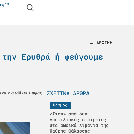
°C
29
← ΑΡΧΙΚΗ
 την Ερυθρά ή φεύγουμε
ΣΧΕΤΙΚΆ ΆΡΘΡΑ
πίνων στέλνει σαφές
Κόσμος
«Στοπ» από δύο
ναυτιλιακές εταιρείες
στα ρωσικά λιμάνια της
Μαύρης Θάλασσας