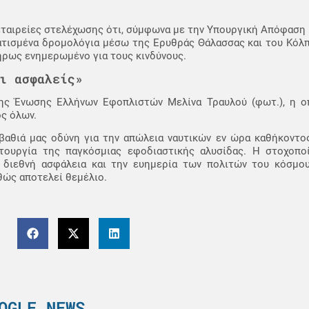
.
εταιρείες στελέχωσης ότι, σύμφωνα με την Υπουργική Απόφαση 
ατισμένα δρομολόγια μέσω της Ερυθράς Θάλασσας και του Κόλπ
ήρως ενημερωμένο για τους κινδύνους.
ι ασφαλείς»
της Ένωσης Ελλήνων Εφοπλιστών Μελίνα Τραυλού (φωτ.), η ο
ος όλων.
βαθιά μας οδύνη για την απώλεια ναυτικών εν ώρα καθήκοντος
τουργία της παγκόσμιας εφοδιαστικής αλυσίδας. Η στοχοποί
 τη διεθνή ασφάλεια και την ευημερία των πολιτών του κόσμο
θώς αποτελεί θεμέλιο.
OGLE NEWS