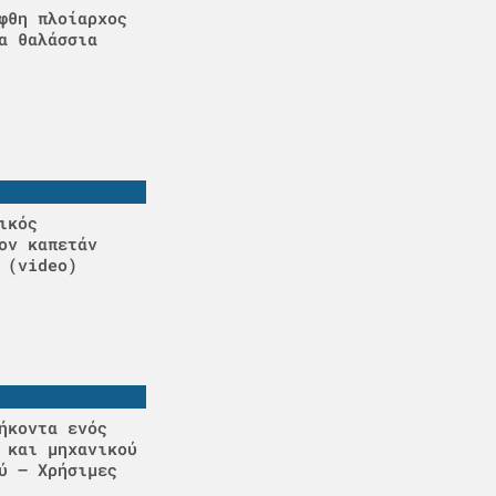
φθη πλοίαρχος
α θαλάσσια
ικός
ον καπετάν
 (video)
ήκοντα ενός
 και μηχανικού
ύ – Χρήσιμες