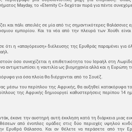
ήματος Mayday, το «Eternity C» δεχόταν πυρά για πέντε συνεχόμ
ζει και πάλι απειλές σε μία από τις σημαντικότερες θαλάσσιες 
σμιου εμπορίου. Και τα νέα από την πλευρά των Χούθι είναι 
σε ότι η «απαγόρευση» διέλευσης της Ερυθράς παραμένει για όλ
αήλ.
ιστούν όσο συνεχίζεται η επιθετικότητα του Ισραήλ στη Λωρίδα
 να αντιμετωπίσει η ναυτιλία ως βιομηχανία αλλά και η Ευρώπη τ
κόρυφα για όσα πλοία θα διέρχονται από το Σουέζ.
σας μέσω του περίπλου της Αφρικής, θα αυξηθεί κατακόρυφα τ
ρίπλους της Αφρικής δημιουργεί καθυστερήσεις περίπου 14 ημ
άκ, έκανε την αυστηρή αυτή έκκληση κατά τη διάρκεια μιας ει
ιθέσεων από ένοπλες ομάδες στις δύο περιοχές υψηλού κινδ
την Ερυθρά Θάλασσα. Και αν θέλετε να περάσετε από την Ε