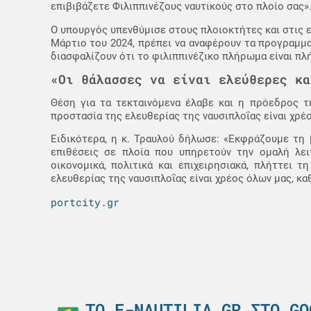
επιβιβάζετε Φιλιππινέζους ναυτικούς στο πλοίο σας»
Ο υπουργός υπενθύμισε στους πλοιοκτήτες και στις 
Μάρτιο του 2024, πρέπει να αναφέρουν τα προγραμμ
διασφαλίζουν ότι το φιλιππινέζικο πλήρωμα είναι πλ
«Οι θάλασσες να είναι ελεύθερες κα
Θέση για τα τεκταινόμενα έλαβε και η πρόεδρος 
προστασία της ελευθερίας της ναυσιπλοΐας είναι χρέ
Ειδικότερα, η κ. Τραυλού δήλωσε: «Εκφράζουμε τη 
επιθέσεις σε πλοία που υπηρετούν την ομαλή λει
οικονομικά, πολιτικά και επιχειρησιακά, πλήττει
ελευθερίας της ναυσιπλοΐας είναι χρέος όλων μας, κα
portcity.gr
ΤΟ E-NAUTILIA.GR ΣΤΟ GO