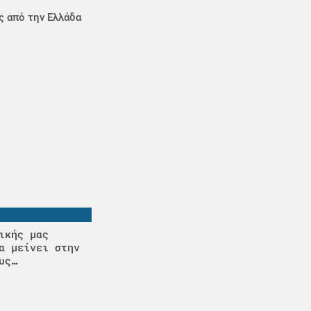
ς από την Ελλάδα
ικής μας
α μείνει στην
υς…