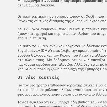
Με
έμφραγμα κινδυνεύει η παγκόσμια εφοδιαστική α
στην Ερυθρά Θάλασσα.
Οι νέες τακτικές που χρησιμοποιούν οι Χούθι, που
ύπνο» τις ναυτικές δυνάμεις της Δύσης και εκτός απ
Και ενώ όλοι αναμένουν ποια θα είναι η επόμενη κί
έχουν καταγραφεί και περιπτώσεις πλοίων που αναγρ
επόμενη επίθεση.
Σε αυτό το «βίαιο σκηνικό» έρχονται να δώσουν έν
Εργαζομένων (DMW) επανέλαβε την προειδοποίησή του
Ερυθρά Θάλασσα και τον Κόλπο του Άντεν να αλλάξο
στα πλοία τους. Με δεδομένο ότι οι Φιλιππινέζοι ν
παγκόσμια εφοδιαστική αλυσίδα. Αλλά δεν είναι μόν
κηρυχθεί εμπόλεμη ζώνη η περιοχή της Ερυθράς Θάλ
Οι νέες τακτικές
Για τον νέο τρόπο επιθέσεων χαρακτηριστικές είναι
στις ομάδες ασφάλειας πλοίων αναφορικά με την ε
φρουροί ασφαλείας χρησιμοποίησαν πάνω από 800 σφα
Τόνισε εξάλλου ότι ενώ υπήρχε ήδη βύθιση του «Magi
περιοχή. Η συγκεκριμένη πηγή, μιλώντας στη «Ν