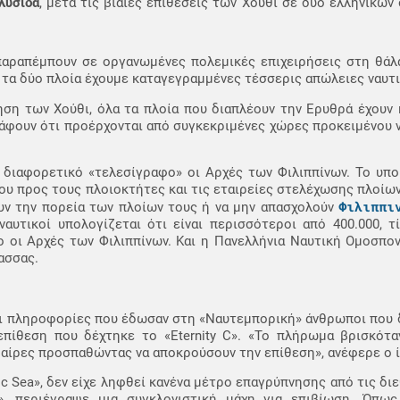
λυσίδα
, μετά τις βίαιες επιθέσεις των Χούθι σε δύο ελληνικώ
 παραπέμπουν σε οργανωμένες πολεμικές επιχειρήσεις στη θάλ
ό τα δύο πλοία έχουμε καταγεγραμμένες τέσσερις απώλειες ναυτι
νηση των Χούθι, όλα τα πλοία που διαπλέουν την Ερυθρά έχουν 
άφουν ότι προέρχονται από συγκεκριμένες χώρες προκειμένου 
α διαφορετικό «τελεσίγραφο» οι Αρχές των Φιλιππίνων. Το υπ
 προς τους πλοιοκτήτες και τις εταιρείες στελέχωσης πλοίων
Φιλιππι
υν την πορεία των πλοίων τους ή να μην απασχολούν
αυτικοί υπολογίζεται ότι είναι περισσότεροι από 400.000, τ
ο οι Αρχές των Φιλιππίνων. Και η Πανελλήνια Ναυτική Ομοσπον
ασσας.
 οι πληροφορίες που έδωσαν στη «Ναυτεμπορική» άνθρωποι που
πίθεση που δέχτηκε το «Eternity C». «Το πλήρωμα βρισκότα
ίρες προσπαθώντας να αποκρούσουν την επίθεση», ανέφερε ο ί
c Sea», δεν είχε ληφθεί κανένα μέτρο επαγρύπνησης από τις διε
», περιέγραψε μια συγκλονιστική μάχη για επιβίωση. Όπως