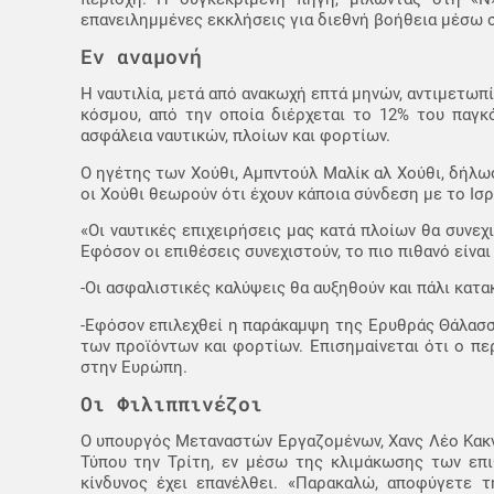
επανειλημμένες εκκλήσεις για διεθνή βοήθεια μέσω σ
Εν αναμονή
Η ναυτιλία, μετά από ανακωχή επτά μηνών, αντιμετωπί
κόσμου, από την οποία διέρχεται το 12% του παγκό
ασφάλεια ναυτικών, πλοίων και φορτίων.
Ο ηγέτης των Χούθι, Αμπντούλ Μαλίκ αλ Χούθι, δήλω
οι Χούθι θεωρούν ότι έχουν κάποια σύνδεση με το Ισρ
«Οι ναυτικές επιχειρήσεις μας κατά πλοίων θα συνεχ
Εφόσον οι επιθέσεις συνεχιστούν, το πιο πιθανό είναι
-Οι ασφαλιστικές καλύψεις θα αυξηθούν και πάλι κατα
-Εφόσον επιλεχθεί η παράκαμψη της Ερυθράς Θάλασ
των προϊόντων και φορτίων. Επισημαίνεται ότι ο πε
στην Ευρώπη.
Οι Φιλιππινέζοι
Ο υπουργός Μεταναστών Εργαζομένων, Χανς Λέο Κακντ
Τύπου την Τρίτη, εν μέσω της κλιμάκωσης των επ
κίνδυνος έχει επανέλθει. «Παρακαλώ, αποφύγετε 