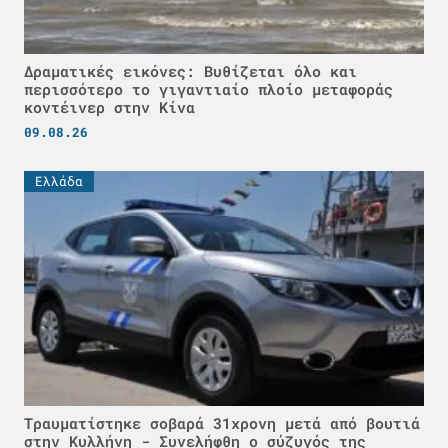
Δραματικές εικόνες: Βυθίζεται όλο και
περισσότερο το γιγαντιαίο πλοίο μεταφοράς
κοντέινερ στην Κίνα
09.08.26
Ελλάδα
Τραυματίστηκε σοβαρά 31χρονη μετά από βουτιά
στην Κυλλήνη - Συνελήφθη ο σύζυγός της