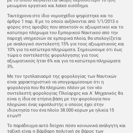
με το οποίο λεηλατείται ακόμη περισσότερο το ήδη
μειωμένο εργατικό και λαϊκό εισόδημα.
Ταυτόχρονα στο ίδιο νομοσχέδιο ψηφίστηκε και το
άρθρο 1 παρ. 8 με το οποίο αυξάνονται από 1/1/2013 ο
φόρος στις αμοιβές που αποκτούν οι αξιωματικοί και το
κατώτερο πλήρωμα του Εμπορικού Ναυτικού από την
παροχή υπηρεσιών σε εμπορικά πλοία, θα υπολογίζεται
με αναλογικό συντελεστή 15% για τους αξιωματικούς και
10% για τα κατώτερα πληρώματα. Σημειώνουμε ότι έως
τώρα ο συντελεστής φορολόγησης για τους
αξιωματικούς ήταν 6% και για τα κατώτερα πληρώματα
3%.
Με τον τριπλασιασμό της φορολογίας των Ναυτικών
είναι χαρακτηριστικό να υπογραμμίσουμε ότι η
φορολογία που θα πληρώνει πλέον με τον νέο
συντελεστή φορολογίας Πλοίαρχος και Α΄ Μηχανικός θα
είναι η ίδια σε ετήσια βάση με την φορολογία που
πληρώνει ένας εφοπλιστής ο οποίος έχει στην
ιδιοκτησία του ένα πλοίο 38.000 κόρων με ηλικία 15
ετών!!!
Το παράδειγμα αυτό δείχνει πόσο κοινωνικά ανάλγητη και
ταξική είναι η βάρβαρη πολιτική σε βάρος των