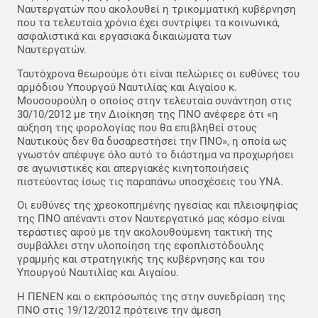
Ναυτεργατών που ακολουθεί η τρικομματική κυβέρνηση
που τα τελευταία χρόνια έχει συντρίψει τα κοινωνικά,
ασφαλιστικά και εργασιακά δικαιώματα των
Ναυτεργατών.
Ταυτόχρονα θεωρούμε ότι είναι πελώριες οι ευθύνες του
αρμόδιου Υπουργού Ναυτιλίας και Αιγαίου κ.
Μουσουρούλη ο οποίος στην τελευταία συνάντηση στις
30/10/2012 με την Διοίκηση της ΠΝΟ ανέφερε ότι «η
αύξηση της φορολογίας που θα επιβληθεί στους
Ναυτικούς δεν θα δυσαρεστήσει την ΠΝΟ», η οποία ως
γνωστόν απέφυγε όλο αυτό το διάστημα να προχωρήσει
σε αγωνιστικές και απεργιακές κινητοποιήσεις
πιστεύοντας ίσως τις παραπάνω υποσχέσεις του ΥΝΑ.
Οι ευθύνες της χρεοκοπημένης ηγεσίας και πλειοψηφίας
της ΠΝΟ απέναντι στον Ναυτεργατικό μας κόσμο είναι
τεράστιες αφού με την ακολουθούμενη τακτική της
συμβάλλει στην υλοποίηση της εφοπλιστόδουλης
γραμμής και στρατηγικής της κυβέρνησης και του
Υπουργού Ναυτιλίας και Αιγαίου.
Η ΠΕΝΕΝ και ο εκπρόσωπός της στην συνεδρίαση της
ΠΝΟ στις 19/12/2012 πρότεινε την άμεση